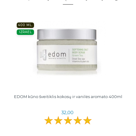
400 ML.
IZRAEL
EDOM kūno šveitiklis kokosų ir vanilės aromato 400ml
32,00