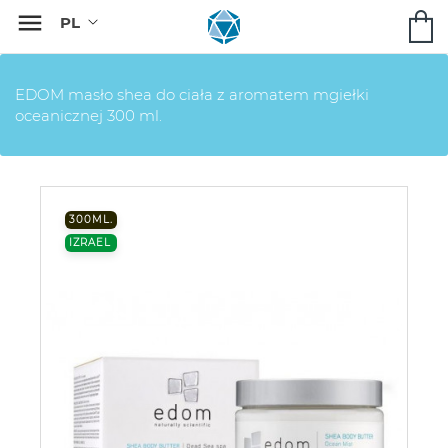

EDOM masło shea do ciała z aromatem mgiełki
oceanicznej 300 ml.
300ML.
IZRAEL