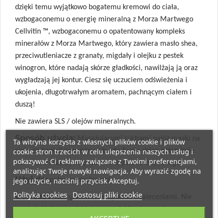
dzięki temu wyjątkowo bogatemu kremowi do ciała,
wzbogaconemu o energię mineralną z Morza Martwego
Cellvitin ™, wzbogaconemu o opatentowany kompleks
minerałów z Morza Martwego, który zawiera masło shea,
przeciwutleniacze z granaty, migdały i olejku z pestek
winogron, które nadają skórze gładkości, nawilżają ją oraz
wygładzają jej kontur. Ciesz się uczuciem odświeżenia i
ukojenia, długotrwałym aromatem, pachnącym ciałem i
duszą!
Nie zawiera SLS / olejów mineralnych.
Sposób użycia:
Masażującymi ruchami nałóż masło na
Ta witryna korzysta z własnych plików cookie i plików
cookie stron trzecich w celu ulepszenia naszych usług i
ciało po kąpieli/prysznicu lub gdy Twoja skóra potrzebuje
pokazywać Ci reklamy związane z Twoimi preferencjami,
nawilżenia! Nadaje się tylko do użytku zewnętrznego.
analizując Twoje nawyki nawigacja. Aby wyrazić zgodę na
Użyj do:
jego użycie, naciśnij przycisk Akceptuj.
patrz na opakowaniu.
Polityka cookies
Dostosuj pliki cookie
Ostrzeżenie:
używaj tylko zgodnie z zaleceniami. Nie
połykaj. Unikać kontaktu z oczami. Nie stosować w