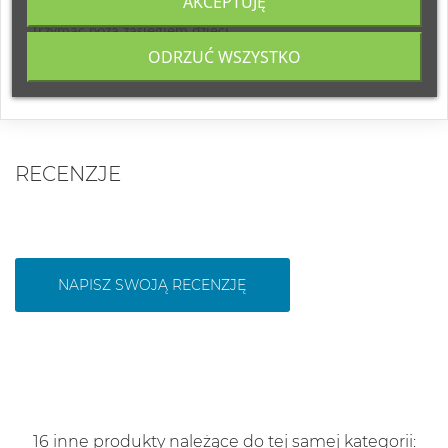
AKCEPTUJĘ
przypadku nadwrażliwości na którykolwiek ze składników.
Trzymać poza zasięgiem dzieci.
ODRZUĆ WSZYSTKO
Producent:
Frigor Ltd, Izrael.
RECENZJE
NAPISZ SWOJĄ RECENZJĘ
16 inne produkty należące do tej samej kategorii: