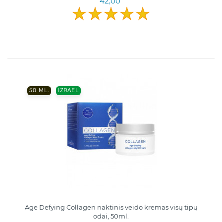
42,00
50 ML.
IZRAEL
Age Defying Collagen naktinis veido kremas visų tipų
odai, 50ml.