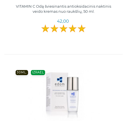
VITAMIN C Odą šviesinantis antioksidacinis naktinis
veido kremas nuo raukšlių, 50 ml.
42,00
30ML.
IZRAEL