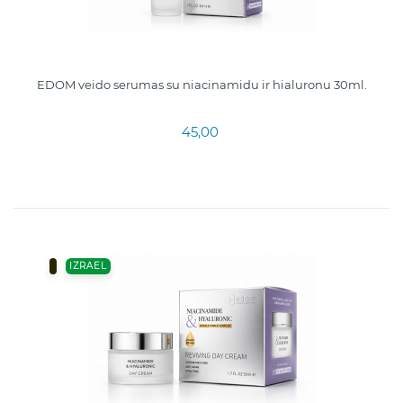
EDOM veido serumas su niacinamidu ir hialuronu 30ml.
45,00
IZRAEL