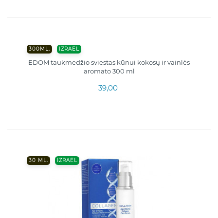
300ML.
IZRAEL
EDOM taukmedžio sviestas kūnui kokosų ir vainlės
aromato 300 ml
39,00
30 ML.
IZRAEL