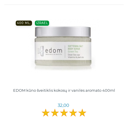
400 ML.
IZRAEL
EDOM kūno šveitiklis kokosų ir vanilės aromato 400ml
32,00