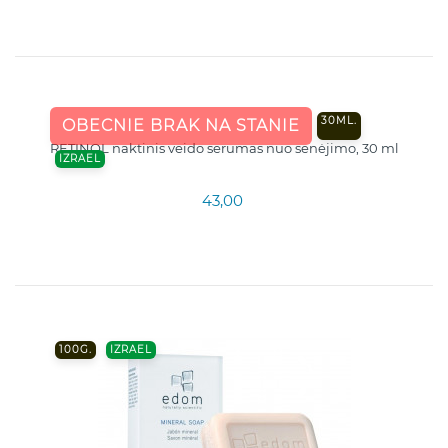
30ML.
OBECNIE BRAK NA STANIE
RETINOL naktinis veido serumas nuo senėjimo, 30 ml
IZRAEL
43,00
100G.
IZRAEL