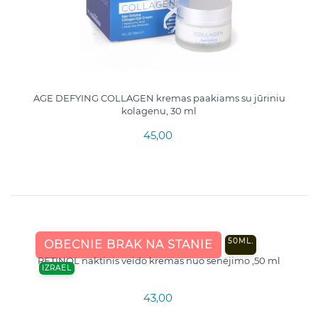
AGE DEFYING COLLAGEN kremas paakiams su jūriniu
kolagenu, 30 ml
45,00
50ML.
OBECNIE BRAK NA STANIE
RETINOL naktinis veido kremas nuo senėjimo ,50 ml
IZRAEL
43,00