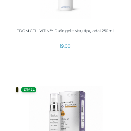
EDOM CELLVITIN™ Dušo gelis visų tipų odai 250ml.
19,00
IZRAEL