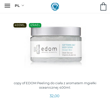

400ML.
IZRAEL
copy of EDOM Peeling do ciała z aromatem mgiełki
oceanicznej 400ml.
32,00