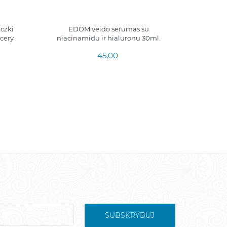
czki
EDOM veido serumas su
cery
niacinamidu ir hialuronu 30ml.
45,00
SUBSKRYBUJ