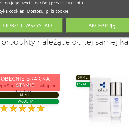
ę na jego użycie, naciśnij przycisk Akceptuj.
tyka cookies
Dostosuj pliki cookie
ODRZUĆ WSZYSTKO
AKCEPTUJĘ
e produkty należące do tej samej kat
30ML.
OBECNIE BRAK NA
IZRAEL
STANIE
t Age Supreme jūrinio kolageno
serumas
15 ML.
42,00
WŁOCHY