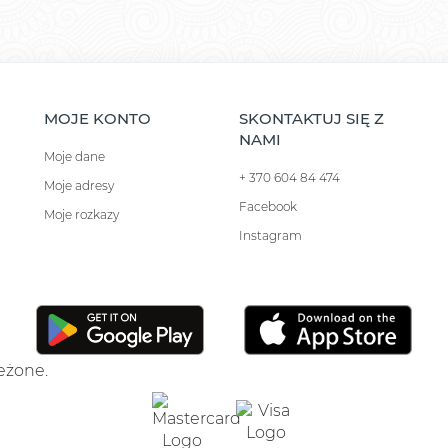
MOJE KONTO
SKONTAKTUJ SIĘ Z
NAMI
Moje dane
+ 370 604 84 474
Moje adresy
Facebook
Moje rozkazy
Instagram
zeżone.