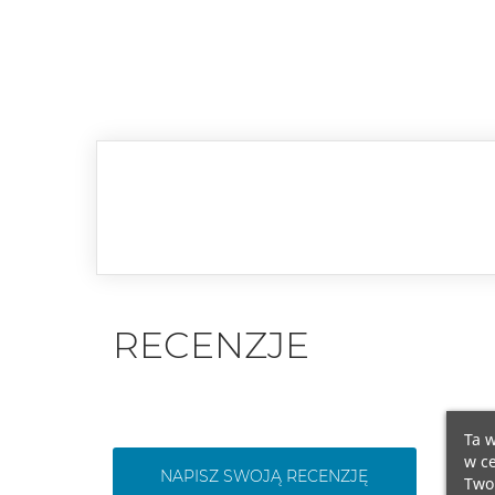
RECENZJE
Ta w
w ce
NAPISZ SWOJĄ RECENZJĘ
Twoi