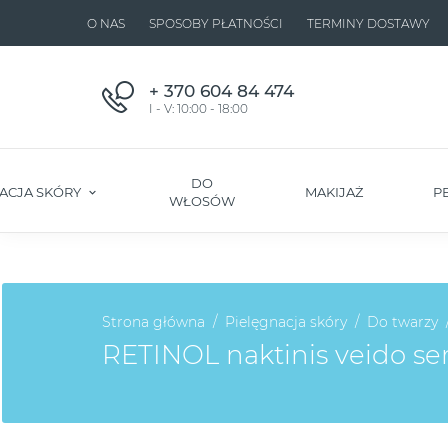
O NAS
SPOSOBY PŁATNOŚCI
TERMINY DOSTAWY
+ 370 604 84 474
I - V: 10:00 - 18:00
DO
ACJA SKÓRY
MAKIJAŻ
P
WŁOSÓW
Strona główna
Pielęgnacja skóry
Do twarzy
RETINOL naktinis veido se