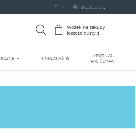
PL


ZALOGUJ SIĘ
Wózek na zakupy
jeszcze pusty :(
YPATINGI
MICZNE
TINKLARAŠTIS
PASIŪLYMAI