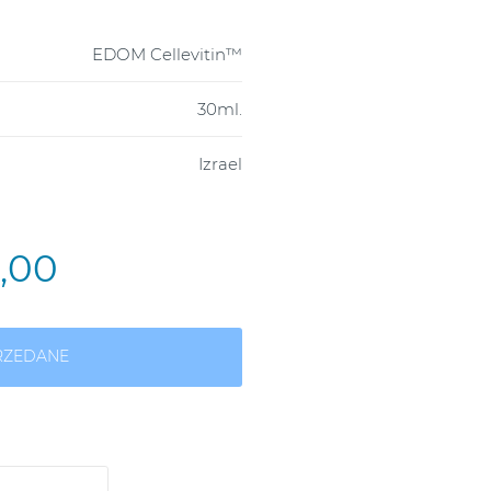
EDOM Cellevitin™
30ml.
Izrael
3,00
RZEDANE