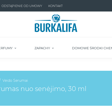
ODSTĄPIENIE OD UMOWY
KONTAKT
ERFUMY
ZAPACHY
DOMOWE ŚRODKI CHE
Veido Serumai
rumas nuo senėjimo, 30 ml