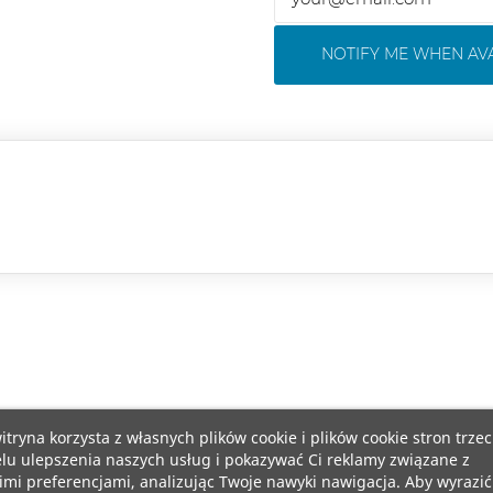
NOTIFY ME WHEN AV
itryna korzysta z własnych plików cookie i plików cookie stron trzec
lu ulepszenia naszych usług i pokazywać Ci reklamy związane z
mi preferencjami, analizując Twoje nawyki nawigacja. Aby wyrazić