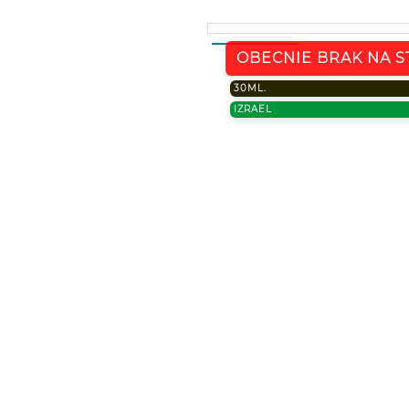
OBECNIE BRAK NA S
30ML.
IZRAEL