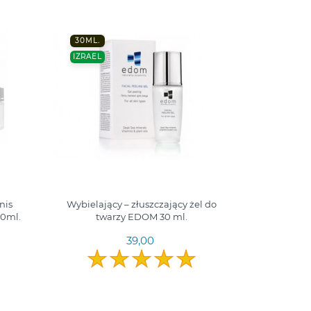
30ML.
IZRAEL
nis
Wybielający – złuszczający żel do
50ml.
twarzy EDOM 30 ml.
39,00