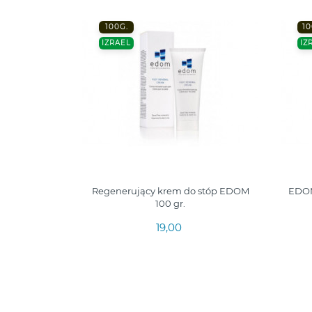
100G.
10
IZRAEL
IZ
Regenerujący krem do stóp EDOM
EDOM
100 gr.
19,00