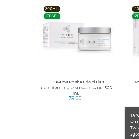
300ML.
1
IZRAEL
IZ
EDOM masło shea do ciała z
My
aromatem mgiełki oceanicznej 300
ml.
39,00
Ta w
w ce
Twoi
zgod