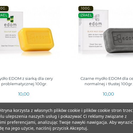
00G.
100G.
RAEL
IZRAEL
dło EDOM z siarką dla cery
Czarne mydło EDOM dla ce
problematycznej 100gr.
normalnej i tłustej 100gr.
10,00
10,00
itryna korzysta z własnych plików cookie i plików cookie stron trzec
lu ulepszenia naszych usług i pokazywać Ci reklamy związane z
mi preferencjami, analizując Twoje nawyki nawigacja. Aby wyrazić
ę na jego użycie, naciśnij przycisk Akceptuj.