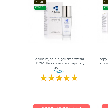
30ML.
30
IZRAEL
IZ
Serum wypełniający zmarszczki
copy 
EDOM dla każdego rodzaju cery
arom
30ml.
44,00