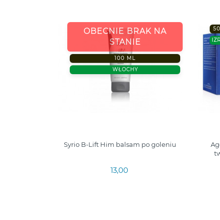
5
OBECNIE BRAK NA
IZ
STANIE
100 ML
WŁOCHY
Syrio B-Lift Him balsam po goleniu
Ag
t
13,00