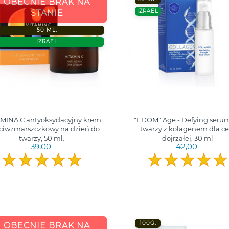
OBECNIE BRAK NA
IZRAEL
STANIE
50 ML.
IZRAEL
MINA C antyoksydacyjny krem
"EDOM" Age - Defying seru
ciwzmarszczkowy na dzień do
twarzy z kolagenem dla ce
twarzy, 50 ml.
dojrzałej, 30 ml
39,00
42,00
100G.
OBECNIE BRAK NA