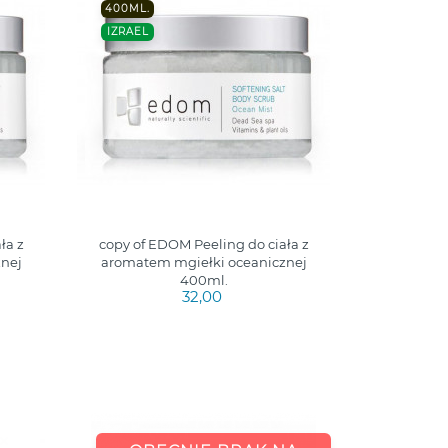
400ML.
IZRAEL
ła z
copy of EDOM Peeling do ciała z
nej
aromatem mgiełki oceanicznej
400ml.
32,00