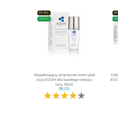
30 ML.
50
IZRAEL
IZ
Wypełniający zmarszczki krem pod
Odż
oczy EDOM dla każdego rodzaju
EDOM
cery, 30ml.
38,00