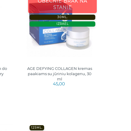
OBECNIE BRAK NA
STANIE
30ML.
IZRAEL
m do
AGE DEFYING COLLAGEN kremas
ry
paakiams su jūriniu kolagenu, 30
ml
45,00
125ML.