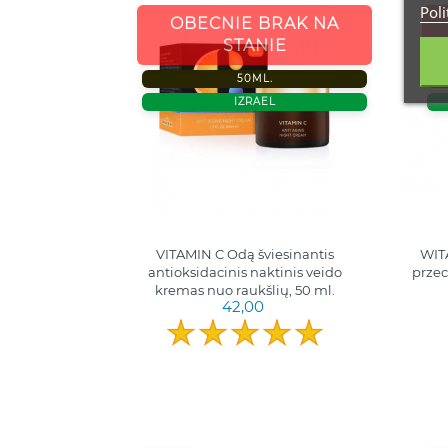
Poli
OBECNIE BRAK NA
STANIE
50ML.
IZRAEL
VITAMIN C Odą šviesinantis
WIT
antioksidacinis naktinis veido
przec
kremas nuo raukšlių, 50 ml.
42,00