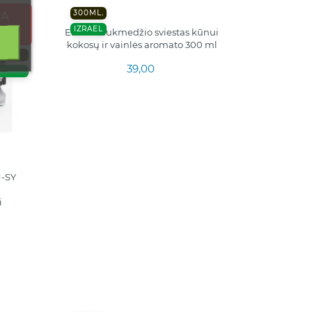
300ML.
NA
IZRAEL
EDOM taukmedžio sviestas kūnui
kokosų ir vainlės aromato 300 ml
39,00
-SY
i