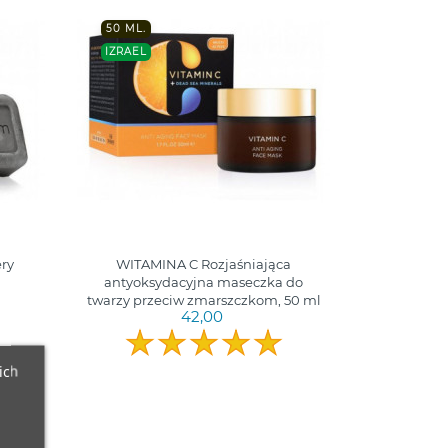
50 ML.
IZRAEL
ry
WITAMINA C Rozjaśniająca
antyoksydacyjna maseczka do
twarzy przeciw zmarszczkom, 50 ml
42,00
ich