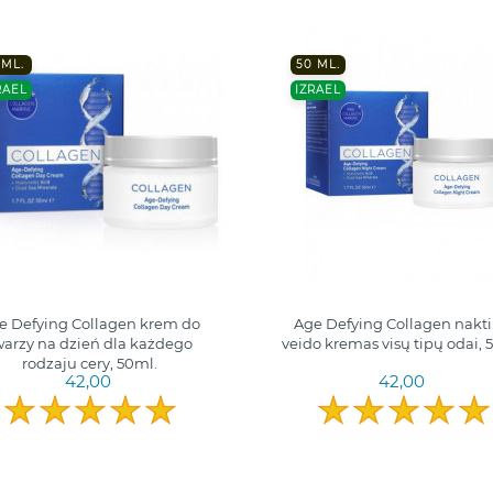
0ML.
50 ML.
RAEL
IZRAEL
e Defying Collagen krem do
Age Defying Collagen nakti
warzy na dzień dla każdego
veido kremas visų tipų odai, 
rodzaju cery, 50ml.
42,00
42,00