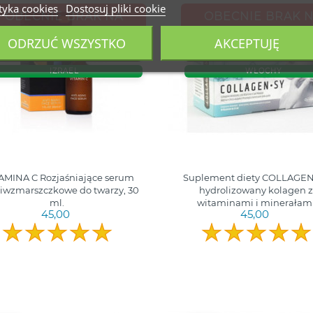
tyka cookies
Dostosuj pliki cookie
OBECNIE BRAK NA
OBECNIE BRAK 
STANIE
STANIE
ODRZUĆ WSZYSTKO
AKCEPTUJĘ
30 ML.
10VNT. X 25ML.
IZRAEL
WŁOCHY
AMINA C Rozjaśniające serum
Suplement diety COLLAGEN
iwzmarszczkowe do twarzy, 30
hydrolizowany kolagen z
ml.
witaminami i minerałam
45,00
45,00