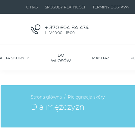
O NAS
SPOSOBY PŁATNOŚCI
TERMINY DOSTAWY
+ 370 604 84 474
I - V: 10:00 - 18:00
DO
ACJA SKÓRY
MAKIJAŻ
P
WŁOSÓW
Strona główna
Pielęgnacja skóry
Dla mężczyzn