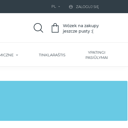
PL


ZALOGUJ SIĘ
Wózek na zakupy
jeszcze pusty :(
YPATINGI
MICZNE
TINKLARAŠTIS
PASIŪLYMAI