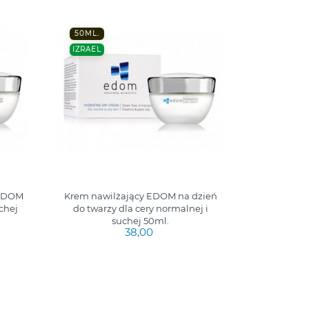
50ML.
IZRAEL
 EDOM
Krem nawilżający EDOM na dzień
chej
do twarzy dla cery normalnej i
suchej 50ml.
38,00