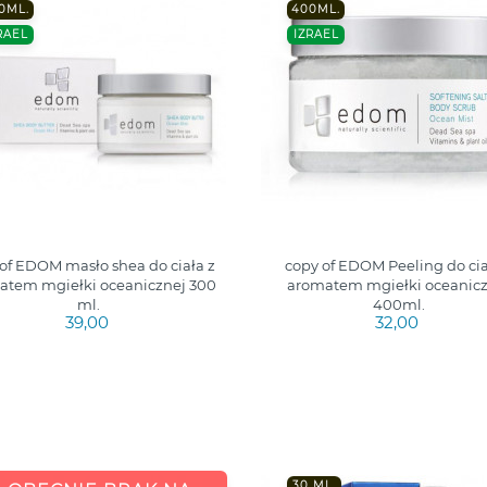
0ML.
400ML.
RAEL
IZRAEL
of EDOM masło shea do ciała z
copy of EDOM Peeling do cia
atem mgiełki oceanicznej 300
aromatem mgiełki oceanicz
ml.
400ml.
39,00
32,00
30 ML.