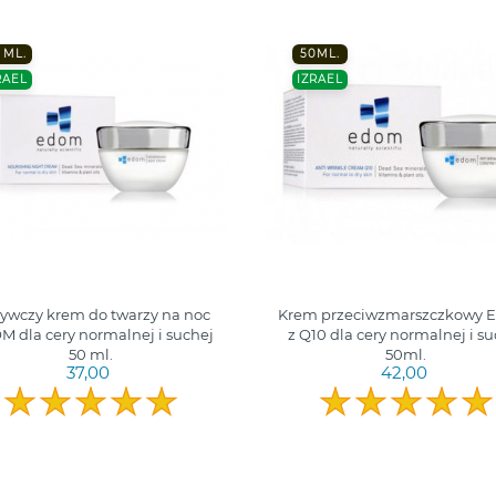
 ML.
50ML.
RAEL
IZRAEL
ywczy krem do twarzy na noc
Krem przeciwzmarszczkowy
 dla cery normalnej i suchej
z Q10 dla cery normalnej i su
50 ml.
50ml.
37,00
42,00