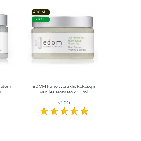
400 ML.
IZRAEL
matem
EDOM kūno šveitiklis kokosų ir
l.
vanilės aromato 400ml
32,00