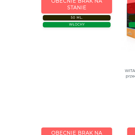
OBECNIE BRAK NA
STANIE
50 ML.
45,00
WŁOCHY
WITA
prze
OBECNIE BRAK NA