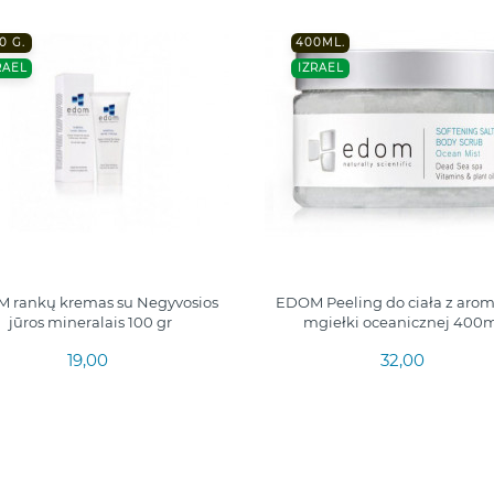
0 G.
400ML.
RAEL
IZRAEL
 rankų kremas su Negyvosios
EDOM Peeling do ciała z aro
jūros mineralais 100 gr
mgiełki oceanicznej 400m
19,00
32,00