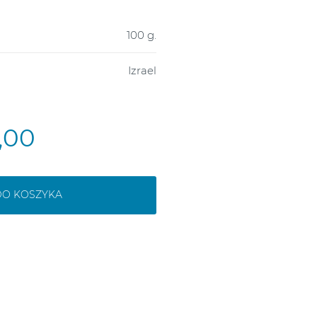
100 g.
Izrael
9,00
DO KOSZYKA