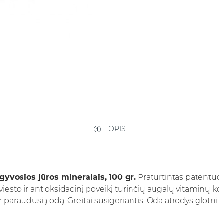
OPIS
vosios jūros mineralais, 100 gr.
Praturtintas patentuo
iesto ir antioksidacinį poveikį turinčių augalų vitaminų
 paraudusią odą. Greitai susigeriantis. Oda atrodys glotni 