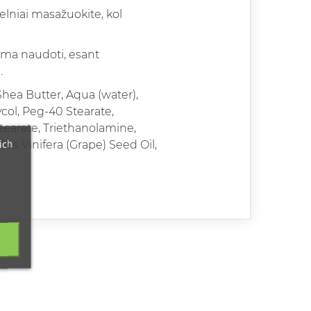
elniai masažuokite, kol
lima naudoti, esant
.
hea Butter, Aqua (water),
ycol, Peg-40 Stearate,
tearate, Triethanolamine,
ich
tis Vinifera (Grape) Seed Oil,
.