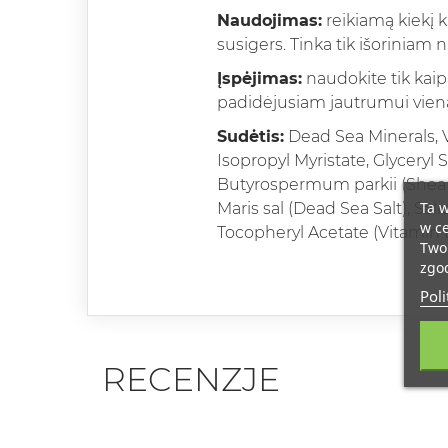
Naudojimas:
reikiamą kiekį k
susigers. Tinka tik išoriniam 
Įspėjimas:
naudokite tik kaip
padidėjusiam jautrumui viena
Sudėtis:
Dead Sea Minerals, V
Isopropyl Myristate, Glyceryl 
Butyrospermum parkii (Shea Bu
Ta w
Maris sal (Dead Sea Salt), Sal
w ce
Tocopheryl Acetate (Vitamin 
Twoi
zgod
Poli
RECENZJE