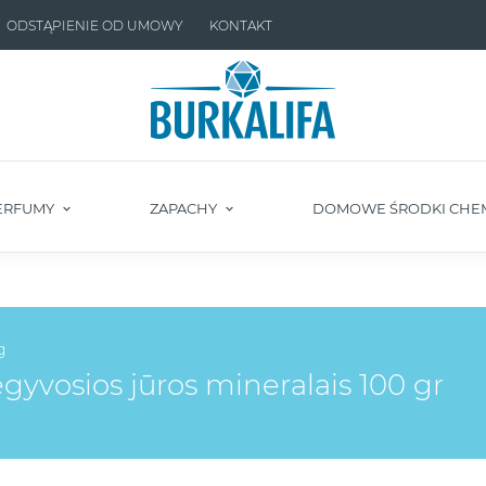
ODSTĄPIENIE OD UMOWY
KONTAKT
ERFUMY
ZAPACHY
DOMOWE ŚRODKI CHE
g
vosios jūros mineralais 100 gr