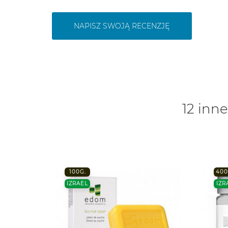
NAPISZ SWOJĄ RECENZJĘ
12 inne
100G.
400
IZRAEL
IZR