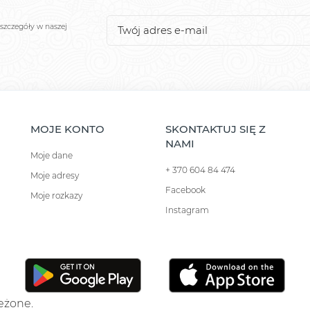
szczegóły w naszej
MOJE KONTO
SKONTAKTUJ SIĘ Z
NAMI
Moje dane
+ 370 604 84 474
Moje adresy
Facebook
Moje rozkazy
Instagram
zeżone.