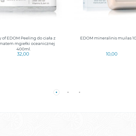
 of EDOM Peeling do ciała z
EDOM mineralinis muilas 10
matem mgiełki oceanicznej
400ml.
32,00
10,00