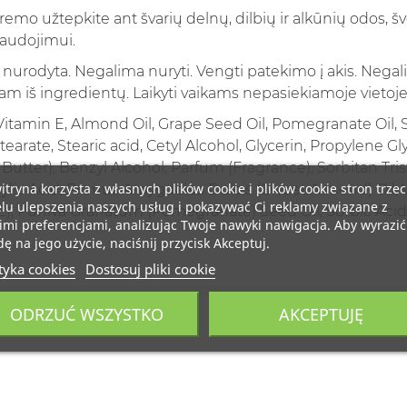
remo užtepkite ant švarių delnų, dilbių ir alkūnių odos, šv
naudojimui.
 nurodyta. Negalima nuryti. Vengti patekimo į akis. Nega
m iš ingredientų. Laikyti vaikams nepasiekiamoje vietoje
itamin E, Almond Oil, Grape Seed Oil, Pomegranate Oil, S
Stearate, Stearic acid, Cetyl Alcohol, Glycerin, Propylene Gl
tter), Benzyl Alcohol, Parfum (Fragrance), Sorbitan Tris
itryna korzysta z własnych plików cookie i plików cookie stron trzec
icylic Acid, Prunus Amygdalus Dulcis (Sweet Almond) Oil, Vi
lu ulepszenia naszych usług i pokazywać Ci reklamy związane z
E), Puniva Granatum (Pomegranate) Seed Oil, Sorbic Acid
mi preferencjami, analizując Twoje nawyki nawigacja. Aby wyrazić
ę na jego użycie, naciśnij przycisk Akceptuj.
tyka cookies
Dostosuj pliki cookie
ODRZUĆ WSZYSTKO
AKCEPTUJĘ