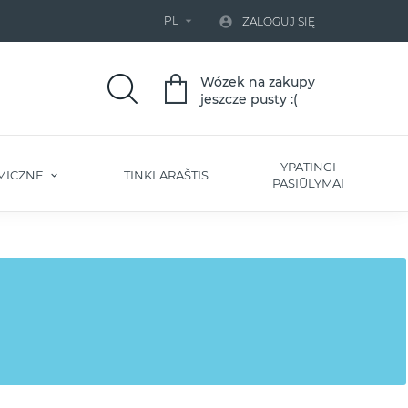
PL


ZALOGUJ SIĘ
Wózek na zakupy
jeszcze pusty :(
YPATINGI
MICZNE
TINKLARAŠTIS
PASIŪLYMAI