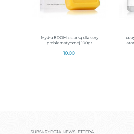
aromatem
Mydło EDOM z siarką dla cery
copy
00ml.
problematycznej 100gr.
aro
10,00
SUBSKRYPCJA NEWSLETTERA