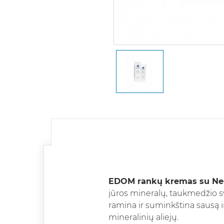
EDOM rankų kremas su Negy
jūros mineralų, taukmedžio sv
ramina ir suminkština sausą ir
mineralinių aliejų.