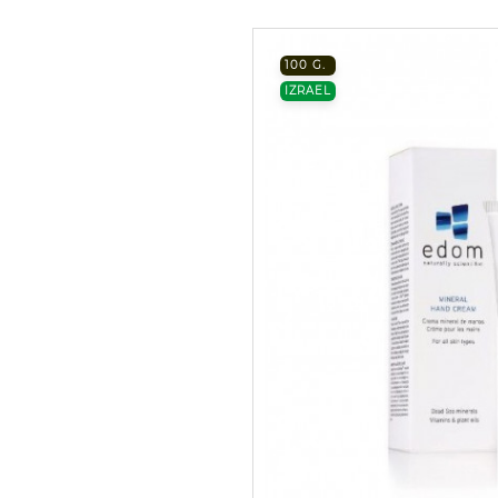
100 G.
IZRAEL