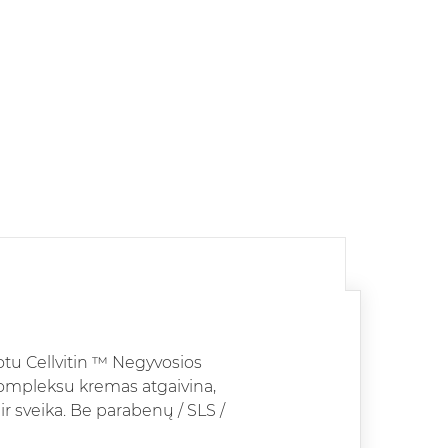
tu Cellvitin ™ Negyvosios
 kompleksu kremas atgaivina,
ir sveika. Be parabenų / SLS /