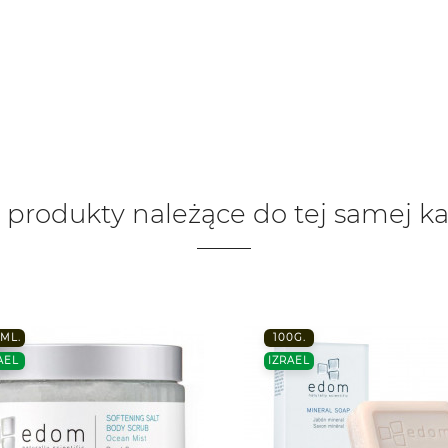
 produkty należące do tej samej ka
ML.
100G.
AEL
IZRAEL