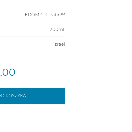
EDOM Cellevitin™
300ml.
Izrael
9,00
DO KOSZYKA