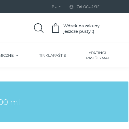
PL


ZALOGUJ SIĘ
Wózek na zakupy
jeszcze pusty :(
YPATINGI
MICZNE
TINKLARAŠTIS
PASIŪLYMAI
300 ml