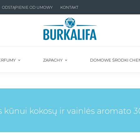
ODSTĄPIENIE OD UMOWY
KONTAKT
ERFUMY
ZAPACHY
DOMOWE ŚRODKI CHE
kūnui kokosų ir vainlės aromato 