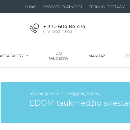
O NAS
SPOSOBY PŁATNOŚCI
TERMINY DOSTAWY
+ 370 604 84 474
I - V: 10:00 - 18:00
DO
ACJA SKÓRY
MAKIJAŻ
P
WŁOSÓW
Strona główna
Pielęgnacja skóry
EDOM taukmedžio sviestas 