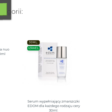
tegorii:
30ML.
O
IZRAEL
a nuo
B-lif
00ml
drėki
Serum wypełniający zmarszczki
EDOM dla każdego rodzaju cery
30ml.