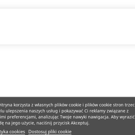
itryna korzysta z własnych plików cookie i plików cookie stron trzec
lu ulepszenia naszych usług i pokazywać Ci reklamy związane z
mi preferencjami, analizując Twoje nawyki nawigacja. Aby wyrazić
ę na jego użycie, naciśnij przycisk Akceptuj.
tyka cookies
Dostosuj pliki cookie