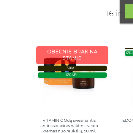
16 inne
OBECNIE BRAK NA
IZR
STANIE
50ML.
IZRAEL
rem do
VITAMIN C Odą šviesinantis
EDOM
o rodzaju
antioksidacinis naktinis veido
kremas nuo raukšlių, 50 ml.