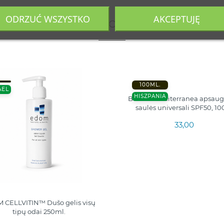
ODRZUĆ WSZYSTKO
AKCEPTUJĘ
 produkty należące do tej samej ka
100ML.
AEL
HISZPANIA
Beaute Mediterranea apsaug
saulės universali SPF50, 1
33,00
 CELLVITIN™ Dušo gelis visų
tipų odai 250ml.