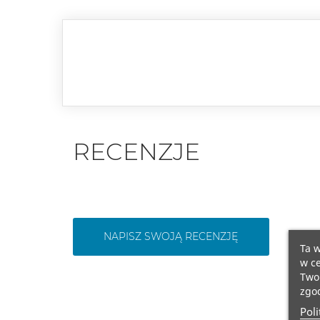
RECENZJE
NAPISZ SWOJĄ RECENZJĘ
Ta w
w ce
Twoi
zgod
Poli