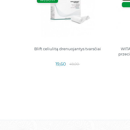
WŁOCHY
Blift celiulitą drenuojantys tvarsčiai
WITA
przec
19,60
49,00