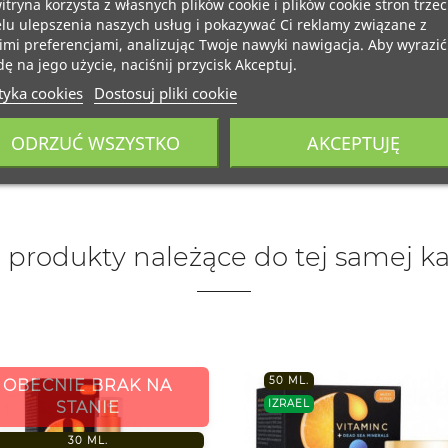
itryna korzysta z własnych plików cookie i plików cookie stron trzec
lu ulepszenia naszych usług i pokazywać Ci reklamy związane z
mi preferencjami, analizując Twoje nawyki nawigacja. Aby wyrazić
ę na jego użycie, naciśnij przycisk Akceptuj.
tyka cookies
Dostosuj pliki cookie
ODRZUĆ WSZYSTKO
AKCEPTUJĘ
 produkty należące do tej samej ka
50 ML.
OBECNIE BRAK NA
IZRAEL
STANIE
30 ML.