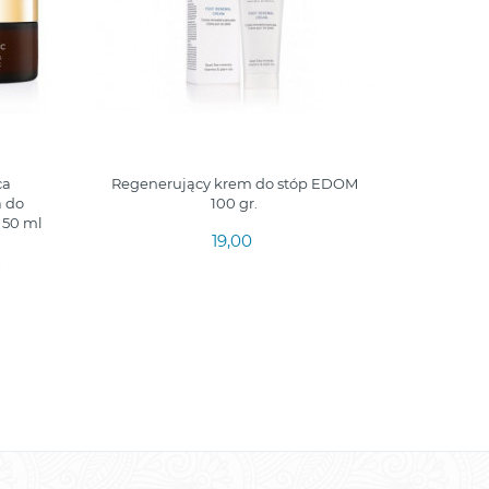
ca
Regenerujący krem do stóp EDOM
EDOM CE
 do
100 gr.
 50 ml
19,00