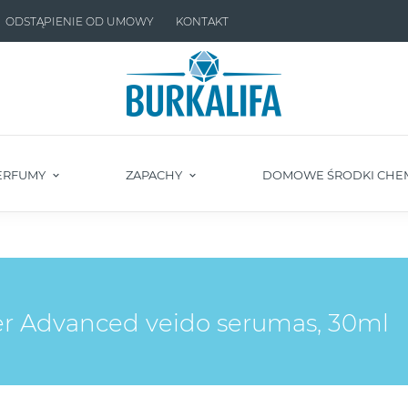
ODSTĄPIENIE OD UMOWY
KONTAKT
ERFUMY
ZAPACHY
DOMOWE ŚRODKI CHE
r Advanced veido serumas, 30ml