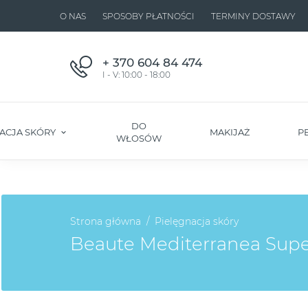
O NAS
SPOSOBY PŁATNOŚCI
TERMINY DOSTAWY
+ 370 604 84 474
I - V: 10:00 - 18:00
DO
ACJA SKÓRY
MAKIJAŻ
P
WŁOSÓW
Strona główna
Pielęgnacja skóry
Beaute Mediterranea Supe