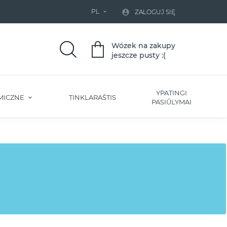
PL


ZALOGUJ SIĘ
Wózek na zakupy
jeszcze pusty :(
YPATINGI
MICZNE
TINKLARAŠTIS
PASIŪLYMAI