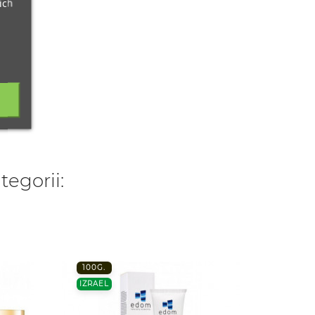
ich
tegorii:
100G.
IZRAEL
IZRAEL