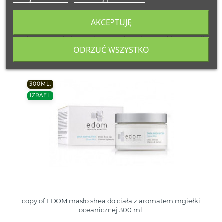
AKCEPTUJĘ
16 inne produkty należące do tej samej kategorii:
ODRZUĆ WSZYSTKO
300ML.
IZRAEL
copy of EDOM masło shea do ciała z aromatem mgiełki
oceanicznej 300 ml.