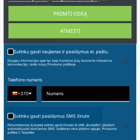
apsipirkimams nuo 49 € !
Vinifera (Grape) Seed Oil, Tocopheryl Acetate,
PRIIMTI VISKĄ
Bisabolol, Parfum (Fragrance), Carbomer,
Ceteareth-20, Benzyl Alcohol, Dehydroacetic
Acid, Sodium Dehydroacetate, Sodium
ATMESTI
Hydroxide, Phytic Acid.
Pagaminta Italijoje.
Sutinku gauti naujienas ir pasiūlymus el. paštu.
Daugiau informacijos apie tai, kaip tvarkome jūsų duomenis rinkodaros
komunikacijai, rasite mūsų Privatumo politikoje
Telefono numeris
ATSILIEPIMAI
+370
PARAŠYKITE SAVO ATSILIEPIMĄ
Sutinku gauti pasiūlymus SMS žinute
Pažymėdamas šį laukelį sutinku gauti žinutes iš UAB „Burkalifa“, įskaitant
automatizuotai siunčiamas SMS. Sutikimas nėra pirkimo sąlyga. Privatumo
politika ir Taisyklės