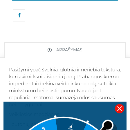
APRAŠYMAS
Pasižymi ypač švelnia, glotnia ir neriebia tekstūra,
kuri akimirksniu įsigeria į odą. Prabangūs kremo
ingredientai drėkina veido ir kūno odą, suteikia
minkštumo bei elastingumo. Naudojant
reguliariai, matomai sumažėja odos sausumas
bei nelygumai.
Veikliosios medžiagos:
putonių aliejus,
Deja...