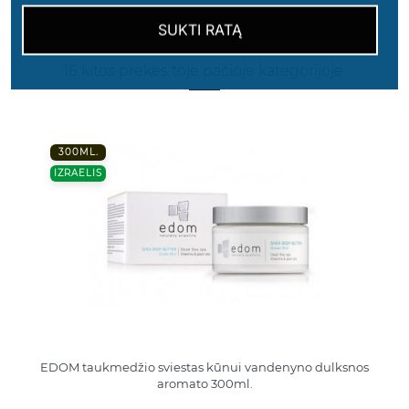
SUKTI RATĄ
16 kitos prekės toje pačioje kategorijoje:
300ML.
IZRAELIS
EDOM taukmedžio sviestas kūnui vandenyno dulksnos
aromato 300ml.