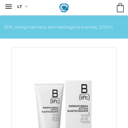

Blift stangrinamasis dermatologinis kremas, 200ml