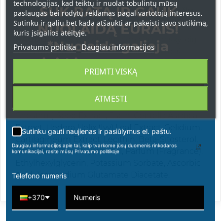
technologijas, kad teiktų ir nuolat tobulintų mūsų
SUK RATĄ IR GAUK
terminis vanduo gausus mineralizuojančių
paslaugas bei rodytų reklamas pagal vartotojų interesus.
kalcio ir magnio druskų
Sutinku ir galiu bet kada atšaukti ar pakeisti savo sutikimą,
NUOLAIDĄ EURAIS!
kuris įsigalios ateityje.
NAUDOJIMAS:
tepkite ant riebalinių ar skysčių
*Nuolaida galioja
Privatumo politika
Daugiau informacijos
sankaupų pažeistos odos ir masažuokite iš
apsipirkimams nuo 49 € !
apačios į viršų, kol visiškai įsigers.
PRIIMTI VISKĄ
SUDĖTIS
(INCI): Aqua (Water), Sea Salt, Glycerin,
Hydroxyethylcellulose, Menthol, Bentonite,
ATMESTI
Kaolin, Aesculus Hippocastanum (Horse
Chestnut) Seed Extract, Escin, Centella Asiatica
Extract, Hedera Helix (Ivy) Leaf Extract, Gelidium,
Sutinku gauti naujienas ir pasiūlymus el. paštu.
Cartilagineum Extract, Lecithin, Beta-Sitosterol,
Daugiau informacijos apie tai, kaip tvarkome jūsų duomenis rinkodaros
Citric Acid, Phenoxyethanol, Parfum (Fragrance),
komunikacijai, rasite mūsų Privatumo politikoje
Ethylhexylglycerin, Potassium Sorbate, Ascorbic
Acid, Tetrasodium Glutamate Diacetate.
Telefono numeris
+370