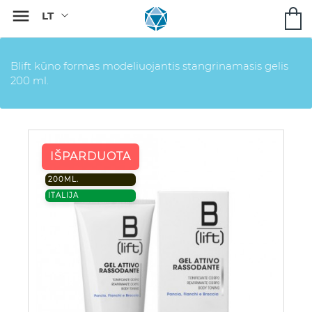

Blift kūno formas modeliuojantis stangrinamasis gelis
200 ml.
IŠPARDUOTA
200ML.
ITALIJA