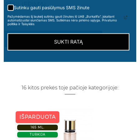
ATSILIEPIMAI
Sutinku gauti pasiūlymus SMS žinute
Pažymėdamas šį laukelį sutinku gauti žinutes iš UAB „Burkalifa“, įskaitant
automatizuotai siunčiamas SMS. Sutikimas nėra pirkimo sąlyga. Privatumo
politika ir Taisyklės
PARAŠYKITE SAVO ATSILIEPIMĄ
SUKTI RATĄ
16 kitos prekės toje pačioje kategorijoje:
IŠPARDUOTA
165 ML.
TURKIJA