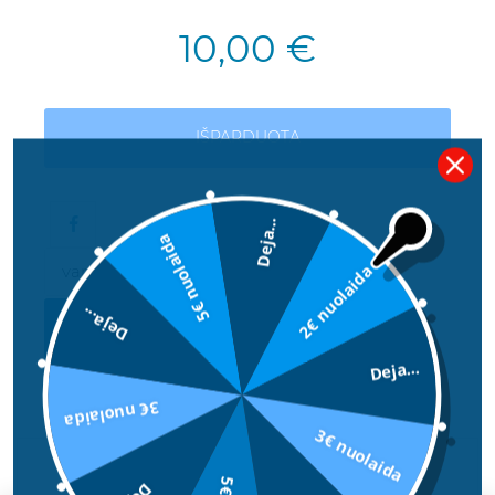
10,00 €
IŠPARDUOTA
Deja...
5€ nuolaida
2€ nuolaida
Deja...
INFORMUOKITE MANE KAI BUS
Deja...
3€ nuolaida
3€ nuolaida
APRAŠYMAS