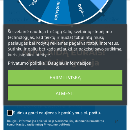
5€ nuolaida
Deja...
Deja...
Roxanne Vanilla blizgi, kvepianti kūno dulksna
apgaubs Jus sodriai saldžiu ir gundančiu vanilės
aromatu, atgaivins, suteiks žėrinčio blizgesio ir
Ši svetainė naudoja trečiųjų šalių svetainių stebėjimo
švytėjimo.
technologijas, kad teiktų ir nuolat tobulintų mūsų
SUK RATĄ IR GAUK
paslaugas bei rodytų reklamas pagal vartotojų interesus.
Purkšti tiesiai ant kūno, prieš naudojimą suplakti.
Sutinku ir galiu bet kada atšaukti ar pakeisti savo sutikimą,
NUOLAIDĄ EURAIS!
kuris įsigalios ateityje.
*Nuolaida galioja
Privatumo politika
Daugiau informacijos
apsipirkimams nuo 49 € !
ATSILIEPIMAI
PRIIMTI VISKĄ
ATMESTI
PARAŠYKITE SAVO ATSILIEPIMĄ
Sutinku gauti naujienas ir pasiūlymus el. paštu.
Daugiau informacijos apie tai, kaip tvarkome jūsų duomenis rinkodaros
komunikacijai, rasite mūsų Privatumo politikoje