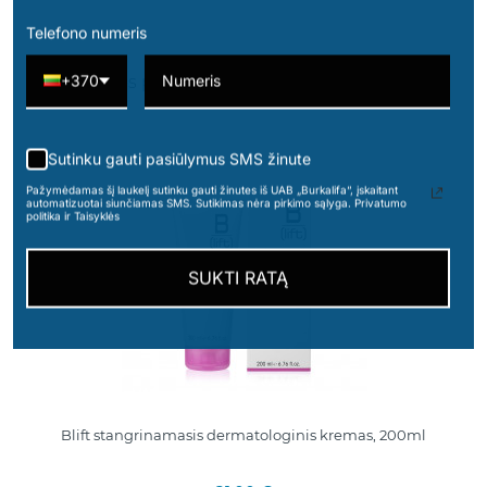
Telefono numeris
+370
16 kitos prekės toje pačioje kategorijoje:
Sutinku gauti pasiūlymus SMS žinute
Pažymėdamas šį laukelį sutinku gauti žinutes iš UAB „Burkalifa“, įskaitant
automatizuotai siunčiamas SMS. Sutikimas nėra pirkimo sąlyga. Privatumo
politika ir Taisyklės
SUKTI RATĄ
Blift stangrinamasis dermatologinis kremas, 200ml