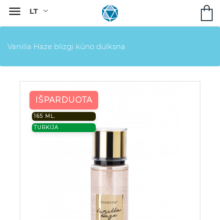

Vanilla Haze blizgi kūno dulksna
IŠPARDUOTA
165 ML.
TURKIJA