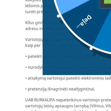
lėšomis pakeisti netinkamos kokybės prekę ti
turėti prekės pirkimą patvirtinantį dokumentą 
Deja...
Kilus ginčui ir vartotojui manant, kad UAB BURK
adresu
info@burkalifa.eu
, nurodydamas konk
Vartotojų teisių apsaugos įstatymo 21 straipsn
kaip per 14 dienų nuo vartotojo kreipimosi die
•
pateikti išsamų ir motyvuotą rašytinį atsaky
•
nurodyti informaciją apie vartojimo ginčų 
•
atsakymą vartotojui pateikti elektroniniu lai
•
pretenziją išnagrinėti neatlygintinai.
UAB BURKALIFA nepatenkinus vartotojo pretenzij
vartotojų teisių apsaugos tarnybą (Vilnius, Viln