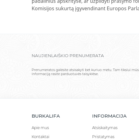
padalinius apskrityse, ar užpildyti prašymo 
Komisijos sukurtą įgyvendinant Europos Parla
NAUJIENLAIŠKIO PRENUMERATA
Prenumeratos galėsite atsisakyti bet kuriuo metu. Tam tikslui mū
informaciją rasite parduotuvės taisyklėse.
BURKALIFA
INFORMACIJA
Apie mus
Atsiskaitymas
Kontaktai
Pristatymas