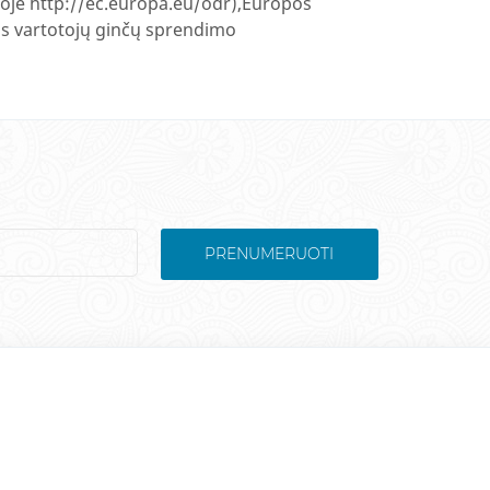
moje http://ec.europa.eu/odr),Europos
us vartotojų ginčų sprendimo
PRENUMERUOTI