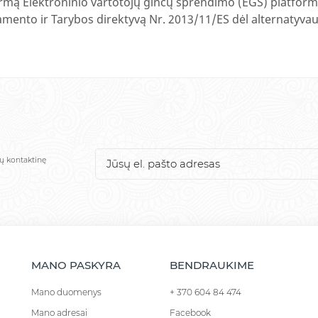
formą Elektroninio vartotojų ginčų sprendimo (EGS) platfor
mento ir Tarybos direktyvą Nr. 2013/11/ES dėl alternatyva
sų kontaktinę
MANO PASKYRA
BENDRAUKIME
Mano duomenys
+ 370 604 84 474
Mano adresai
Facebook