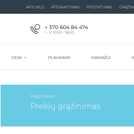
APIE MUS
ATSISKAITYMAS
PRISTATYMAS
GRĄŽIN
+ 370 604 84 474
I - V: 10:00 - 18:00
ODAI
PLAUKAMS
MAKIAŽUI
K
Pagrindinis
Prekių grąžinimas