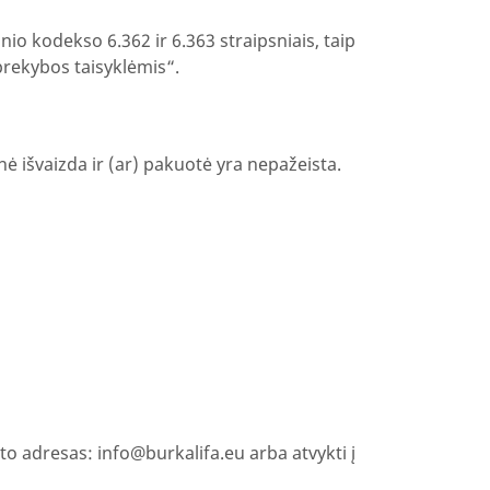
o kodekso 6.362 ir 6.363 straipsniais, taip
prekybos taisyklėmis“.
ė išvaizda ir (ar) pakuotė yra nepažeista.
što adresas:
info@burkalifa.eu
arba atvykti į