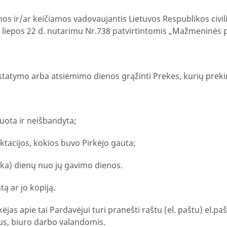
r/ar keičiamos vadovaujantis Lietuvos Respublikos civilini
 liepos 22 d. nutarimu Nr.738 patvirtintomis „Mažmeninės 
istatymo arba atsiėmimo dienos grąžinti Prekes, kurių prekin
uota ir neišbandyta;
ktacijos, kokios buvo Pirkėjo gauta;
ika) dienų nuo jų gavimo dienos.
ą ar jo kopiją.
jas apie tai Pardavėjui turi pranešti raštu (el. paštu) el.pa
ius, biuro darbo valandomis.