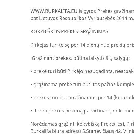
WWW.BURKALIFA.EU įsigytos Prekės grąžinamos i
pat Lietuvos Respublikos Vyriausybės 2014 m.
KOKYBIŠKOS PREKĖS GRĄŽINIMAS
Pirkėjas turi teisę per 14 dienų nuo prekių pr
Grąžinant prekes, būtina laikytis šių sąlygų:
•
prekė turi būti Pirkėjo nesugadinta, neatpak
•
grąžinama prekė turi būti tos pačios komple
•
prekės turi būti grąžinamos per 14 (keturiol
•
turėti prekės pirkimą patvirtinantį dokument
Norėdamas grąžinti kokybišką Prekę(-es), Pirkė
Burkalifa biurą adresu S.Stanevičiaus 42, Viln