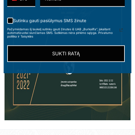
Sutinku gauti pasiūlymus SMS žinute
Pažymėdamas šį laukelį sutinku gauti žinutes iš UAB „Burkalifa“, įskaitant
automatizuotai siunčiamas SMS. Sutikimas nėra pirkimo sąlyga. Privatumo
politika ir Taisyklės
SUKTI RATĄ