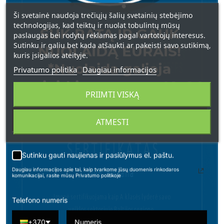
Ši svetainė naudoja trečiųjų šalių svetainių stebėjimo
technologijas, kad teiktų ir nuolat tobulintų mūsų
SUK RATĄ IR GAUK
paslaugas bei rodytų reklamas pagal vartotojų interesus.
Sutinku ir galiu bet kada atšaukti ar pakeisti savo sutikimą,
NUOLAIDĄ EURAIS!
kuris įsigalios ateityje.
*Nuolaida galioja
Privatumo politika
Daugiau informacijos
apsipirkimams nuo 49 € !
PRIIMTI VISKĄ
ATMESTI
Sutinku gauti naujienas ir pasiūlymus el. paštu.
Daugiau informacijos apie tai, kaip tvarkome jūsų duomenis rinkodaros
komunikacijai, rasite mūsų Privatumo politikoje
Telefono numeris
+370