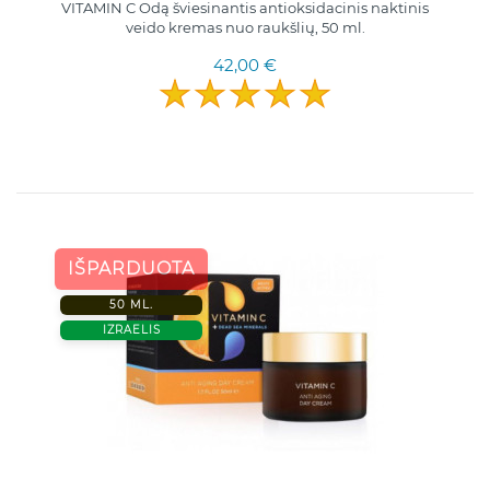
VITAMIN C Odą šviesinantis antioksidacinis naktinis
veido kremas nuo raukšlių, 50 ml.
42,00 €
IŠPARDUOTA
50 ML.
IZRAELIS