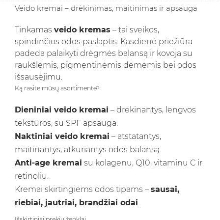
Veido kremai – drėkinimas, maitinimas ir apsauga
Tinkamas
veido kremas
– tai sveikos,
spindinčios odos paslaptis. Kasdienė priežiūra
padeda palaikyti drėgmės balansą ir kovoja su
raukšlėmis, pigmentinėmis dėmėmis bei odos
išsausėjimu.
Ką rasite mūsų asortimente?
Dieniniai veido kremai
– drėkinantys, lengvos
tekstūros, su SPF apsauga.
Naktiniai veido kremai
– atstatantys,
maitinantys, atkuriantys odos balansą.
Anti-age kremai
su kolagenu, Q10, vitaminu C ir
retinoliu.
Kremai skirtingiems odos tipams –
sausai,
riebiai, jautriai, brandžiai odai
.
Išskirtiniai prekių ženklai