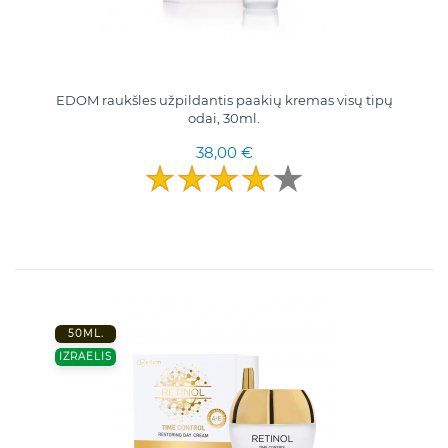
EDOM raukšles užpildantis paakių kremas visų tipų
odai, 30ml.
38,00 €
50ML.
IZRAELIS