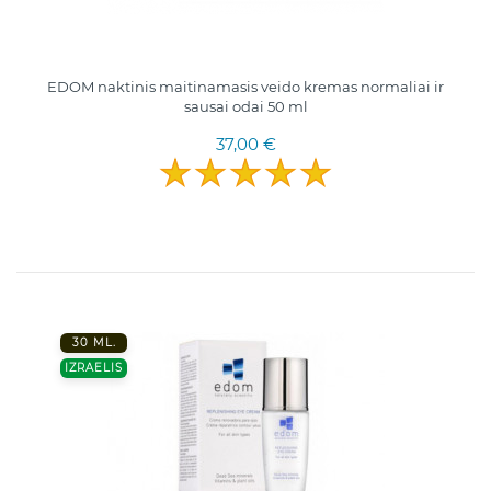
EDOM naktinis maitinamasis veido kremas normaliai ir
sausai odai 50 ml
37,00 €
30 ML.
IZRAELIS