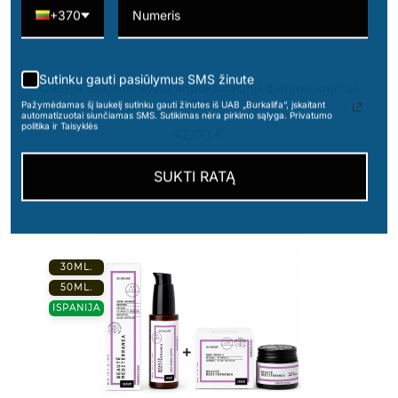
+370
Sutinku gauti pasiūlymus SMS žinute
GREEN TEA Intensyvus antioksidacinis dieninis kremas
veidui, 50 ml
Pažymėdamas šį laukelį sutinku gauti žinutes iš UAB „Burkalifa“, įskaitant
automatizuotai siunčiamas SMS. Sutikimas nėra pirkimo sąlyga. Privatumo
politika ir Taisyklės
42,00 €
SUKTI RATĄ
30ML.
50ML.
ISPANIJA