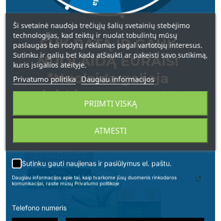
Ši svetainė naudoja trečiųjų šalių svetainių stebėjimo
technologijas, kad teiktų ir nuolat tobulintų mūsų
SUK RATĄ IR GAUK
paslaugas bei rodytų reklamas pagal vartotojų interesus.
Sutinku ir galiu bet kada atšaukti ar pakeisti savo sutikimą,
RETINOL naktinis veido kremas nuo senėjimo ,50 ml
NUOLAIDĄ EURAIS!
kuris įsigalios ateityje.
*Nuolaida galioja
Privatumo politika
Daugiau informacijos
43,00 €
apsipirkimams nuo 49 € !
PRIIMTI VISKĄ
ATMESTI
IŠPARDUOTA
Sutinku gauti naujienas ir pasiūlymus el. paštu.
50ML.
Daugiau informacijos apie tai, kaip tvarkome jūsų duomenis rinkodaros
komunikacijai, rasite mūsų Privatumo politikoje
IZRAELIS
Telefono numeris