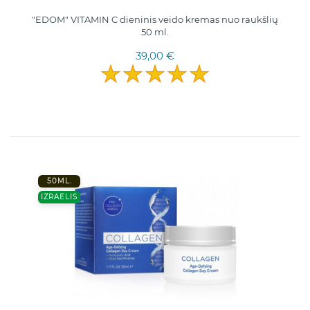
"EDOM" VITAMIN C dieninis veido kremas nuo raukšlių
50 ml.
39,00 €
50ML.
IZRAELIS