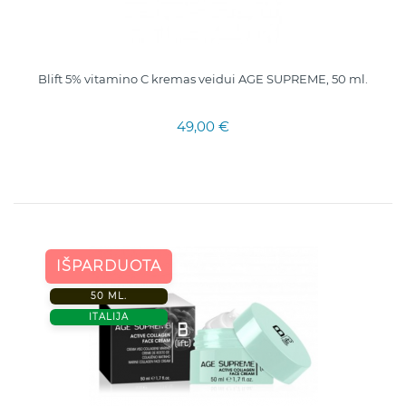
Blift 5% vitamino C kremas veidui AGE SUPREME, 50 ml.
49,00 €
IŠPARDUOTA
50 ML.
ITALIJA