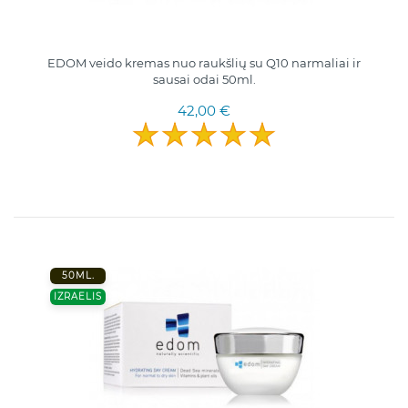
EDOM veido kremas nuo raukšlių su Q10 narmaliai ir
sausai odai 50ml.
42,00 €
50ML.
IZRAELIS