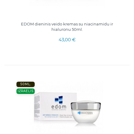
EDOM dieninis veido kremas su niacinamidu ir
hialuronu 50ml.
43,00 €
50ML.
IZRAELIS