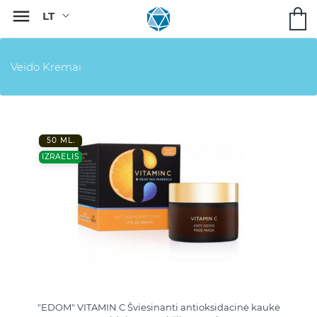

Veido Kremai
50 ML.
IZRAELIS
"EDOM" VITAMIN C Šviesinanti antioksidacinė kaukė