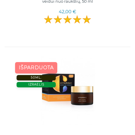
veidui nuo raukšlių, 50 ml
42,00 €
IŠPARDUOTA
50ML.
IZRAELIS