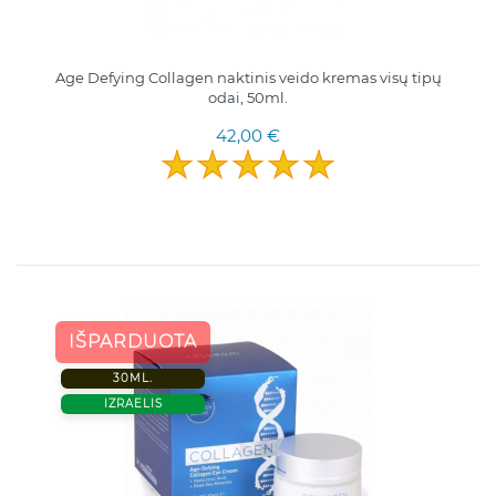
Age Defying Collagen naktinis veido kremas visų tipų
odai, 50ml.
42,00 €
IŠPARDUOTA
30ML.
IZRAELIS