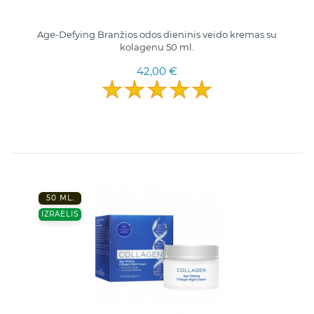
Age-Defying Branžios odos dieninis veido kremas su
kolagenu 50 ml.
42,00 €
50 ML.
IZRAELIS