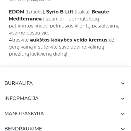
EDOM
(Izraelis),
Syrio B-Lift
(Italija),
Beaute
Mediterranea
(Ispanija) – dermatologų
patikrintos linijos, pelniusios klientų pasitikėjimą
visame pasaulyje.
Atraskite
aukštos kokybės veido kremus
už
gerą kainą ir suteikite savo odai reikalingą
priežiūrą kiekvieną dieną!

BURKALIFA

INFORMACIJA

MANO PASKYRA

BENDRAUKIME