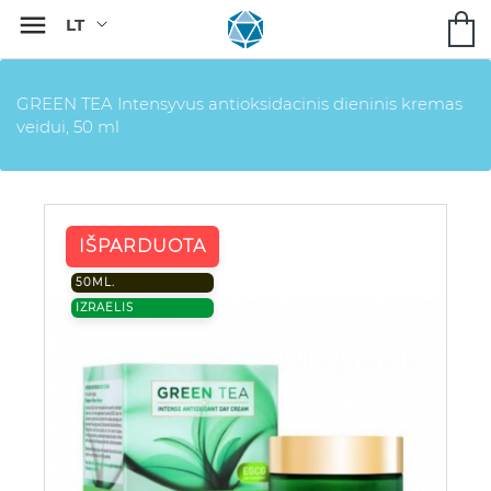

GREEN TEA Intensyvus antioksidacinis dieninis kremas
veidui, 50 ml
IŠPARDUOTA
50ML.
IZRAELIS