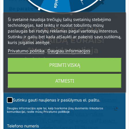
Be parabenų / SLS / formaldehido/
mineralinių aliejų/ lanolino/dirbtinių dažiklių.
Ši svetainė naudoja trečiųjų šalių svetainių stebėjimo
technologijas, kad teiktų ir nuolat tobulintų mūsų
Naudojimas:
ryte tepkite ant švarios veido ir
SUK RATĄ IR GAUK
paslaugas bei rodytų reklamas pagal vartotojų interesus.
kaklo odos, švelniai įmasažuokite, kol susigers.
Sutinku ir galiu bet kada atšaukti ar pakeisti savo sutikimą,
NUOLAIDĄ EURAIS!
Tinka tik išoriniam naudojimui.
kuris įsigalios ateityje.
*Nuolaida galioja
Privatumo politika
Daugiau informacijos
apsipirkimams nuo 49 € !
Sudėtis:
Green Tea Extract, Hyaluronic Acid,
PRIIMTI VISKĄ
Vitamin E, Dead Sea Minerals, Water (Aqua),
Isopropyl Myristate, Glyceryl Stearate, Glycerin,
Stearic Acid, Propylene Glycol, Cetyl Alcohol,
ATMESTI
PEG-40 Stearate, Beeswax (Cera Slba),
Phenoxyethanol, Fragrance (Parfum), Sorbitan
Tristearate, Butyrospermum Parkii (shea Butter),
Sutinku gauti naujienas ir pasiūlymus el. paštu.
Triethanolamine, Caprylyl Glycol, Chlorphenesin,
Daugiau informacijos apie tai, kaip tvarkome jūsų duomenis rinkodaros
komunikacijai, rasite mūsų Privatumo politikoje
Sea Salt (Dead Sea Maris Sal) Vitis Vinifera
(Grape) Seed Oil, Camellia Sinensis Leaf Extract,
Telefono numeris
Tocopheryl Acetete (Vitamin E), Prunus