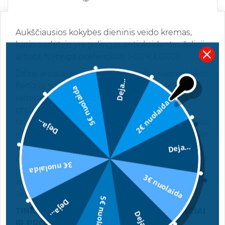
Aukščiausios kokybės dieninis veido kremas,
kurio sudėtyje yra galingas antioksidantas žalioji
arbata, turtinga polifenoliais (<50% EGCG).
Žalioji arbata apsaugo odos ląsteles nuo aplinkos
Deja...
faktorių sukeliamos žalos, veikia antibakteriškai,
5€ nuolaida
ramina sudirgusią ir raustančią odą. Kremas
2€ nuolaida
praturtintas Negyvosios jūros mineralais,
taukmedžio sviestu, natūraliais augaliniais aliejais
Deja...
ir aktyvia hialurono rūgštimi. Novatoriška formulė
skatina ląstelių atsinaujinimą, pastebimas
Deja...
padidėjęs odos gyvybingumas. Poveikis panašus
3€ nuolaida
į vitaminų mezoterapiją. Drėkina, ramina ir
3€ nuolaida
atgaivina odą, atstato odos hidro lipidinį balansą,
veikia antibakteriškai.
5€ nuolaida
Deja...
TINKA JAUTRIAI, SUDIRGUSIAI, RAUSTANČIAI
Deja...
IR PROBLEMINEI ODAI
.