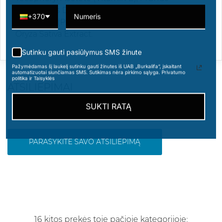
Amygdalus Dulcis (Sweet Almond) Oil, Punica
+370
Granatum (Pomegranate) Seed Oil, Citric Acid,
Oryza Sativa Extract.
Sutinku gauti pasiūlymus SMS žinute
Pažymėdamas šį laukelį sutinku gauti žinutes iš UAB „Burkalifa“, įskaitant
automatizuotai siunčiamas SMS. Sutikimas nėra pirkimo sąlyga. Privatumo
politika ir Taisyklės
ATSILIEPIMAI
SUKTI RATĄ
PARAŠYKITE SAVO ATSILIEPIMĄ
16 kitos prekės toje pačioje kategorijoje: