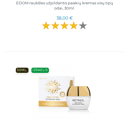
EDOM raukšles užpildantis paakių kremas visų tipų
odai, 30ml.
38,00 €
50ML.
IZRAELIS