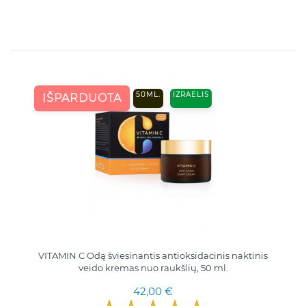
50ML.
IZRAELIS
IŠPARDUOTA
VITAMIN C Odą šviesinantis antioksidacinis naktinis
veido kremas nuo raukšlių, 50 ml.
42,00 €