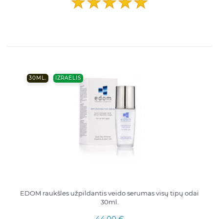
30ML.
IZRAELIS
EDOM raukšles užpildantis veido serumas visų tipų odai
30ml.
44,00 €