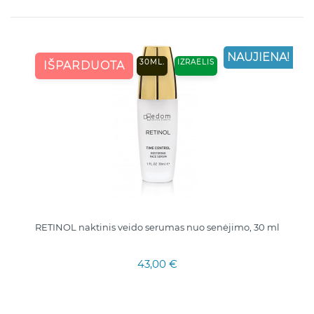
NAUJIENA!
30ML.
IZRAELIS
IŠPARDUOTA
RETINOL naktinis veido serumas nuo senėjimo, 30 ml
43,00 €