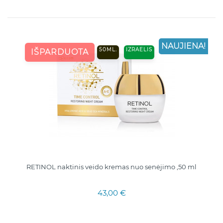
NAUJIENA!
50ML.
IZRAELIS
IŠPARDUOTA
RETINOL naktinis veido kremas nuo senėjimo ,50 ml
43,00 €