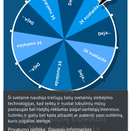
5€ nuolaida
2€ nuolaida
Deja...
50ML.
IZRAELIS
Deja...
3€ nuolaida
3€ nuolaida
5€ nuolaida
Deja...
Deja...
Age-Defying Branžios odos dieninis veido kremas su
kolagenu 50 ml.
Ši svetainė naudoja trečiųjų šalių svetainių stebėjimo
technologijas, kad teiktų ir nuolat tobulintų mūsų
42,00 €
SUK RATĄ IR GAUK
paslaugas bei rodytų reklamas pagal vartotojų interesus.
Sutinku ir galiu bet kada atšaukti ar pakeisti savo sutikimą,
NUOLAIDĄ EURAIS!
kuris įsigalios ateityje.
*Nuolaida galioja
Privatumo politika
Daugiau informacijos