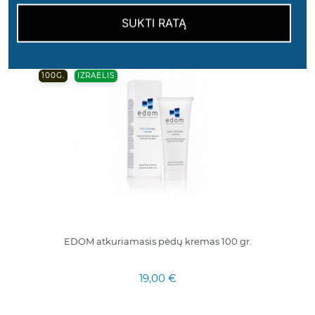
SUKTI RATĄ
100G.
IZRAELIS
EDOM atkuriamasis pėdų kremas 100 gr.
19,00 €