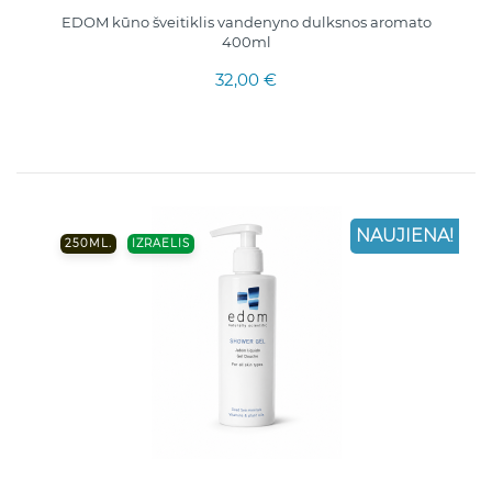
EDOM kūno šveitiklis vandenyno dulksnos aromato
400ml
32,00 €
NAUJIENA!
250ML.
IZRAELIS