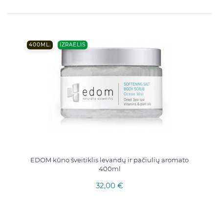
400ML.
IZRAELIS
EDOM kūno šveitiklis levandų ir pačiulių aromato
400ml
32,00 €