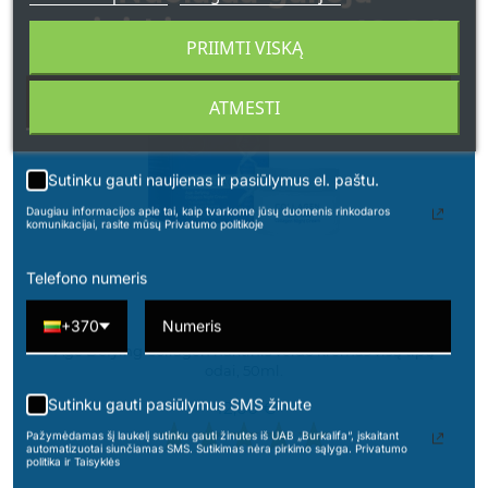
apsipirkimams nuo 49 € !
PRIIMTI VISKĄ
50 ML.
IZRAELIS
ATMESTI
Sutinku gauti naujienas ir pasiūlymus el. paštu.
Daugiau informacijos apie tai, kaip tvarkome jūsų duomenis rinkodaros
komunikacijai, rasite mūsų Privatumo politikoje
Telefono numeris
+370
Age Defying Collagen naktinis veido kremas visų tipų
odai, 50ml.
Sutinku gauti pasiūlymus SMS žinute
42,00 €
Pažymėdamas šį laukelį sutinku gauti žinutes iš UAB „Burkalifa“, įskaitant
automatizuotai siunčiamas SMS. Sutikimas nėra pirkimo sąlyga. Privatumo
politika ir Taisyklės