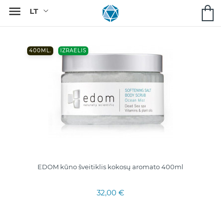

400ML.
IZRAELIS
EDOM kūno šveitiklis kokosų aromato 400ml
32,00 €