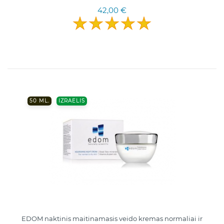
42,00 €
50 ML.
IZRAELIS
EDOM naktinis maitinamasis veido kremas normaliai ir