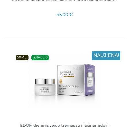
45,00 €
NAUJIENA!
50ML.
IZRAELIS
EDOM dieninis veido kremas su niacinamidu ir