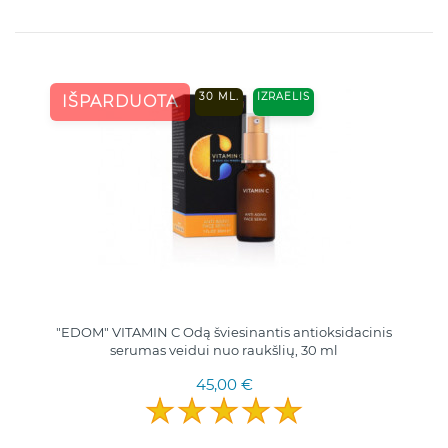
30 ML.
IZRAELIS
IŠPARDUOTA
"EDOM" VITAMIN C Odą šviesinantis antioksidacinis
serumas veidui nuo raukšlių, 30 ml
45,00 €