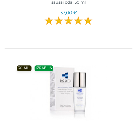
sausai odai 50 ml
37,00 €
30 ML.
IZRAELIS