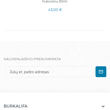
hialuronu 50ml.
43,00 €
NAUJIENLAIŠKIO PRENUMERATA

BURKALIFA