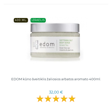
400 ML.
IZRAELIS
EDOM kūno šveitiklis žaliosios arbatos aromato 400ml.
32,00 €