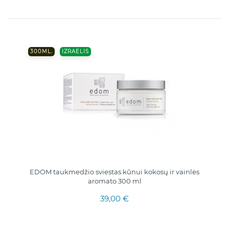
300ML.
IZRAELIS
EDOM taukmedžio sviestas kūnui kokosų ir vainlės
aromato 300 ml
39,00 €