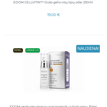
EDOM CELLVITIN™ Dušo gelis visų tipų odai 250ml.
19,00 €
NAUJIENA!
30ML
IZRAELIS
EDOM veido serumas su niacinamidu ir hialuronu 30ml.