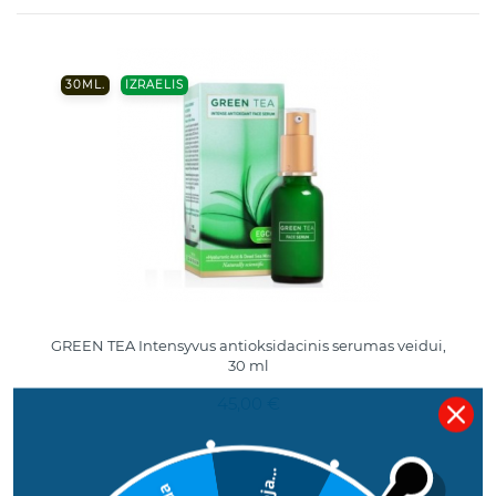
30ML.
IZRAELIS
GREEN TEA Intensyvus antioksidacinis serumas veidui,
30 ml
45,00 €
Deja...