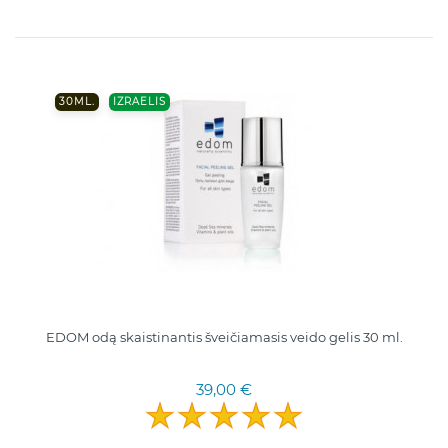
30ML.
IZRAELIS
EDOM odą skaistinantis šveičiamasis veido gelis 30 ml.
39,00 €