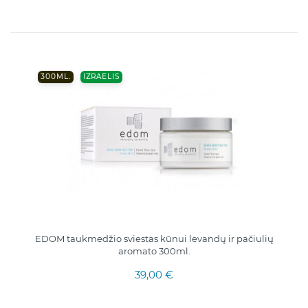
300ML.
IZRAELIS
EDOM taukmedžio sviestas kūnui levandų ir pačiulių
aromato 300ml.
39,00 €