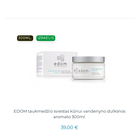
300ML.
IZRAELIS
EDOM taukmedžio sviestas kūnui vandenyno dulksnos
aromato 300ml.
39,00 €