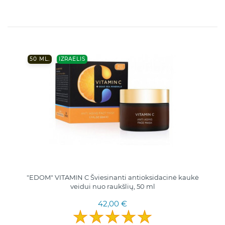
50 ML.
IZRAELIS
"EDOM" VITAMIN C Šviesinanti antioksidacinė kaukė
veidui nuo raukšlių, 50 ml
42,00 €