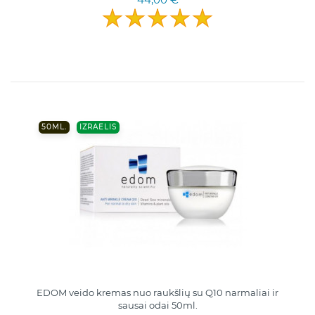
50ML.
IZRAELIS
EDOM veido kremas nuo raukšlių su Q10 narmaliai ir
sausai odai 50ml.