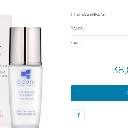
PREKĖS ŽENKLAS
TALPA
ŠALIS
38
Į K