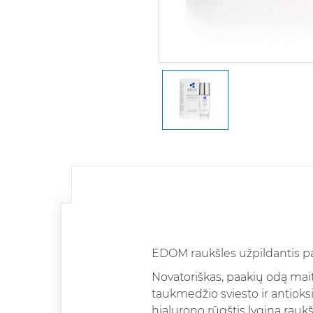
EDOM raukšles užpildantis pa
Novatoriškas, paakių odą mait
taukmedžio sviesto ir antioks
hialurono rūgštis lygina rauk