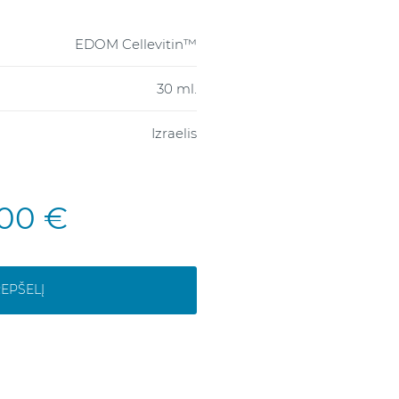
EDOM Cellevitin™
30 ml.
Izraelis
,00 €
REPŠELĮ