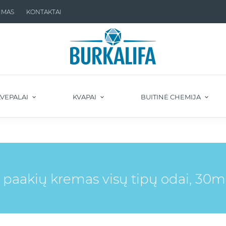
IMAS
KONTAKTAI
VEPALAI
KVAPAI
BUITINĖ CHEMIJA
paakių kremas visų tipų odai, 30ml