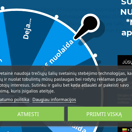
SU
NU
thanol, Caprylyl Glycol, Chlorphenesin, Isopropyl Myristat
ne Glycol, Peg-40 Stearate, Butyrospermum parkii (Shea B
*
Deja...
Tristearate, Triethanolamine, Maris sal (Dead Sea Salt),
da
ap
nifera (Grape) Seed Oil, Tocopheryl Acetate (Vitamin E), 
2€ nuolaida
vetainė naudoja trečiųjų šalių svetainių stebėjimo technologijas, k
tų ir nuolat tobulintų mūsų paslaugas bei rodytų reklamas pagal
Deja...
Suti
otojų interesus. Sutinku ir galiu bet kada atšaukti ar pakeisti savo
pašt
kimą, kuris įsigalios ateityje.
Daugiau in
atumo politika
Daugiau informacijos
duomenis 
politikoje
3€ nuolaida
ATMESTI
PRIIMTI VISKĄ
Telefon
+