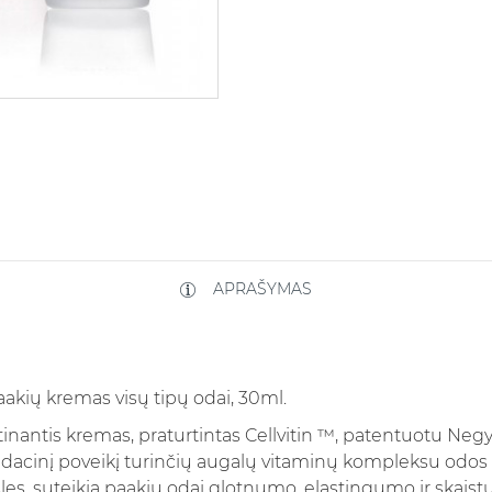
APRAŠYMAS
akių kremas visų tipų odai, 30ml.
inantis kremas, praturtintas Cellvitin ™, patentuotu Negy
idacinį poveikį turinčių augalų vitaminų kompleksu odos 
šles, suteikia paakių odai glotnumo, elastingumo ir skais