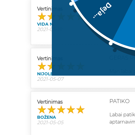
Deja...
REKOME
Vertinimas
Man labai p
VIDA N.
P.s. ACIU u
2021-05-19
GERAS 
Vertinimas
Man labai 
NIJOLE
2021-05-07
PATIKO
Vertinimas
Labai patik
BOŽENA
aptarnavim
2021-05-05