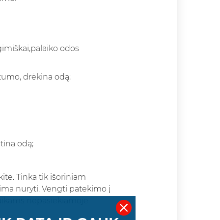
gimiškai,palaiko odos
stumo, drėkina odą;
tina odą;
ite. Tinka tik išoriniam
lima nuryti. Vengti patekimo į
 vaikams nepasiekiamoje