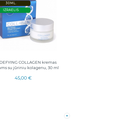
30ML.
IZRAELIS
DEFYING COLLAGEN kremas
ms su jūriniu kolagenu, 30 ml
45,00 €