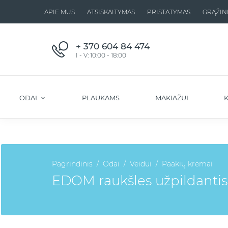
APIE MUS
ATSISKAITYMAS
PRISTATYMAS
GRĄŽIN
+ 370 604 84 474
I - V: 10:00 - 18:00
ODAI
PLAUKAMS
MAKIAŽUI
K
Pagrindinis
Odai
Veidui
Paakių kremai
EDOM raukšles užpildantis 