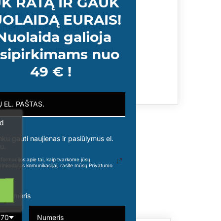
K RATĄ IR GAUK
OLAIDĄ EURAIS!
e, Glyceryl Stearate, Stearic
utter), Sodium Hyaluronate,
Nuolaida galioja
 Prunus Amygdalus Dulcis
sipirkimams nuo
Punica Granatum (Pomegranate)
49 € !
ad
nku gauti naujienas ir pasiūlymus el.
u.
formacijos apie tai, kaip tvarkome jūsų
rinkodaros komunikacijai, rasite mūsų Privatumo
o numeris
370