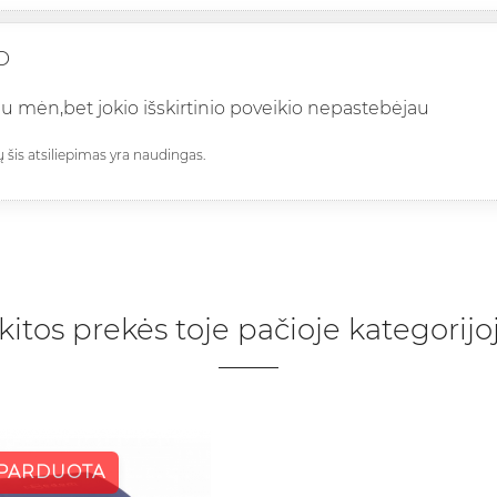
O
u mėn,bet jokio išskirtinio poveikio nepastebėjau
ų šis atsiliepimas yra naudingas.
 kitos prekės toje pačioje kategorijoj
ŠPARDUOTA