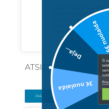
Sudėtis: Aqua (water, Penoxye
acid, Cetyl Alcohol, Propyle
Parfum (Fragrance), Sorbitan 
5€ nuolai
(Sweet Almond) Oil, Vitis Vi
fruit extract.
Deja...
Ši s
ATSILIEPIMAI
teik
vart
suti
Priv
3€ nuolaida
PARAŠYKITE SAVO ATSILIEPIMĄ