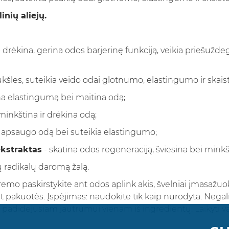
inių aliejų.
 drėkina, gerina odos barjerinę funkciją, veikia priešužde
ukšles, suteikia veido odai glotnumo, elastingumo ir skai
na elastingumą bei maitina odą;
minkština ir drėkina odą;
 apsaugo odą bei suteikia elastingumo;
kstraktas
- skatina odos regeneraciją, šviesina bei minkš
ų radikalų daromą žalą.
remo paskirstykite ant odos aplink akis, švelniai įmasažuok
ant pakuotės. Įspėjimas: naudokite tik kaip nurodyta. Nega
t padidėjusiam jautrumui vienam iš ingredientų. Laikyti