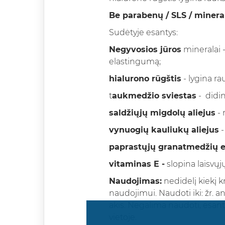
Be parabenų / SLS / mineral
Sudėtyje esantys:
Negyvosios jūros
mineralai -
elastingumą;
hialurono rūgštis
- lygina ra
t
aukmedžio sviestas
- didi
saldžiųjų migdolų aliejus
- 
vynuogių kauliukų aliejus
-
paprastųjų granatmedžių e
vitaminas E -
slopina laisvųj
Naudojimas:
nedidelį kiekį k
naudojimui. Naudoti iki: žr. 
akis. Negalima naudoti, esan
vietoje.