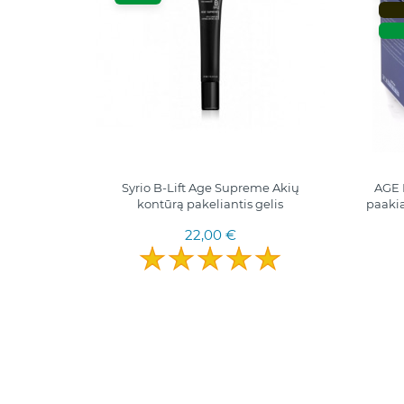
Syrio B-Lift Age Supreme Akių
AGE 
kontūrą pakeliantis gelis
paakia
22,00 €