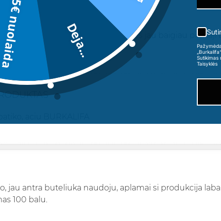
5€ nuolaida
NDUOJU
Deja...
Suti
atiko, ka tik uzsisakiau dar viena, nes jau baigiau pirmaji 
z skanias dovaneles :-)
Pažymėdama
„Burkalifa
Sutikimas 
Taisyklės
PRODUKTAS
patiko, aciu BURKALIFA
o, jau antra buteliuka naudoju, aplamai si produkcija laba
as 100 balu.