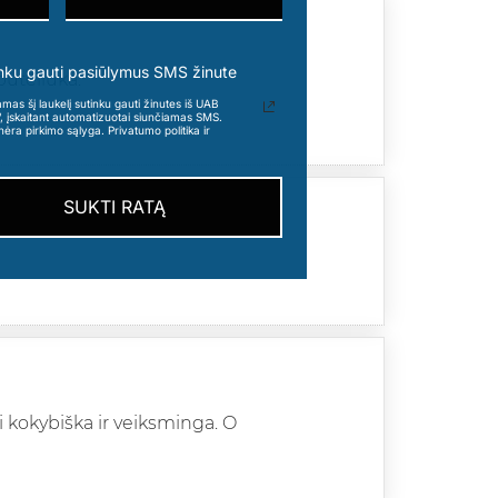
nku gauti pasiūlymus SMS žinute
buteliuka.
s šį laukelį sutinku gauti žinutes iš UAB
“, įskaitant automatizuotai siunčiamas SMS.
nėra pirkimo sąlyga. Privatumo politika ir
SUKTI RATĄ
i kokybiška ir veiksminga. O