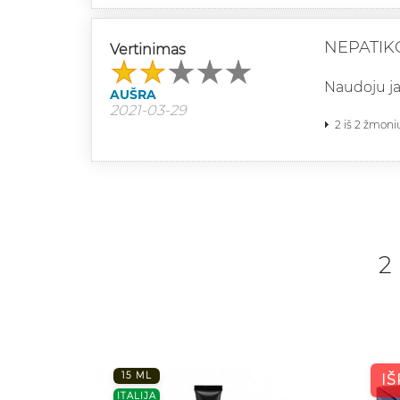
NEPATIK
Vertinimas
Naudoju ja
AUŠRA
2021-03-29
2 iš 2 žmoni
2
15 ML
I
ITALIJA