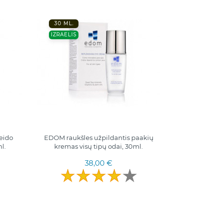
30 ML.
IZRAELIS
eido
EDOM raukšles užpildantis paakių
l.
kremas visų tipų odai, 30ml.
38,00 €