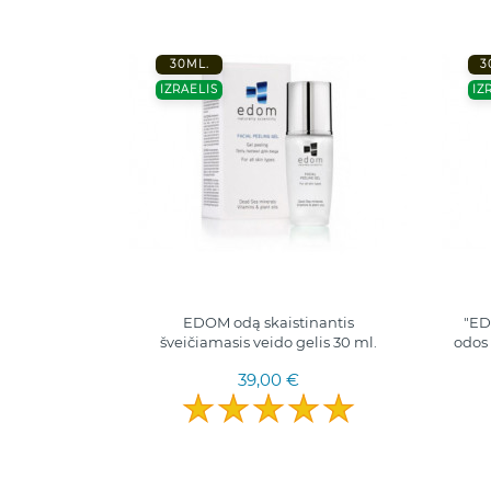
30ML.
3
IZRAELIS
IZ
EDOM odą skaistinantis
"ED
šveičiamasis veido gelis 30 ml.
odos
39,00 €