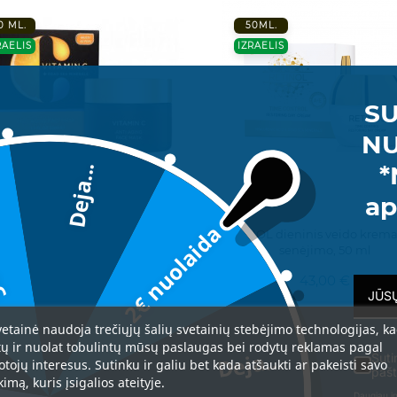
0 ML.
50ML.
RAELIS
IZRAELIS
SU
NU
*
Deja...
da
ap
2€ nuolaida
DOM" VITAMIN C Šviesinanti
RETINOL dieninis veido krem
ioksidacinė kaukė veidui nuo
senėjimo, 50 ml
raukšlių, 50 ml
42,00 €
43,00 €
vetainė naudoja trečiųjų šalių svetainių stebėjimo technologijas, k
tų ir nuolat tobulintų mūsų paslaugas bei rodytų reklamas pagal
Deja...
Suti
otojų interesus. Sutinku ir galiu bet kada atšaukti ar pakeisti savo
pašt
kimą, kuris įsigalios ateityje.
Daugiau in