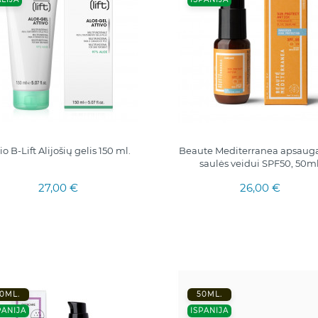
io B-Lift Alijošių gelis 150 ml.
Beaute Mediterranea apsaug
saulės veidui SPF50, 50ml
27,00 €
26,00 €
0ML.
50ML.
PANIJA
ISPANIJA