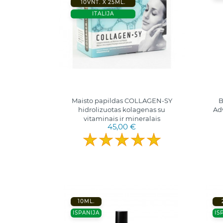
10VNT. X 25ML.
ITALIJA
Maisto papildas COLLAGEN-SY
B
hidrolizuotas kolagenas su
Ad
vitaminais ir mineralais
45,00 €
10ML.
ISPANIJA
IS