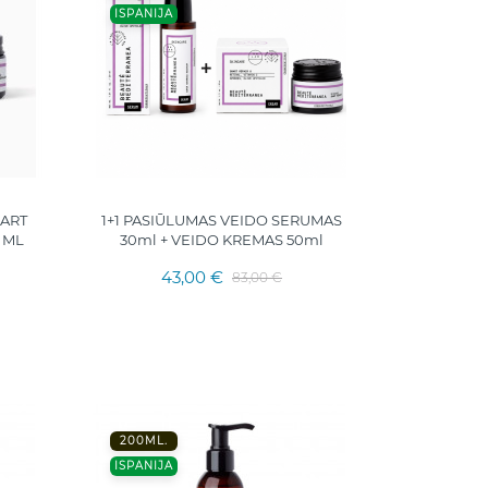
ISPANIJA
ART
1+1 PASIŪLUMAS VEIDO SERUMAS
 ML
30ml + VEIDO KREMAS 50ml
43,00 €
83,00 €
200ML.
ISPANIJA