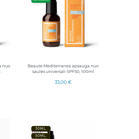
a nuo
Beaute Mediterranea apsauga nuo
.
saulės universali SPF50, 100ml
33,00 €
30ML.
50ML.