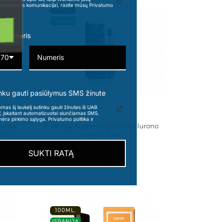
rinkodaros komunikacijai, rasite mūsų Privatumo
15 ML.
ITALIJA
o numeris
370
nku gauti pasiūlymus SMS žinute
s šį laukelį sutinku gauti žinutes iš UAB
“, įskaitant automatizuotai siunčiamas SMS.
nėra pirkimo sąlyga. Privatumo politika ir
veido
B-lift Age Supreme gryna hialurono
0 ml.
rūgštis 15 ml
45,00 €
SUKTI RATĄ
100ML.
ISPANIJA