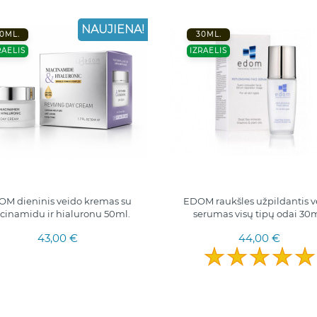
NAUJIENA!
0ML.
30ML.
RAELIS
IZRAELIS
M dieninis veido kremas su
EDOM raukšles užpildantis v
cinamidu ir hialuronu 50ml.
serumas visų tipų odai 30m
43,00 €
44,00 €