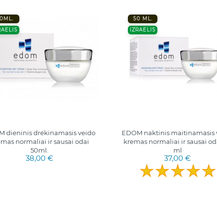
0ML.
50 ML.
RAELIS
IZRAELIS
 dieninis drėkinamasis veido
EDOM naktinis maitinamasis 
mas normaliai ir sausai odai
kremas normaliai ir sausai od
50ml.
ml
38,00 €
37,00 €