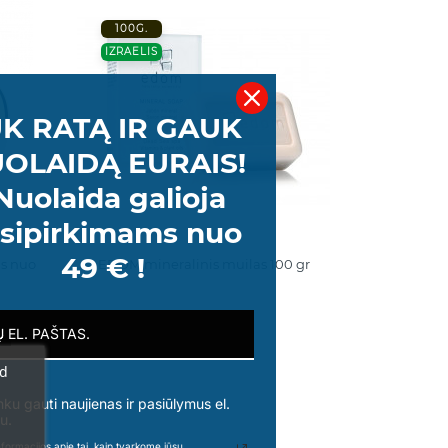
100G.
IZRAELIS
K RATĄ IR GAUK
OLAIDĄ EURAIS!
Nuolaida galioja
sipirkimams nuo
49 € !
as nuo
EDOM mineralinis muilas 100 gr
10,00 €
ad
nku gauti naujienas ir pasiūlymus el.
u.
formacijos apie tai, kaip tvarkome jūsų