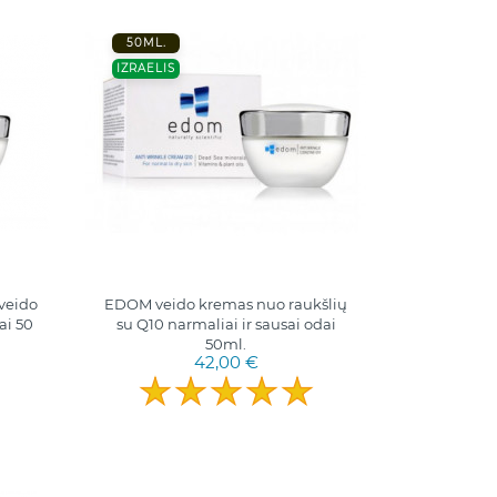
50ML.
IZRAELIS
veido
EDOM veido kremas nuo raukšlių
ai 50
su Q10 narmaliai ir sausai odai
50ml.
42,00 €