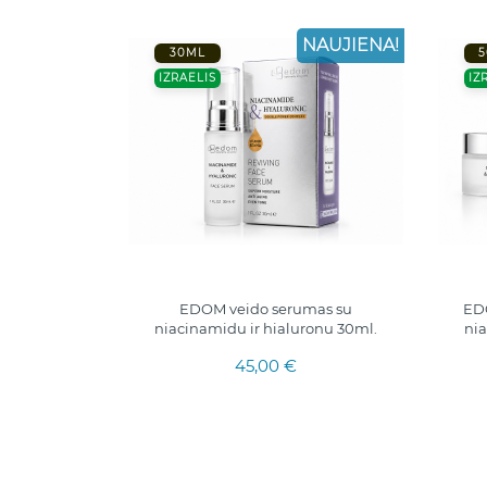
NAUJIENA!
30ML
5
IZRAELIS
IZ
EDOM veido serumas su
EDO
niacinamidu ir hialuronu 30ml.
nia
45,00 €