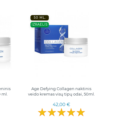
50 ML.
IZRAELIS
eninis
Age Defying Collagen naktinis
 ml.
veido kremas visų tipų odai, 50ml.
42,00 €