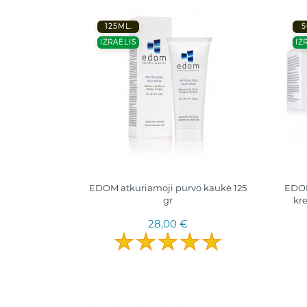
125ML.
5
IZRAELIS
IZ
EDOM atkuriamoji purvo kaukė 125
EDOM
gr
kre
28,00 €