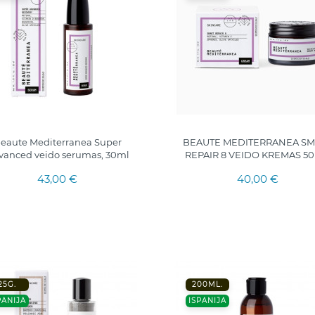
eaute Mediterranea Super
BEAUTE MEDITERRANEA SM
vanced veido serumas, 30ml
REPAIR 8 VEIDO KREMAS 50
43,00 €
40,00 €
25G.
200ML.
PANIJA
ISPANIJA