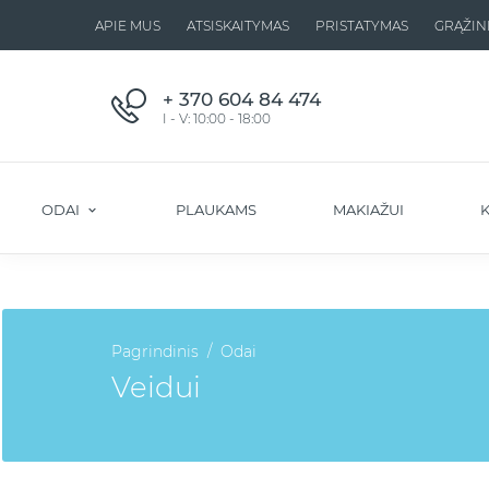
APIE MUS
ATSISKAITYMAS
PRISTATYMAS
GRĄŽIN
+ 370 604 84 474
I - V: 10:00 - 18:00
ODAI
PLAUKAMS
MAKIAŽUI
K
Pagrindinis
Odai
Veidui