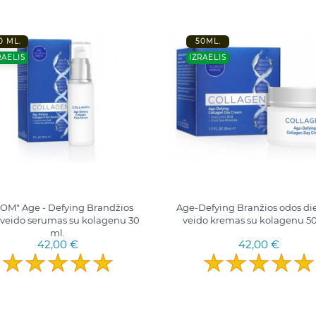
0 ML.
50ML.
RAELIS
IZRAELIS
OM" Age - Defying Brandžios
Age-Defying Branžios odos di
 veido serumas su kolagenu 30
veido kremas su kolagenu 50
ml.
42,00 €
42,00 €