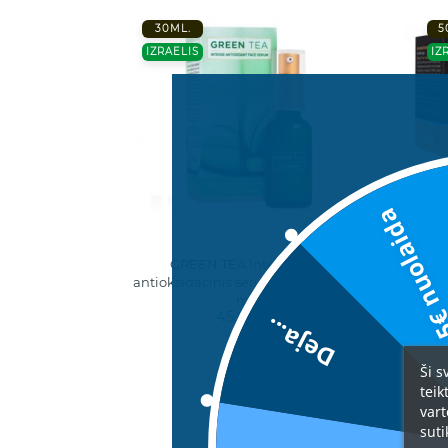
30ML.
5
IZRAELIS
IZ
5€ nuolai
GREEN TEA Intensyvus
"E
antioksidacinis serumas veidui, 30
ant
ml
45,00 €
Deja...
Ši s
teik
vart
suti