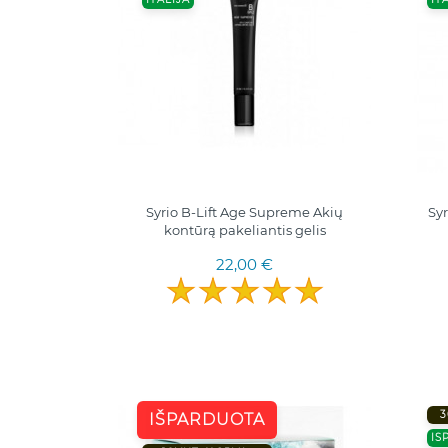
Syrio B-Lift Age Supreme Akių
Syr
kontūrą pakeliantis gelis
22,00 €
3
IŠPARDUOTA
IS