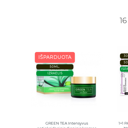
16
30
IŠPARDUOTA
50
50ML.
ISP
IZRAELIS
ukšlių su
GREEN TEA Intensyvus
1+1 