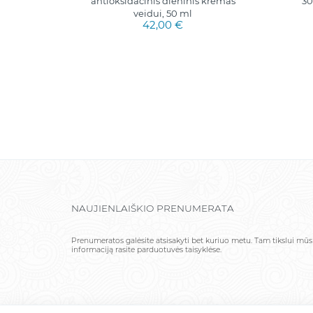
ai 50ml.
antioksidacinis dieninis kremas
30
veidui, 50 ml
42,00 €
NAUJIENLAIŠKIO PRENUMERATA
Prenumeratos galėsite atsisakyti bet kuriuo metu. Tam tikslui mū
informaciją rasite parduotuvės taisyklėse.