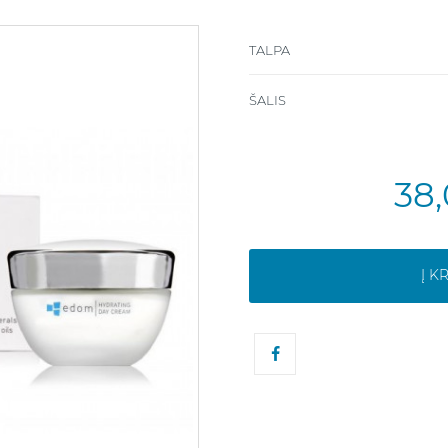
TALPA
ŠALIS
38
Į K