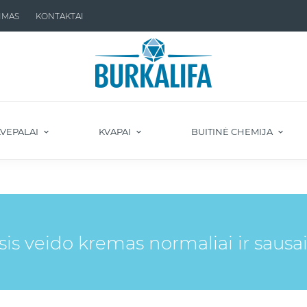
IMAS
KONTAKTAI
VEPALAI
KVAPAI
BUITINĖ CHEMIJA
s veido kremas normaliai ir sausai