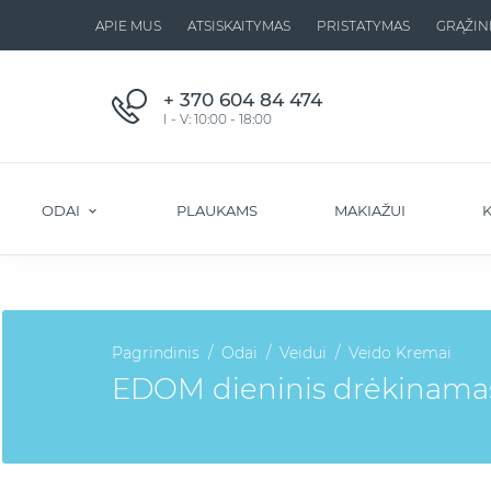
APIE MUS
ATSISKAITYMAS
PRISTATYMAS
GRĄŽIN
+ 370 604 84 474
I - V: 10:00 - 18:00
ODAI
PLAUKAMS
MAKIAŽUI
K
Pagrindinis
Odai
Veidui
Veido Kremai
EDOM dieninis drėkinamasi