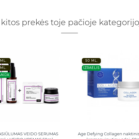
 kitos prekės toje pačioje kategorijo
ML.
50 ML.
ML.
IZRAELIS
ANIJA
PASIŪLUMAS VEIDO SERUMAS
Age Defying Collagen naktini