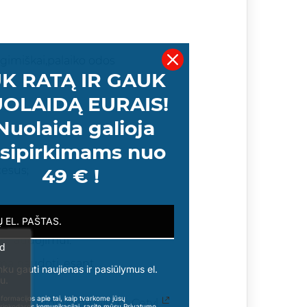
egimiškai,palaiko odos
K RATĄ IR GAUK
OLAIDĄ EURAIS!
Nuolaida galioja
sipirkimams nuo
cesus;
49 € !
am naudojimui.
ad
ima naudoti, esant
nku gauti naujienas ir pasiūlymus el.
u.
formacijos apie tai, kaip tvarkome jūsų
c Acid, Propylene Glycol, Cetyl
rinkodaros komunikacijai, rasite mūsų Privatumo