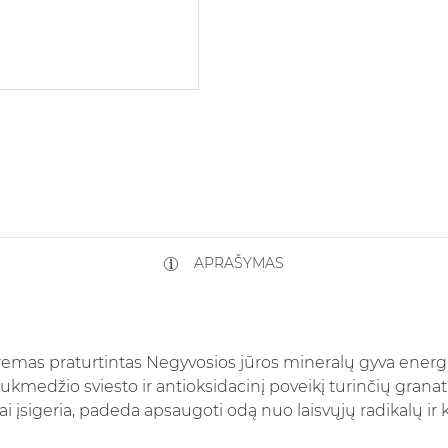
APRAŠYMAS
emas praturtintas Negyvosios jūros mineralų gyva energij
ukmedžio sviesto ir antioksidacinį poveikį turinčių grana
itai įsigeria, padeda apsaugoti odą nuo laisvųjų radikalų 