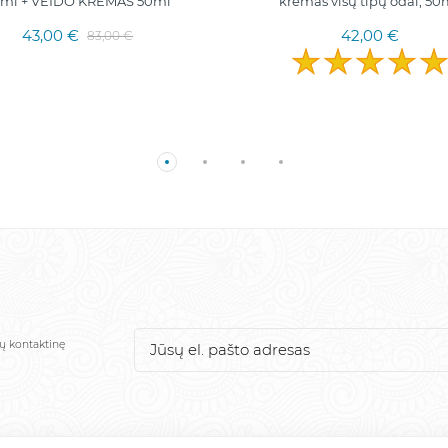
ml + VEIDO KREMAS 50ml
kremas visų tipų odai, 50
43,00 €
42,00 €
83,00 €
sų kontaktinę