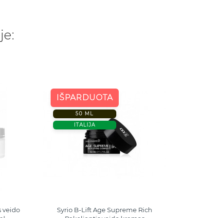
je:
IŠPARDUOTA
IŠP
50 ML
ITALIJA
s veido
Syrio B-Lift Age Supreme Rich
Blift 5