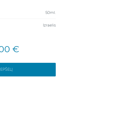
50ml.
Izraelis
,00 €
REPŠELĮ