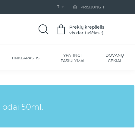
LT


PRISIJUNGTI
Prekių krepšelis
vis dar tuščias :(
YPATINGI
DOVANŲ
TINKLARAŠTIS
PASIŪLYMAI
ČEKIAI
 odai 50ml.