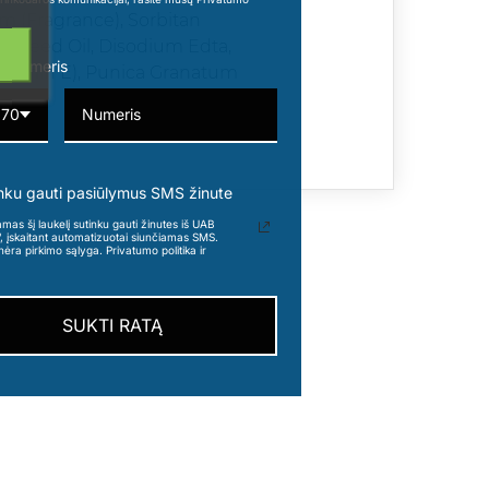
m (Fragrance), Sorbitan
ape) Seed Oil, Disodium Edta,
o numeris
Vitamin E), Punica Granatum
370
nku gauti pasiūlymus SMS žinute
s šį laukelį sutinku gauti žinutes iš UAB
“, įskaitant automatizuotai siunčiamas SMS.
nėra pirkimo sąlyga. Privatumo politika ir
SUKTI RATĄ