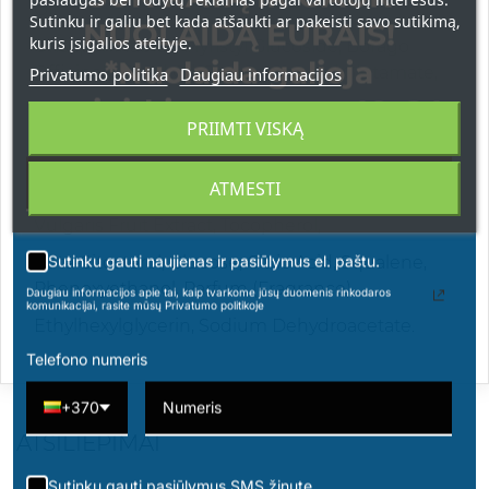
Oil
Sutinku ir galiu bet kada atšaukti ar pakeisti savo sutikimą,
NUOLAIDĄ EURAIS!
kuris įsigalios ateityje.
Unsaponifiables, Myristyl Glucoside, Borago
*Nuolaida galioja
Officinalis Seed Oil, Sodium Lauroyl Glutamate,
Privatumo politika
Daugiau informacijos
apsipirkimams nuo 49 € !
Dicaprylyl Ether, Hydrolyzed
PRIIMTI VISKĄ
Glycosaminoglycans, Glycerin, Hyaluronic Acid,
Helianthus
ATMESTI
Annuus (Sunflower) Seed Oil, Citrus Medica
Vulgaris Fruit Extract, Tocopherol,
Sutinku gauti naujienas ir pasiūlymus el. paštu.
Beta-Sitosterol, Glucose, Citric Acid, Squalene,
Phenoxyethanol, Parfum (Fragrance),
Daugiau informacijos apie tai, kaip tvarkome jūsų duomenis rinkodaros
komunikacijai, rasite mūsų Privatumo politikoje
Ethylhexylglycerin, Sodium Dehydroacetate.
Telefono numeris
+370
ATSILIEPIMAI
Sutinku gauti pasiūlymus SMS žinute