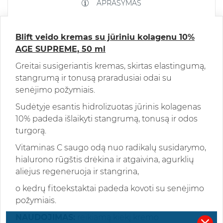
APRAŠYMAS
Blift veido kremas su jūriniu kolagenu 10%
AGE SUPREME, 50 ml
Greitai susigeriantis kremas, skirtas elastingumą,
stangrumą ir tonusą praradusiai odai su
senėjimo požymiais.
Sudėtyje esantis hidrolizuotas jūrinis kolagenas
10% padeda išlaikyti stangrumą, tonusą ir odos
turgorą.
Vitaminas C saugo odą nuo radikalų susidarymo,
hialurono rūgštis drėkina ir atgaivina, agurklių
aliejus regeneruoja ir stangrina,
o kedrų fitoekstaktai padeda kovoti su senėjimo
požymiais.
NAUDOJIMAS:
reikiamą kiekį kremo