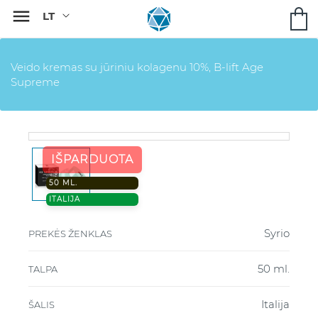

Veido kremas su jūriniu kolagenu 10%, B-lift Age
Supreme
IŠPARDUOTA
50 ML.
ITALIJA
Syrio
PREKĖS ŽENKLAS
50 ml.
TALPA
Italija
ŠALIS