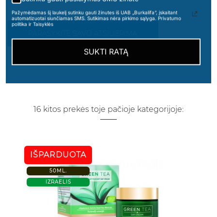
Pažymėdamas šį laukelį sutinku gauti žinutes iš UAB „Burkalifa“, įskaitant
automatizuotai siunčiamas SMS. Sutikimas nėra pirkimo sąlyga. Privatumo
politika ir Taisyklės
PARAŠYKITE SAVO ATSILIEPIMĄ
SUKTI RATĄ
16 kitos prekės toje pačioje kategorijoje:
IŠPARDUOTA
50ML.
IZRAELIS