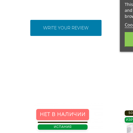
This
and 
brow
Cook
WRITE YOUR REVIEW
50
НЕТ В НАЛИЧИИ
ИЗ
ИСПАНИЯ