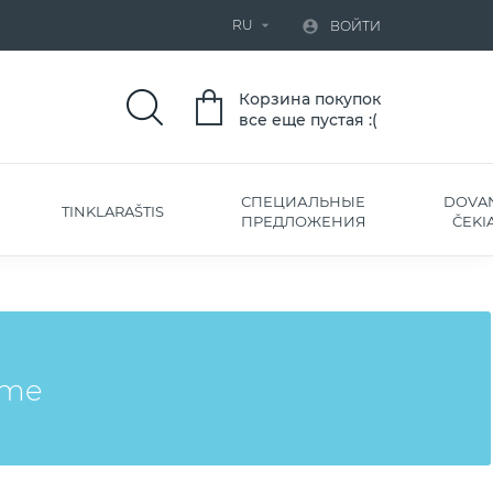
RU


ВОЙТИ
Корзина покупок
все еще пустая :(
СПЕЦИАЛЬНЫЕ
DOVA
TINKLARAŠTIS
ПРЕДЛОЖЕНИЯ
ČEKIA
eme