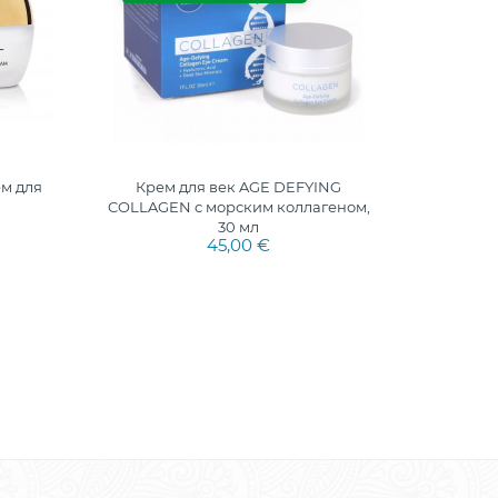
м для
Крем для век AGE DEFYING
1+1 PA
COLLAGEN с морским коллагеном,
30ml
30 мл
45,00 €