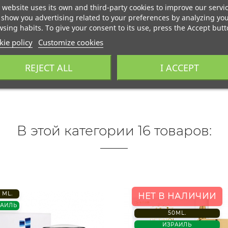
 website uses its own and third-party cookies to improve our servi
show you advertising related to your preferences by analyzing yo
sing habits. To give your consent to its use, press the Accept butt
ie policy
Customize cookies
REJECT ALL
I ACCEPT
В этой категории 16 товаров:
 ML.
НЕТ В НАЛИЧИИ
РАИЛЬ
50ML.
ИЗРАИЛЬ