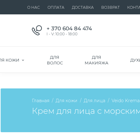
О НАС
ОПЛАТА
ДОСТАВКА
ВОЗВРАТ
КОНТ
+ 370 604 84 474
I - V: 10:00 - 18:00
ДЛЯ
ДЛЯ
ЛЯ КОЖИ
ДУХ
ВОЛОС
МАКИЯЖА
Главная
Для кожи
Для лица
Veido Krema
Крем для лица с морским 