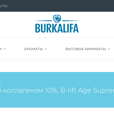
АКТЫ
И
АРОМАТЫ
БЫТОВЫЕ ХИМИКАТЫ
i
коллагеном 10%, B-lift Age Supr