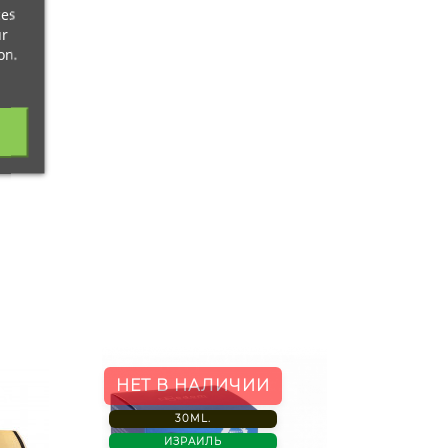
ces
ur
on.
НЕТ В НАЛИЧИИ
ИСПАН
30ML.
ИЗРАИЛЬ