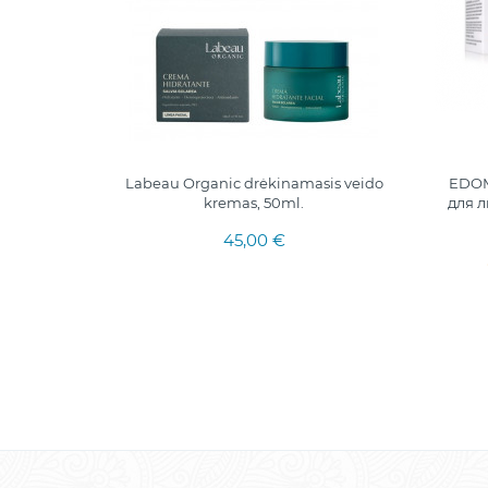
против
Labeau Organic drėkinamasis veido
EDOM
льной и
kremas, 50ml.
для 
.
45,00 €