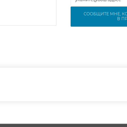
СООБЩИТЕ МНЕ, К
В П