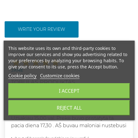
WRITE YOUR REVIEW
This website uses its own and third-party cookies to
improve our services and show you advertising related to
Grade
your preferences by analyzing your browsing habits. To
give your consent to its use, press the Accept button.
JANĖ
Cookie policy
Customize cookies
2022-05-18
TOBULAS PRODUKTAS
I ACCEPT
Teisinga sudetis ir malonus pojutis naudojant
sia kauke
REJECT ALL
Kolektyvui uz bendravima ir pristatyma 10 balu.
Uzsakiau 15,00 val. Preke buvo pristatyta ta
pacia diena 17,30 . AŠ buvau maloniai nustebusi