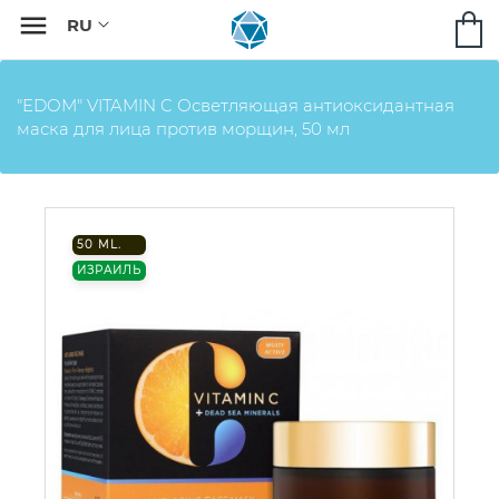

"EDOM" VITAMIN C Осветляющая антиоксидантная
маска для лица против морщин, 50 мл
50 ML.
ИЗРАИЛЬ