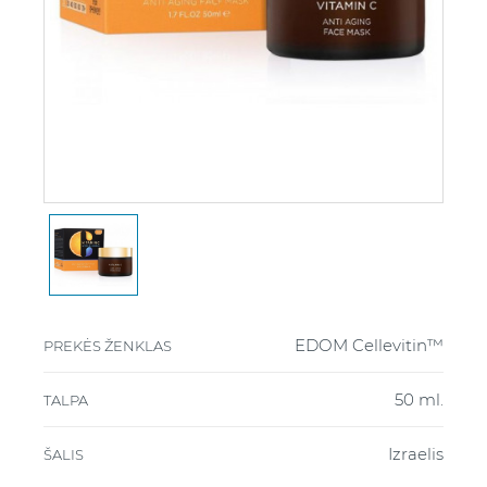
EDOM Cellevitin™
PREKĖS ŽENKLAS
50 ml.
TALPA
Izraelis
ŠALIS