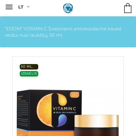

"EDOM" VITAMIN C Šviesinanti antioksidacinė kaukė
veidui nuo raukšlių, 50 ml
50 ML.
IZRAELIS