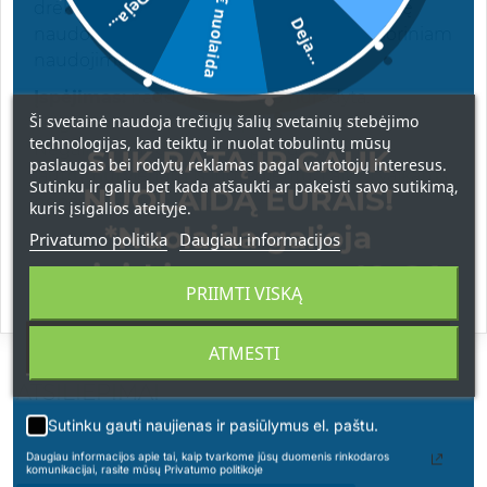
5€ nuolaida
Deja...
drėkinamuoju/ maitinamuoju kremu. Kaukę
Deja...
naudokite 2 kartus per savaitę. Tinka tik išoriniam
naudojimui.
Įspėjimas:
naudokite tik kaip nurodyta.
Ši svetainė naudoja trečiųjų šalių svetainių stebėjimo
Negalima nuryti. Vengti patekimo į akis.
technologijas, kad teiktų ir nuolat tobulintų mūsų
Negalima naudoti, esant padidėjusiam
SUK RATĄ IR GAUK
paslaugas bei rodytų reklamas pagal vartotojų interesus.
jautrumui vienam iš ingredientų. Laikyti vaikams
Sutinku ir galiu bet kada atšaukti ar pakeisti savo sutikimą,
NUOLAIDĄ EURAIS!
nepasiekiamoje vietoje.
kuris įsigalios ateityje.
*Nuolaida galioja
Privatumo politika
Daugiau informacijos
apsipirkimams nuo 49 € !
Sudėtis:
Vitamin C, Dead Sea Minerals, Vitamin E
PRIIMTI VISKĄ
ATMESTI
ATSILIEPIMAI
Sutinku gauti naujienas ir pasiūlymus el. paštu.
Daugiau informacijos apie tai, kaip tvarkome jūsų duomenis rinkodaros
komunikacijai, rasite mūsų Privatumo politikoje