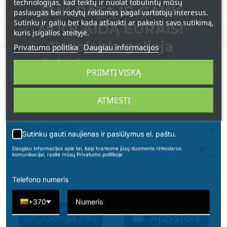
technologijas, kad teiktų ir nuolat tobulintų mūsų
SUK RATĄ IR GAUK
paslaugas bei rodytų reklamas pagal vartotojų interesus.
Sutinku ir galiu bet kada atšaukti ar pakeisti savo sutikimą,
NUOLAIDĄ EURAIS!
kuris įsigalios ateityje.
*Nuolaida galioja
Privatumo politika
Daugiau informacijos
apsipirkimams nuo 49 € !
PRIIMTI VISKĄ

BURKALIFA
ATMESTI

INFORMACIJA

MANO PASKYRA
Sutinku gauti naujienas ir pasiūlymus el. paštu.
Daugiau informacijos apie tai, kaip tvarkome jūsų duomenis rinkodaros

BENDRAUKIME
komunikacijai, rasite mūsų Privatumo politikoje
Telefono numeris
+370