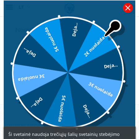

Deja...
5€ nuolaida
Norėdami įsigyti dovanų čekį privalote
2€ nuolaida
prisijungti prie savo paskyros, o jei
neturite, privalote užsiregistruoti.
Deja...
Užtruksite tik kelias minutes.
Deja...
3€ nuolaida
PRISIJUNGTI
3€ nuolaida
5€ nuolaida
Deja...
Deja...
NAUJIENLAIŠKIO PRENUMERATA
Ši svetainė naudoja trečiųjų šalių svetainių stebėjimo