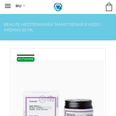

BEAUTE MEDITERRANEA SMART REPAIR 8 VEIDO
KREMAS 50 ML
ИСПАНИЯ