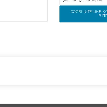
СООБЩИТЕ МНЕ, К
В П