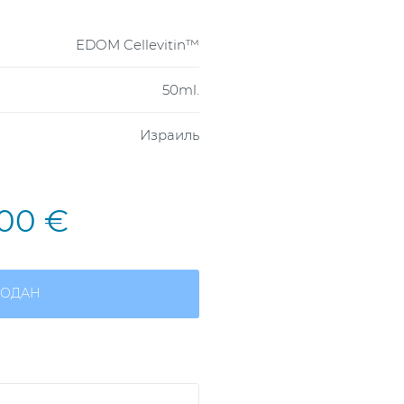
EDOM Cellevitin™
50ml.
Израиль
,00 €
ОДАН