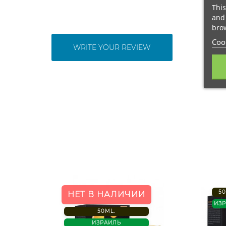
This
and 
brow
Cook
WRITE YOUR REVIEW
50
НЕТ В НАЛИЧИИ
ИЗ
50ML.
ИЗРАИЛЬ