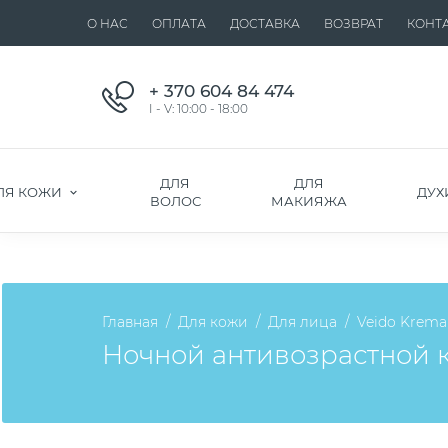
О НАС
ОПЛАТА
ДОСТАВКА
ВОЗВРАТ
КОНТ
+ 370 604 84 474
I - V: 10:00 - 18:00
ДЛЯ
ДЛЯ
ЛЯ КОЖИ
ДУХ
ВОЛОС
МАКИЯЖА
Главная
Для кожи
Для лица
Veido Krema
Ночной антивозрастной к