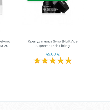
efying
Крем для лица Syrio B-Lift Age
Кре
и, 50
Supreme Rich Lifting
коллаген
49,00 €