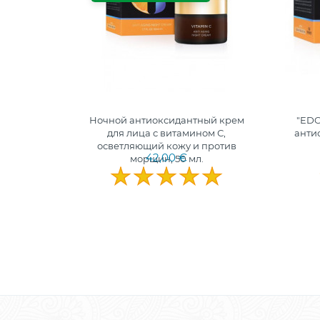
F30 AGE
Ночной антиоксидантный крем
"EDO
50 мл.
для лица с витамином С,
анти
осветляющий кожу и против
42,00 €
морщин, 50 мл.