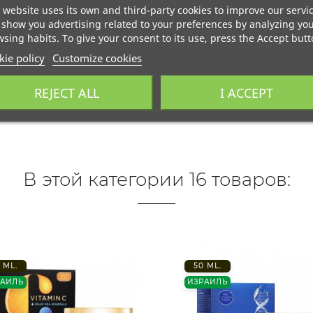
 website uses its own and third-party cookies to improve our servi
show you advertising related to your preferences by analyzing yo
sing habits. To give your consent to its use, press the Accept butt
ie policy
Customize cookies
REJECT ALL
I ACCEPT
В этой категории 16 товаров:
 ML.
50 ML.
РАИЛЬ
ИЗРАИЛЬ