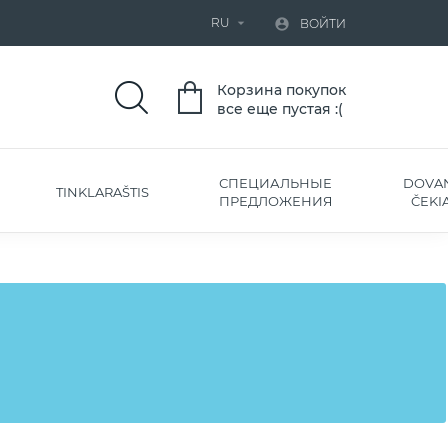
RU


ВОЙТИ
Корзина покупок
все еще пустая :(
СПЕЦИАЛЬНЫЕ
DOVA
TINKLARAŠTIS
ПРЕДЛОЖЕНИЯ
ČEKIA