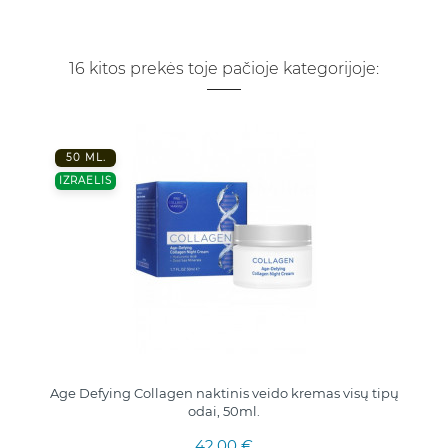
16 kitos prekės toje pačioje kategorijoje:
50 ML.
IZRAELIS
Age Defying Collagen naktinis veido kremas visų tipų
odai, 50ml.
42,00 €