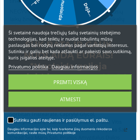
5€ nuolaida
Deja...
tinka kartu su retinoliu.
Deja...
NEGYVOS JŪROS MINERALAI – nuo seniausių
laikų žinomi visame pasaulyje dėl savo unikalių
odą gražinančių ir mineralizuojančių savybių.
Ši svetainė naudoja trečiųjų šalių svetainių stebėjimo
VITMINAS E – žinomas kaip esminis senėjimo
technologijas, kad teiktų ir nuolat tobulintų mūsų
procesą stabdantis ingredientas, veikiantis kaip
SUK RATĄ IR GAUK
paslaugas bei rodytų reklamas pagal vartotojų interesus.
stiprus antioksidantas. Be parabenų / SLS /
Sutinku ir galiu bet kada atšaukti ar pakeisti savo sutikimą,
NUOLAIDĄ EURAIS!
mineralinių
kuris įsigalios ateityje.
*Nuolaida galioja
aliejų/formaldehidų/lanolino/dirbtinių dažiklių.
Privatumo politika
Daugiau informacijos
Sudėtis (INCI): Deionized Water (Aqua), Isopropyl
apsipirkimams nuo 49 € !
PRIIMTI VISKĄ
Myristate, Glyceryl Stearate, Glycerin, Propanediol,
Stearic Acid, Cetyl Alcohol, Peg-40 Stearate,
Beeswax (Cera Alba), Phenoxyethanol, Fragrance
ATMESTI
(Parfum), Butyrospermum Parkii (Shea Butter),
Sorbitan Tristearate, Caprylyl Glycol,
Sutinku gauti naujienas ir pasiūlymus el. paštu.
Chlorphenesin, Allantoin, Triethanolamine, Vitis
Vinifera (Grape) Seed Oil, Disodium EDTA, Sea Salt
Daugiau informacijos apie tai, kaip tvarkome jūsų duomenis rinkodaros
komunikacijai, rasite mūsų Privatumo politikoje
(Dead Sea Maris Sal), Prunus Amygdalus Dulcis