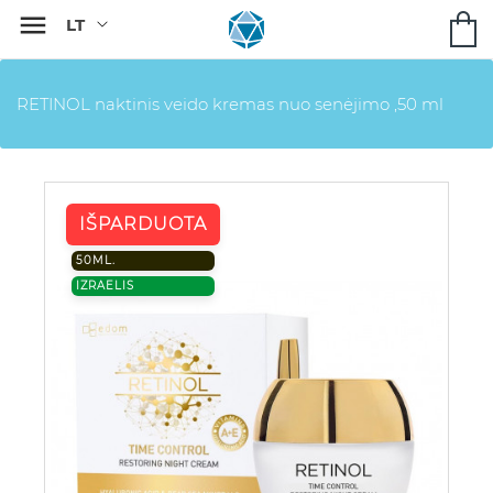

RETINOL naktinis veido kremas nuo senėjimo ,50 ml
IŠPARDUOTA
50ML.
IZRAELIS