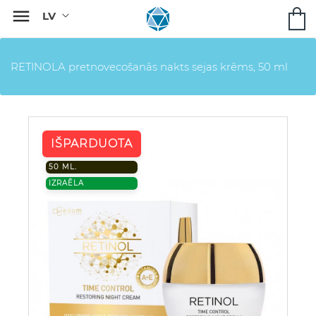

RETINOLA pretnovecošanās nakts sejas krēms, 50 ml
IŠPARDUOTA
50 ML.
IZRAĒLA