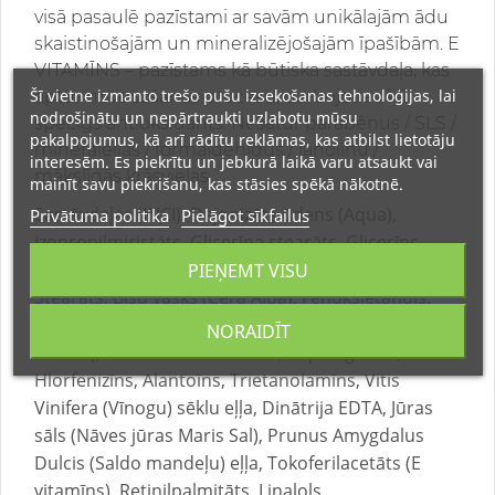
visā pasaulē pazīstami ar savām unikālajām ādu
skaistinošajām un mineralizējošajām īpašībām. E
VITAMĪNS – pazīstams kā būtiska sastāvdaļa, kas
Šī vietne izmanto trešo pušu izsekošanas tehnoloģijas, lai
aptur novecošanās procesu, darbojoties kā
nodrošinātu un nepārtraukti uzlabotu mūsu
spēcīgs antioksidants. Nesatur parabēnus / SLS /
pakalpojumus, kā arī rādītu reklāmas, kas atbilst lietotāju
minerāleļļas / formaldehīdus / lanolīnu /
interesēm. Es piekrītu un jebkurā laikā varu atsaukt vai
mākslīgās krāsvielas.
mainīt savu piekrišanu, kas stāsies spēkā nākotnē.
Sastāvdaļas (INCI): Dejonizēts ūdens (Aqua),
Privātuma politika
Pielāgot sīkfailus
Izopropilmiristāts, Glicerīna stearāts, Glicerīns,
Propāndiols, Stearīnskābe, Cetilspirts, Peg-40
PIEŅEMT VISU
Stearāts, Bišu vasks (Cera Alba), Fenoksietanols,
Smaržviela (Parfum), Butyrospermum Parkii (Šī
NORAIDĪT
sviests), Sorbitāna tristearāts, Kaprililglikols,
Hlorfenizīns, Alantoīns, Trietanolamīns, Vitis
Vinifera (Vīnogu) sēklu eļļa, Dinātrija EDTA, Jūras
sāls (Nāves jūras Maris Sal), Prunus Amygdalus
Dulcis (Saldo mandeļu) eļļa, Tokoferilacetāts (E
vitamīns), Retinilpalmitāts, Linalols,