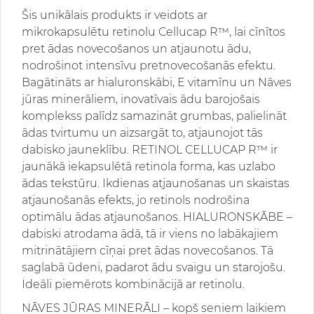
Šis unikālais produkts ir veidots ar
mikrokapsulētu retinolu Cellucap R™, lai cīnītos
pret ādas novecošanos un atjaunotu ādu,
nodrošinot intensīvu pretnovecošanās efektu.
Bagātināts ar hialuronskābi, E vitamīnu un Nāves
jūras minerāliem, inovatīvais ādu barojošais
komplekss palīdz samazināt grumbas, palielināt
ādas tvirtumu un aizsargāt to, atjaunojot tās
dabisko jauneklību. RETINOL CELLUCAP R™ ir
jaunākā iekapsulētā retinola forma, kas uzlabo
ādas tekstūru. Ikdienas atjaunošanas un skaistas
atjaunošanās efekts, jo retinols nodrošina
optimālu ādas atjaunošanos. HIALURONSKĀBE –
dabiski atrodama ādā, tā ir viens no labākajiem
mitrinātājiem cīņai pret ādas novecošanos. Tā
saglabā ūdeni, padarot ādu svaigu un starojošu.
Ideāli piemērots kombinācijā ar retinolu.
NĀVES JŪRAS MINERĀLI – kopš seniem laikiem