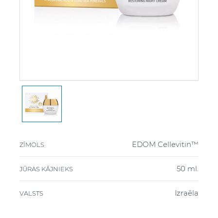
EDOM Cellevitin™
ZĪMOLS
50 ml.
JŪRAS KĀJNIEKS
Izraēla
VALSTS