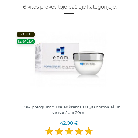
16 kitos prekės toje pačioje kategorijoje:
50 ML.
IZRAĒLA
EDOM pretgrumbu sejas krēms ar Q10 normālai un
sausai ādai 50ml.
42,00 €