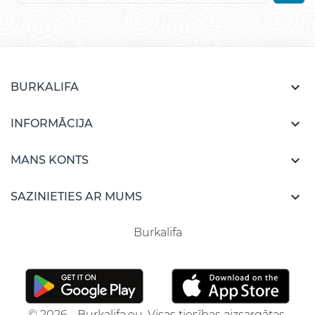

BURKALIFA

INFORMĀCIJA

MANS KONTS

SAZINIETIES AR MUMS
Burkalifa
© 2026 - Burkalifa.eu. Visas tiesības aizsargātas.