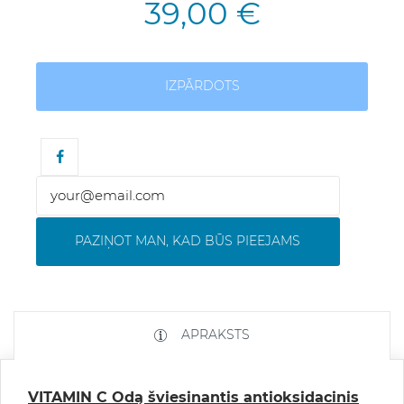
39,00 €
IZPĀRDOTS
PAZIŅOT MAN, KAD BŪS PIEEJAMS
APRAKSTS
VITAMIN C Odą šviesinantis antioksidacinis