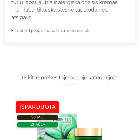
turiu labai jautria ir alergiska oda.sis kremas
man labai tiko, skaistesne tapo oda net,
atsigavo
1 out of 1 people found this review useful.
16 kitos prekės toje pačioje kategorijoje:
IŠPARDUOTA
50 ML.
IZRAĒLA