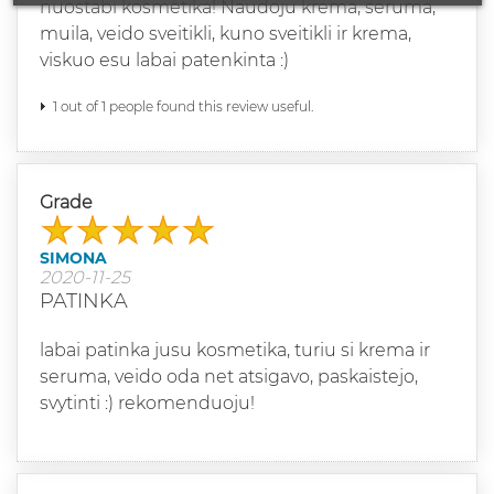
nuostabi kosmetika! Naudoju krema, seruma,
muila, veido sveitikli, kuno sveitikli ir krema,
viskuo esu labai patenkinta :)
1 out of 1 people found this review useful.
Grade
SIMONA
2020-11-25
PATINKA
labai patinka jusu kosmetika, turiu si krema ir
seruma, veido oda net atsigavo, paskaistejo,
svytinti :) rekomenduoju!