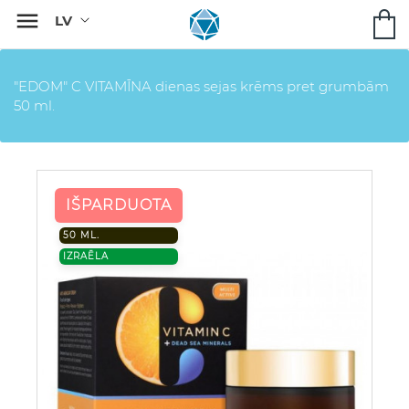

"EDOM" C VITAMĪNA dienas sejas krēms pret grumbām
50 ml.
IŠPARDUOTA
50 ML.
IZRAĒLA