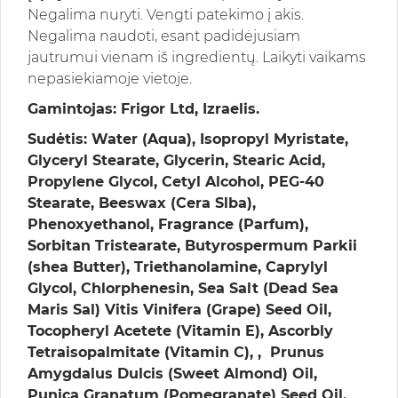
Negalima nuryti. Vengti patekimo į akis.
Negalima naudoti, esant padidėjusiam
jautrumui vienam iš ingredientų. Laikyti vaikams
nepasiekiamoje vietoje.
Gamintojas: Frigor Ltd, Izraelis.
Sudėtis: Water (Aqua), Isopropyl Myristate,
Glyceryl Stearate, Glycerin, Stearic Acid,
Propylene Glycol, Cetyl Alcohol, PEG-40
Stearate, Beeswax (Cera Slba),
Phenoxyethanol, Fragrance (Parfum),
Sorbitan Tristearate, Butyrospermum Parkii
(shea Butter), Triethanolamine, Caprylyl
Glycol, Chlorphenesin, Sea Salt (Dead Sea
Maris Sal) Vitis Vinifera (Grape) Seed Oil,
Tocopheryl Acetete (Vitamin E), Ascorbly
Tetraisopalmitate (Vitamin C), , Prunus
Amygdalus Dulcis (Sweet Almond) Oil,
Punica Granatum (Pomegranate) Seed Oil,