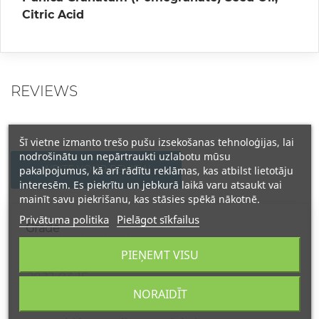
Citric Acid
REVIEWS
Šī vietne izmanto trešo pušu izsekošanas tehnoloģijas, lai
nodrošinātu un nepārtraukti uzlabotu mūsu
WRITE YOUR REVIEW
pakalpojumus, kā arī rādītu reklāmas, kas atbilst lietotāju
interesēm. Es piekrītu un jebkurā laikā varu atsaukt vai
mainīt savu piekrišanu, kas stāsies spēkā nākotnē.
Privātuma politika
Pielāgot sīkfailus
Grade
PIEŅEMT VISU
JURGITA
2022-03-15
TIK GERIAUSI ATSILIEPIMAI
NORAIDĪT