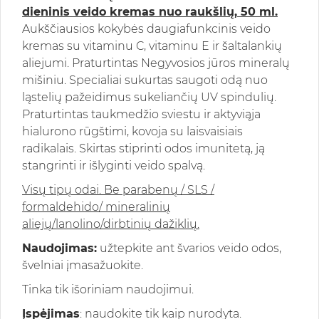
dieninis veido kremas nuo raukšlių, 50 ml.
Aukščiausios kokybės daugiafunkcinis veido
kremas su vitaminu C, vitaminu E ir šaltalankių
aliejumi. Praturtintas Negyvosios jūros mineralų
mišiniu. Specialiai sukurtas saugoti odą nuo
ląstelių pažeidimus sukeliančių UV spindulių.
Praturtintas taukmedžio sviestu ir aktyviąja
hialurono rūgštimi, kovoja su laisvaisiais
radikalais. Skirtas stiprinti odos imunitetą, ją
stangrinti ir išlyginti veido spalvą.
Visų tipų odai. Be parabenų / SLS /
formaldehido/ mineralinių
aliejų/lanolino/dirbtinių dažiklių.
Naudojimas:
užtepkite ant švarios veido odos,
švelniai įmasažuokite.
Tinka tik išoriniam naudojimui.
Įspėjimas
: naudokite tik kaip nurodyta.