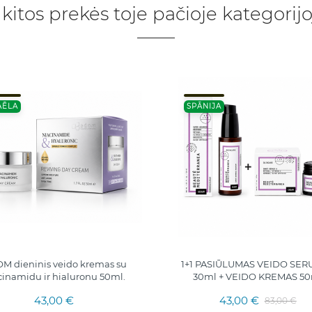
 kitos prekės toje pačioje kategorijo
AĒLA
SPĀNIJA
M dieninis veido kremas su
1+1 PASIŪLUMAS VEIDO SE
cinamidu ir hialuronu 50ml.
30ml + VEIDO KREMAS 5
43,00 €
43,00 €
83,00 €