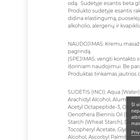
odą. Sudėtyje esantis beta gl
Produkto sudėtyje esantis rak
didina elastingumą, puoselėja 
alkoholio, alergenų ir kvapikli
NAUDOJIMAS: Kremu masažuoti š
pagrindą.
ĮSPĖJIMAS: vengti kontakto su
išoriniam naudojimui. Be parab
Produktas tinkamas jautrios o
SUDĖTIS (INCI): Aqua (Water),
Arachidyl Alcohol, Aluminum S
Šī v
Acetyl Octapeptide-3, Oligo
nepā
Oenothera Biennis Oil (Eveni
atbi
Starch (Wheat Starch), Dicap
main
Tocopheryl Acetate, Glycine S
Priv
Alcohol, Ascorbyl Palmitate,