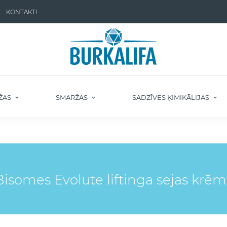
KONTAKTI
ŽAS
SMARŽAS
SADZĪVES ĶIMIKĀLIJAS
isomes Evolute liftinga sejas krēm