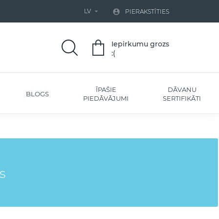
LV


PIERAKSTĪTIES
Iepirkumu grozs
:(
ĪPAŠIE
DĀVANU
BLOGS
PIEDĀVĀJUMI
SERTIFIKĀTI
s