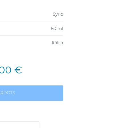
Syrio
50 ml
Itālija
,00 €
ĀRDOTS