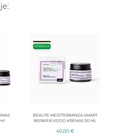
je:
IŠP
SPĀNIJA
RUMAS
BEAUTE MEDITERRANEA SMART
Syrio B-
0ml
REPAIR 8 VEIDO KREMAS 50 ML
40,00 €