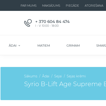
PAR MUMS
MAKSĀJUMS
PIEGĀDE
ATGRIEŠANA
+ 370 604 84 474
I - V: 10:00 - 18:00
ĀDAI
MATIEM
GRIMAM
SMAR
Sākums
Ādai
Sejai
Sejas krēmi
Syrio B-Lift Age Supreme B