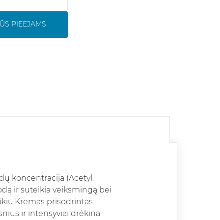
ŪS PIEEJAMS
idų koncentracija (Acetyl
dą ir suteikia veiksmingą bei
eikiu.Kremas prisodrintas
snius ir intensyviai drėkina