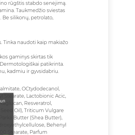
tino rūgštis stabdo senėjimą.
 ramina. Taukmedžio sviestas
 Be silikonų, petrolato,
s. Tinka naudoti kaip makiažo
kos gaminys skirtas tik
 Dermotologiškai patikrinta.
nu, kadmiu ir gyvsidabriu.
 Palmitate, OCtydodecanol,
l Stearate, Lactobionic Acic,
 un
aglucan, Resveratrol,
Seed Oil), Triticum Vulgare
rkii Butter (Shea Butter),
ydroxyethylcellulose, Behenyl
100 Stearate, Parfum