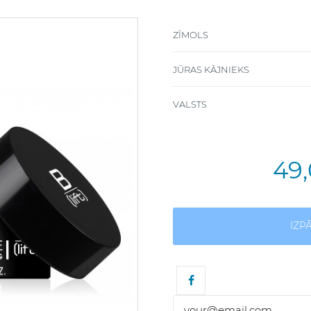
ZĪMOLS
JŪRAS KĀJNIEKS
VALSTS
49
IZP