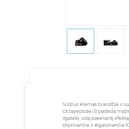
Sodrus kremas brandžiai ir sug
Octapeptide-3) padeda mažinti
ilgalaikį odą pakeliantį efek
stiprinančia ir atgaivinančia 