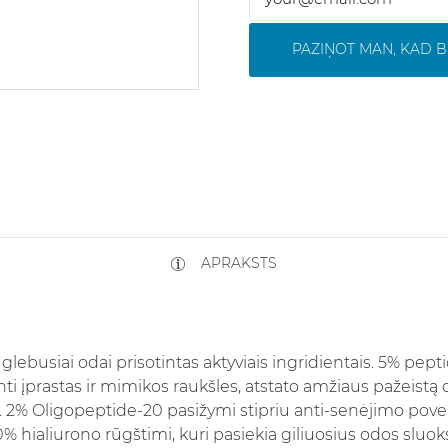
PAZIŅOT MAN, KAD B
APRAKSTS
lebusiai odai prisotintas aktyviais ingridientais. 5% pept
 įprastas ir mimikos raukšles, atstato amžiaus pažeistą o
tą. 2% Oligopeptide-20 pasižymi stipriu anti-senėjimo pov
10% hialiurono rūgštimi, kuri pasiekia giliuosius odos sluok