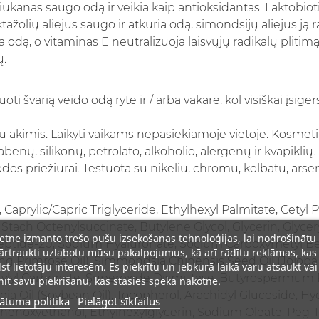
iukanas saugo odą ir veikia kaip antioksidantas. Laktobio
tažolių aliejus saugo ir atkuria odą, simondsijų aliejus ją
odą, o vitaminas E neutralizuoja laisvųjų radikalų plitimą.
ų.
varią veido odą ryte ir / arba vakare, kol visiškai įsiger
 akimis. Laikyti vaikams nepasiekiamoje vietoje. Kosmeti
enų, silikonų, petrolato, alkoholio, alergenų ir kvapiklių.
dos priežiūrai. Testuota su nikeliu, chromu, kolbatu, arse
 Caprylic/Capric Triglyceride, Ethylhexyl Palmitate, Cetyl
tach Octenylsuccinate, Butylene Glycol, Glycerin, Glycery
ietne izmanto trešo pušu izsekošanas tehnoloģijas, lai nodrošinātu
peptide-20, Sodium Hyaluronate, Socium Carboxymetyl Bet
rtraukti uzlabotu mūsu pakalpojumus, kā arī rādītu reklāmas, kas
ng Primrose Oil), Simmondsia Chinensis Seed Oil (Jojoba 
lst lietotāju interesēm. Es piekrītu un jebkurā laikā varu atsaukt vai
rylyl Carbonate, Superoxide Dismutase, Butyrospermum Pa
īt savu piekrišanu, kas stāsies spēkā nākotnē.
oja Oil (Soybean Oil), Tocopherol, Arachidyl Glucoside, H
ātuma politika
Pielāgot sīkfailus
 Phenoxyethanol, Ethylhexylglycerin, Sodium Oleate, Peg-