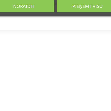
e, Tetrasodium Edta, Lecithin, Hydrogenated Lecithin, Cit
NORAIDĪT
PIEŅEMT VISU