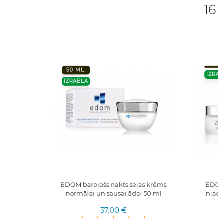
16
50 ML.
IZR
IZRAĒLA
nas acu
EDOM barojošs nakts sejas krēms
EDO
, 30 ml.
normālai un sausai ādai 50 ml
nia
37,00 €