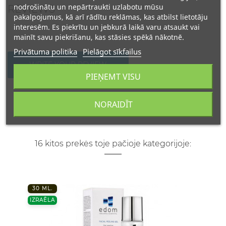
nodrošinātu un nepārtraukti uzlabotu mūsu
REVIEWS
pakalpojumus, kā arī rādītu reklāmas, kas atbilst lietotāju
interesēm. Es piekrītu un jebkurā laikā varu atsaukt vai
mainīt savu piekrišanu, kas stāsies spēkā nākotnē.
Privātuma politika
Pielāgot sīkfailus
WRITE YOUR REVIEW
PIEŅEMT VISU
NORAIDĪT
16 kitos prekės toje pačioje kategorijoje:
30 ML.
IZRAĒLA