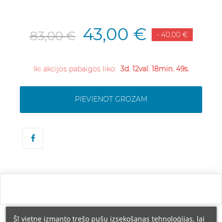
43,00 €
83,00 €
- 40,00 €
Iki akcijos pabaigos liko:
3d. 12val. 18min. 49s.
PIEVIENOT GROZAM
Šī vietne izmanto trešo pušu izsekošanas tehnoloģijas, lai