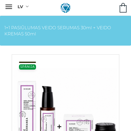

1+1 PASIŪLUMAS VEIDO SERUMAS 30ml + VEIDO
KREMAS 50ml
SPĀNIJA