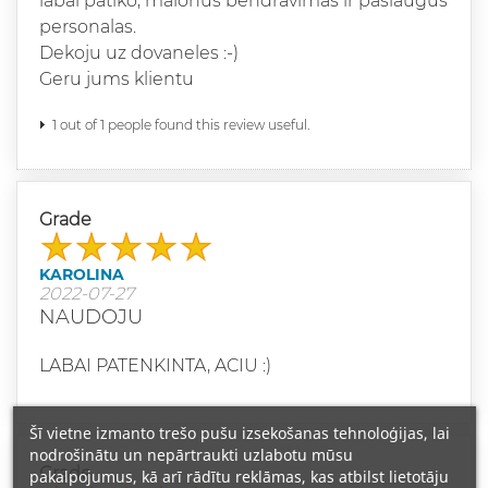
labai patiko, malonus bendravimas ir paslaugus
personalas.
Dekoju uz dovaneles :-)
Geru jums klientu
1 out of 1 people found this review useful.
Grade
KAROLINA
2022-07-27
NAUDOJU
LABAI PATENKINTA, ACIU :)
Šī vietne izmanto trešo pušu izsekošanas tehnoloģijas, lai
nodrošinātu un nepārtraukti uzlabotu mūsu
Grade
pakalpojumus, kā arī rādītu reklāmas, kas atbilst lietotāju