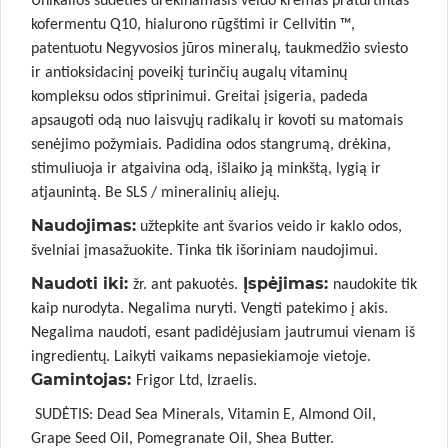
Unikalios sudėties drėkinamasis veido kremas praturtintas
kofermentu Q10, hialurono rūgštimi ir Cellvitin ™,
patentuotu Negyvosios jūros mineralų, taukmedžio sviesto
ir antioksidacinį poveikį turinčių augalų vitaminų
kompleksu odos stiprinimui. Greitai įsigeria, padeda
apsaugoti odą nuo laisvųjų radikalų ir kovoti su matomais
senėjimo požymiais. Padidina odos stangrumą, drėkina,
stimuliuoja ir atgaivina odą, išlaiko ją minkštą, lygią ir
atjaunintą. Be SLS / mineralinių aliejų.
Naudojimas:
užtepkite ant švarios veido ir kaklo odos,
švelniai įmasažuokite. Tinka tik išoriniam naudojimui.
Naudoti iki:
Įspėjimas:
žr. ant pakuotės.
naudokite tik
kaip nurodyta. Negalima nuryti. Vengti patekimo į akis.
Negalima naudoti, esant padidėjusiam jautrumui vienam iš
ingredientų. Laikyti vaikams nepasiekiamoje vietoje.
Gamintojas:
Frigor Ltd, Izraelis.
SUDĖTIS: Dead Sea Minerals, Vitamin E, Almond Oil,
Grape Seed Oil, Pomegranate Oil, Shea Butter.