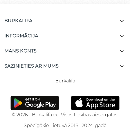

BURKALIFA

INFORMĀCIJA

MANS KONTS

SAZINIETIES AR MUMS
Burkalifa
© 2026 - Burkalifa.eu. Visas tiesības aizsargātas.
Spēcīgākie Lietuvā 2018.–2024. gadā