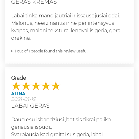
GERAS KREMAS
Labai tinka mano jautriai ir issausejusiai odai.
Malonus, neerzinantis ir ne per intensyvus
kvapas, maloni tekstura, lengvai isigeria, gerai
drekina.
1 out of 1 people found this review useful.
Grade
ALINA
2021-01-19
LABAI GERAS
Daug esu isbandziusi ,bet sis tikrai paliko
geriausia ispudi.,
Svarbiausia kad greitai susigeria, labai