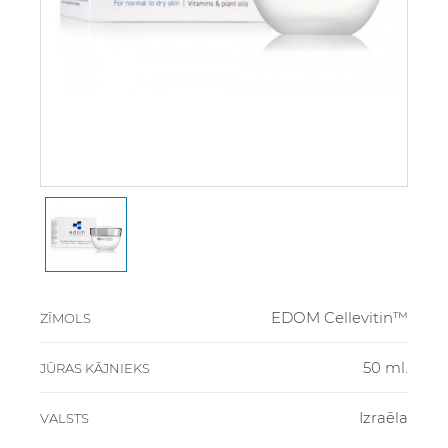
EDOM Cellevitin™
ZĪMOLS
50 ml.
JŪRAS KĀJNIEKS
Izraēla
VALSTS