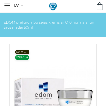

EDOM pretgrumbu sejas krēms ar Q10 normālai un
sausai ādai 50ml.
50 ML.
IZRAĒLA