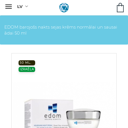

EDOM barojošs nakts sejas krēms normālai un sausai
ādai 50 ml
50 ML.
IZRAĒLA