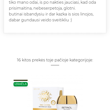
tiko mano odai, is po nakties jauciasi, kad oda
prisimaitina, nebeserpetoja, glotni.
butinai isbandysiu ir dar kazka is sios linojos,
dabar gundausi veido sveitikliu :)
16 kitos prekės toje pačioje kategorijoje:
IZRAĒLA