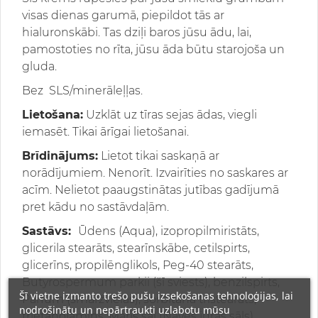
visas dienas garumā, piepildot tās ar
hialuronskābi. Tas dziļi baros jūsu ādu, lai,
pamostoties no rīta, jūsu āda būtu starojoša un
gluda.
Bez
SLS/minerāleļļas.
Lietošana:
Uzklāt uz tīras sejas ādas, viegli
iemasēt. Tikai ārīgai lietošanai.
Brīdinājums:
Lietot tikai saskaņā ar
norādījumiem. Nenorīt. Izvairīties no saskares ar
acīm. Nelietot paaugstinātas jutības gadījumā
pret kādu no sastāvdaļām.
Sastāvs:
Ūdens (Aqua), izopropilmiristāts,
glicerila stearāts, stearīnskābe, cetilspirts,
glicerīns, propilēnglikols, Peg-40 stearāts,
Butyrospermum parkii (šī sviests), benzilspirts,
Šī vietne izmanto trešo pušu izsekošanas tehnoloģijas, lai
Parfum (smaržvielas), sorbitāna tristearāts,
nodrošinātu un nepārtraukti uzlabotu mūsu
trietanolamīns, Maris sal (Nāves jūras sāls),