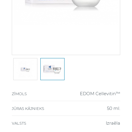
EDOM Cellevitin™
ZĪMOLS
50 ml.
JŪRAS KĀJNIEKS
Izraēla
VALSTS