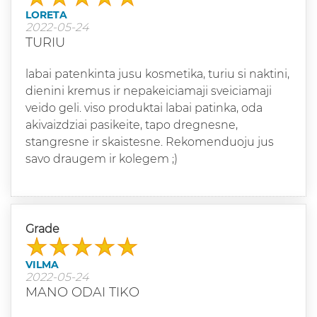
LORETA
2022-05-24
TURIU
labai patenkinta jusu kosmetika, turiu si naktini,
dienini kremus ir nepakeiciamaji sveiciamaji
veido geli. viso produktai labai patinka, oda
akivaizdziai pasikeite, tapo dregnesne,
stangresne ir skaistesne. Rekomenduoju jus
savo draugem ir kolegem ;)
Grade
VILMA
2022-05-24
MANO ODAI TIKO