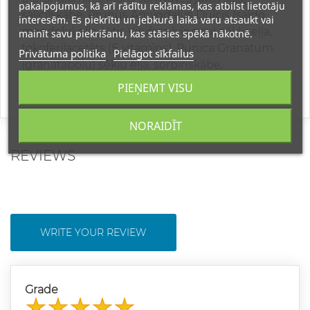
pakalpojumus, kā arī rādītu reklāmas, kas atbilst lietotāju
salicilskābe, Prunus Amygdalus Dulcis (saldo
interesēm. Es piekrītu un jebkurā laikā varu atsaukt vai
mandeļu) eļļa, Vitis Vinifera (vīnogu) sēklu eļļa,
mainīt savu piekrišanu, kas stāsies spēkā nākotnē.
tokoferilacetāts (E vitamīns), Punica Granatum
Privātuma politika
Pielāgot sīkfailus
(granātābolu) sēklu eļļa, sorbīnskābe,
citronskābe.
PIEŅEMT VISU
NORAIDĪT
REVIEWS
WRITE YOUR REVIEW
Grade