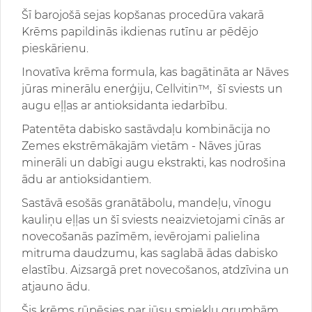
Šī barojošā sejas kopšanas procedūra vakarā
Krēms papildinās ikdienas rutīnu ar pēdējo
pieskārienu.
Inovatīva krēma formula, kas bagātināta ar Nāves
jūras minerālu enerģiju, Cellvitin™,
šī sviests un
augu eļļas ar antioksidanta iedarbību.
Patentēta dabisko sastāvdaļu kombinācija no
Zemes ekstrēmākajām vietām - Nāves jūras
minerāli un dabīgi augu ekstrakti, kas nodrošina
ādu ar antioksidantiem.
Sastāvā esošās granātābolu, mandeļu, vīnogu
kauliņu eļļas un šī sviests neaizvietojami cīnās ar
novecošanās pazīmēm, ievērojami palielina
mitruma daudzumu, kas saglabā ādas dabisko
elastību. Aizsargā pret novecošanos, atdzīvina un
atjauno ādu.
Šis krēms rūpēsies par jūsu smieklu grumbām