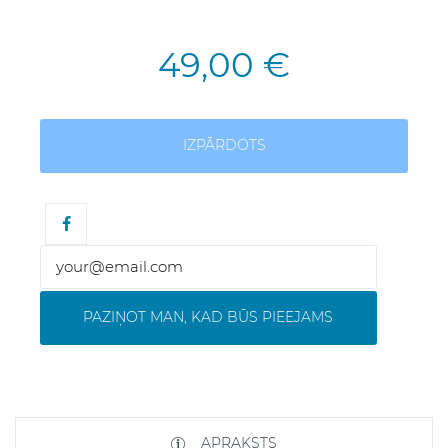
49,00 €
IZPĀRDOTS
PAZIŅOT MAN, KAD BŪS PIEEJAMS
APRAKSTS