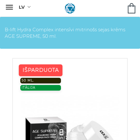

B-lift Hydra Complex intensīvi mitrinošs sejas krēms
AGE SUPREME, 50 ml.
IŠPARDUOTA
50 ML.
ITĀLIJA