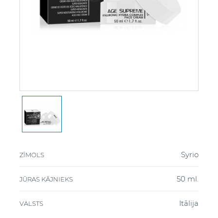
Syrio
ZĪMOLS
50 ml.
JŪRAS KĀJNIEKS
Itālija
VALSTS