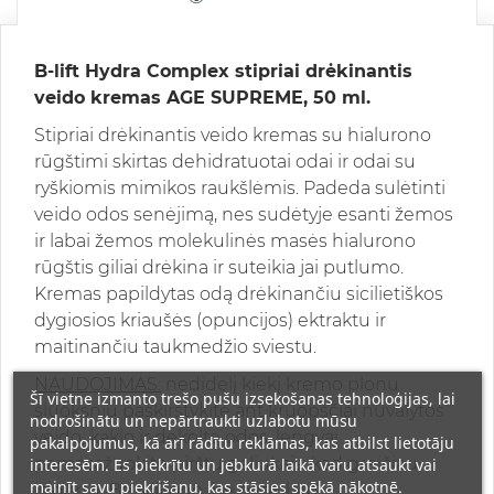
B-lift Hydra Complex stipriai drėkinantis
veido kremas AGE SUPREME, 50 ml.
Stipriai drėkinantis veido kremas su hialurono
rūgštimi skirtas dehidratuotai odai ir odai su
ryškiomis mimikos raukšlėmis. Padeda sulėtinti
veido odos senėjimą, nes sudėtyje esanti žemos
ir labai žemos molekulinės masės hialurono
rūgštis giliai drėkina ir suteikia jai putlumo.
Kremas papildytas odą drėkinančiu sicilietiškos
dygiosios kriaušės (opuncijos) ektraktu ir
maitinančiu taukmedžio sviestu.
NAUDOJIMAS:
nedidelį kiekį kremo plonu
Šī vietne izmanto trešo pušu izsekošanas tehnoloģijas, lai
sluoksniu paskirstykite ant kruopščiai nuvalytos
nodrošinātu un nepārtraukti uzlabotu mūsu
veido, kaklo ir dekolte odos, lengvai
pakalpojumus, kā arī rādītu reklāmas, kas atbilst lietotāju
pamasažuokite pirštų galiukais, kad greičiau
interesēm. Es piekrītu un jebkurā laikā varu atsaukt vai
mainīt savu piekrišanu, kas stāsies spēkā nākotnē.
įsigertų. Be silikono, be petrolato.