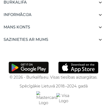

BURKALIFA

INFORMĀCIJA

MANS KONTS

SAZINIETIES AR MUMS
© 2026 - Burkalifa.eu. Visas tiesības aizsargātas.
Spēcīgākie Lietuvā 2018.–2024. gadā