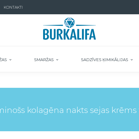
KONTAKTI
ŽAS
SMARŽAS
SADZĪVES ĶIMIKĀLIJAS
nošs kolagēna nakts sejas krēms v