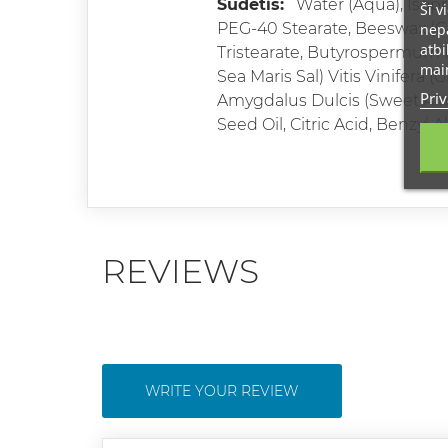
Sudėtis:
Water (Aqua), Isopro
Šī v
PEG-40 Stearate, Beeswax (Ce
nepā
atbi
Tristearate, Butyrospermum Pa
main
Sea Maris Sal) Vitis Vinifera
Priv
Amygdalus Dulcis (Sweet Alm
Seed Oil, Citric Acid, Benzy
REVIEWS
WRITE YOUR REVIEW