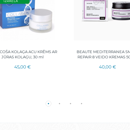
IZRAĒLA
COŠA KOLAĢA ACU KRĒMS AR
BEAUTE MEDITERRANEA S
JŪRAS KOLAĢU, 30 ml
REPAIR 8 VEIDO KREMAS 5
45,00 €
40,00 €