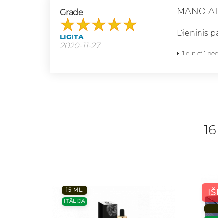
MANO A
Grade
Dieninis pa
LIGITA
2020-11-27
1 out of 1 pe
16
15 ML.
I
ITĀLIJA