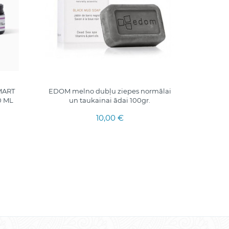
MART
EDOM melno dubļu ziepes normālai
Syrio B-
0 ML
un taukainai ādai 100gr.
10,00 €