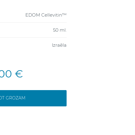
EDOM Cellevitin™
50 ml.
Izraēla
,00 €
NOT GROZAM