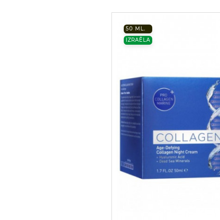
50 ML.
IZRAĒLA