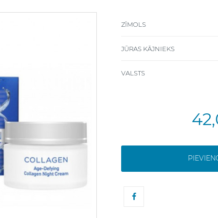
ZĪMOLS
JŪRAS KĀJNIEKS
VALSTS
42
PIEVIE