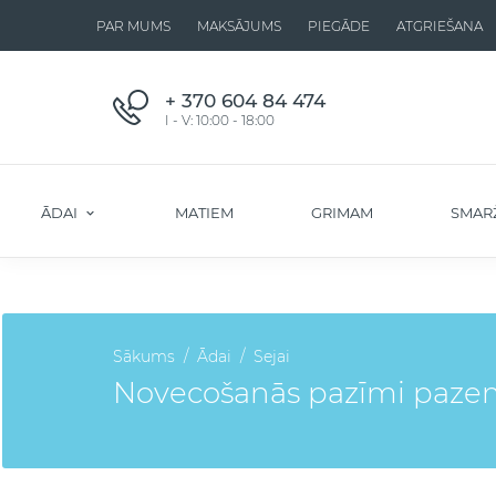
PAR MUMS
MAKSĀJUMS
PIEGĀDE
ATGRIEŠANA
+ 370 604 84 474
I - V: 10:00 - 18:00
ĀDAI
MATIEM
GRIMAM
SMAR
Sākums
Ādai
Sejai
Novecošanās pazīmi pazemi