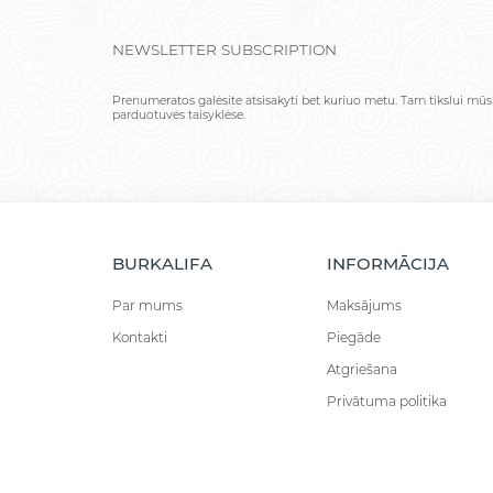
NEWSLETTER SUBSCRIPTION
Prenumeratos galėsite atsisakyti bet kuriuo metu. Tam tikslui mūs
parduotuvės taisyklėse.
BURKALIFA
INFORMĀCIJA
Par mums
Maksājums
Kontakti
Piegāde
Atgriešana
Privātuma politika