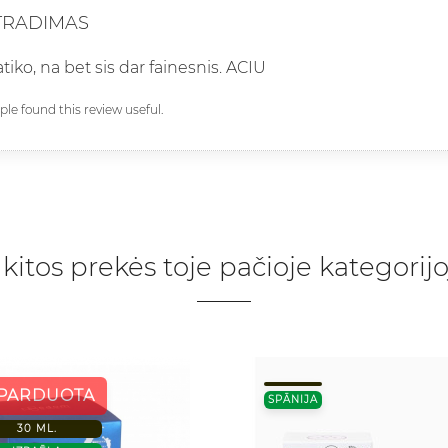
TRADIMAS
tiko, na bet sis dar fainesnis. ACIU
ople found this review useful.
 kitos prekės toje pačioje kategorijo
ŠPARDUOTA
SPĀNIJA
30 ML.