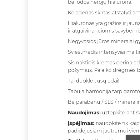
bei odos herojų hialuroną.
Kolagenas skirtas atstatyti am
Hialuronas yra gražios ir jau
ir atgaivinančiomis savybėmis
Negyvosios jūros mineralai g
Sviestmedis intensyviai maitin
Šis naktinis kremas gerina od
požymius. Palaiko drėgmės bal
Tai duoklė Jūsų odai!
Tabula harmonija tarp gamtos
Be parabenų / SLS / mineralin
Naudojimas:
užtepkite ant šv
Įspėjimas:
naudokite tik kaip
padidėjusiam jautrumui viena