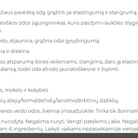
žiaus paveiktą odą, grąžinti jai elastingumą ir stangrumą.
natviškos odos sąjungininkas, kuris pasižymi raukšles išl
.
ydo, atjaunina, grąžina odai gyvybingumą.
a ir drėkina.
os atsparumą išorės veiksniams, stangrina, daro ją elasti
ansą, todėl oda atrodo jaunatviškesnė ir švytinti.
, mokslo ir kokybės.
ių aliejų/formaldehidų/lanolino/dirbtinių dažiklių.
arios veido odos, švelniai įmasažuokite. Tinka tik išorini
 nurodyta. Negalima nuryti. Vengti patekimo į akis. Nega
m iš ingredientų. Laikyti vaikams nepasiekiamoje vietoje