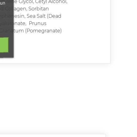
opylene Glycol, Cetyl Alcohol,
 un
d Collagen, Sorbitan
orphenesin, Sea Salt (Dead
Hyaluronate,
Prunus
ca Granatum (Pomegranate)