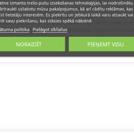
pyl Myristate, Glyceryl Stearate, Glycerin, Stearic Acid, Pr
ietne izmanto trešo pušu izsekošanas tehnoloģijas, lai nodrošinātu
ra Slba), Phenoxyethanol, Fragrance (Parfum), Hydrolyze
rtraukti uzlabotu mūsu pakalpojumus, kā arī rādītu reklāmas, kas
lst lietotāju interesēm. Es piekrītu un jebkurā laikā varu atsaukt vai
rkii (shea Butter), Triethanolamine, Caprylyl Glycol, Chl
īt savu piekrišanu, kas stāsies spēkā nākotnē.
 (Grape) Seed Oil, Tocopheryl Acetete (Vitamin E), Sodium 
ātuma politika
Pielāgot sīkfailus
ond) Oil, Butylphenyl Methylpropional, Geraniol, Puni
l Alcohol, Potassium Sorbate, Sodium Benzoate
NORAIDĪT
PIEŅEMT VISU