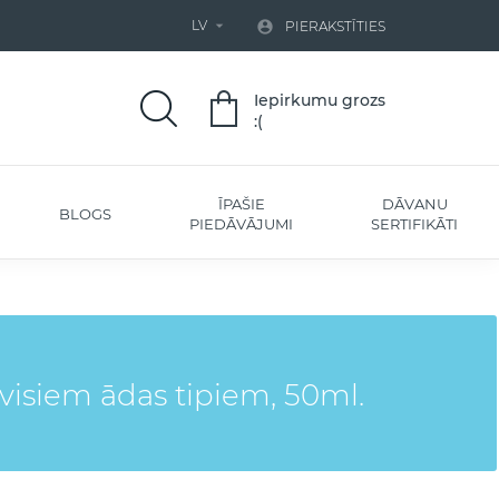
LV


PIERAKSTĪTIES
Iepirkumu grozs
:(
ĪPAŠIE
DĀVANU
BLOGS
PIEDĀVĀJUMI
SERTIFIKĀTI
isiem ādas tipiem, 50ml.