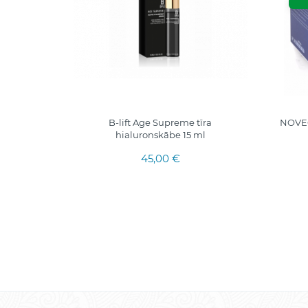
krēms ar
B-lift Age Supreme tīra
NOVE
ai 50ml.
hialuronskābe 15 ml
45,00 €