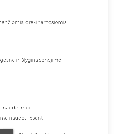
yginančiomis, drėkinamosiomis
ngesne ir išlygina senėjimo
am naudojimui.
lima naudoti, esant
.