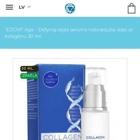

"EDOM" Age - Defying sejas serums nobriedušai ādai ar
kolagēnu 30 ml.
30 ML.
IZRAĒLA