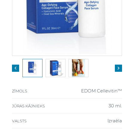


EDOM Cellevitin™
ZĪMOLS
30 ml.
JŪRAS KĀJNIEKS
Izraēla
VALSTS