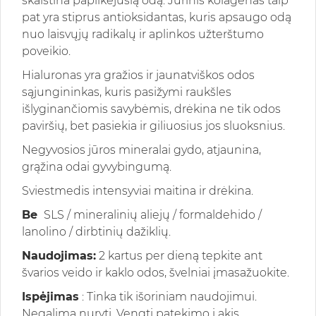
skaistina papilkėjusią odą. Jūrinis kolagenas taip
pat yra stiprus antioksidantas, kuris apsaugo odą
nuo laisvųjų radikalų ir aplinkos užterštumo
poveikio.
Hialuronas yra gražios ir jaunatviškos odos
sąjungininkas, kuris pasižymi raukšles
išlyginančiomis savybėmis, drėkina ne tik odos
paviršių, bet pasiekia ir giliuosius jos sluoksnius.
Negyvosios jūros mineralai gydo, atjaunina,
grąžina odai gyvybingumą.
Sviestmedis intensyviai maitina ir drėkina.
Be
SLS / mineralinių aliejų / formaldehido /
lanolino / dirbtinių dažiklių.
Naudojimas:
2 kartus per dieną tepkite ant
švarios veido ir kaklo odos, švelniai įmasažuokite.
Ispėjimas
: Tinka tik išoriniam naudojimui.
Negalima nuryti. Vengti patekimo į akis.