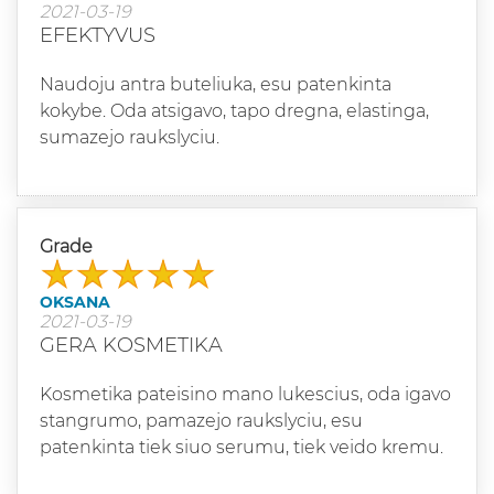
2021-03-19
EFEKTYVUS
Naudoju antra buteliuka, esu patenkinta
kokybe. Oda atsigavo, tapo dregna, elastinga,
sumazejo raukslyciu.
Grade
OKSANA
2021-03-19
GERA KOSMETIKA
Kosmetika pateisino mano lukescius, oda igavo
stangrumo, pamazejo raukslyciu, esu
patenkinta tiek siuo serumu, tiek veido kremu.