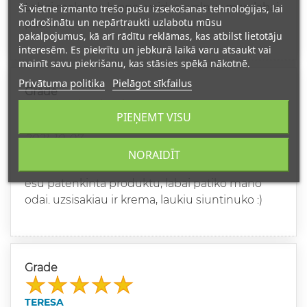
Labai malonus kvapas,veidas svelnus.man labai
Šī vietne izmanto trešo pušu izsekošanas tehnoloģijas, lai
nodrošinātu un nepārtraukti uzlabotu mūsu
patiko.
pakalpojumus, kā arī rādītu reklāmas, kas atbilst lietotāju
interesēm. Es piekrītu un jebkurā laikā varu atsaukt vai
mainīt savu piekrišanu, kas stāsies spēkā nākotnē.
Privātuma politika
Pielāgot sīkfailus
Grade
PIEŅEMT VISU
VANDA
2021-10-07
PATEISINO LUKESCIUS
NORAIDĪT
esu patenkinta produktu, labai patiko mano
odai. uzsisakiau ir krema, laukiu siuntinuko :)
Grade
TERESA