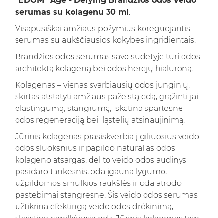
"EDOM" Age - Defying Brandžios odos veido
serumas su kolagenu 30 ml
.
Visapusiškai amžiaus požymius koreguojantis
serumas su aukščiausios kokybės ingridientais.
Brandžios odos serumas savo sudėtyje turi odos
architektą kolageną bei odos herojų hialuroną.
Kolagenas – vienas svarbiausių odos junginių,
skirtas atstatyti amžiaus pažeistą odą, grąžinti jai
elastingumą, stangrumą, skatina spartesnę
odos regeneraciją bei ląstelių atsinaujinimą.
Jūrinis kolagenas prasiskverbia į giliuosius veido
odos sluoksnius ir papildo natūralias odos
kolageno atsargas, dėl to veido odos audinys
pasidaro tankesnis, oda įgauna lygumo,
užpildomos smulkios raukšlės ir oda atrodo
pastebimai stangresnė. Šis veido odos serumas
užtikrina efektingą veido odos drėkinimą,