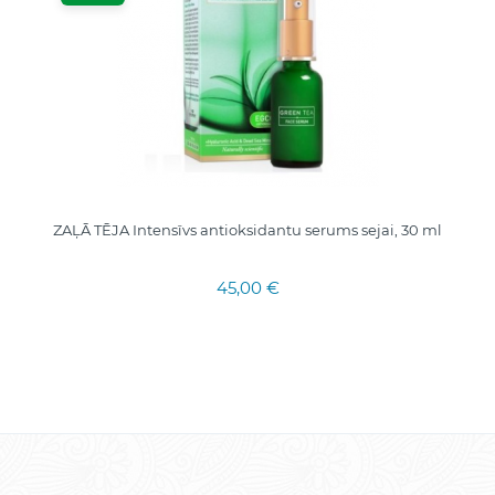
ZAĻĀ TĒJA Intensīvs antioksidantu serums sejai, 30 ml
45,00 €