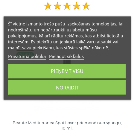
Šī vietne izmanto trešo pušu izsekošanas tehnoloģijas, lai
nodrošinātu un nepārtraukti uzlabotu mūsu
pakalpojumus, kā arī rādītu reklāmas, kas atbilst lietotāju
interesēm. Es piekrītu un jebkurā laikā varu atsaukt vai
mainīt savu piekrišanu, kas stāsies spēkā nākotnē.
SPĀNIJA
Privātuma politika
Pielāgot sīkfailus
PIEŅEMT VISU
NORAIDĪT
Beaute Mediterranea Spot Lover priemonė nuo spuogų,
10 ml.