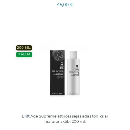
45,00 €
200 ML.
ITĀLIJA
Blift Age Supreme attīrošs sejas ādas toniks ar
hialuronskābi 200 ml.