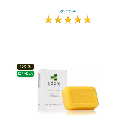
39,00 €
100 G.
IZRAĒLA