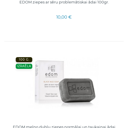
EDOM ziepes ar sēru problemātiskai ādai 100gr.
10,00 €
100 G.
IZRAĒLA
EDOM melno dubļu ziepes normālai un taukainai ādai