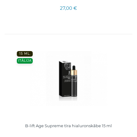
27,00 €
15 ML.
ITĀLIJA
B-lift Age Supreme tīra hialuronskābe 15 ml