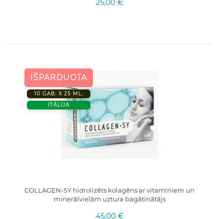
25,00 €
IŠPARDUOTA
10 GAB. X 25 ML.
ITĀLIJA
COLLAGEN-SY hidrolizēts kolagēns ar vitamīniem un
minerālvielām uztura bagātinātājs
45,00 €