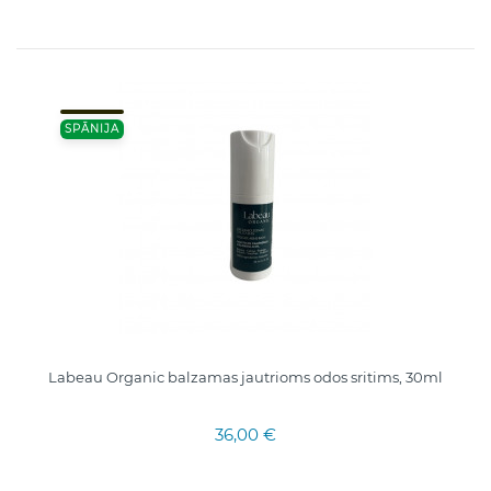
SPĀNIJA
Labeau Organic balzamas jautrioms odos sritims, 30ml
36,00 €