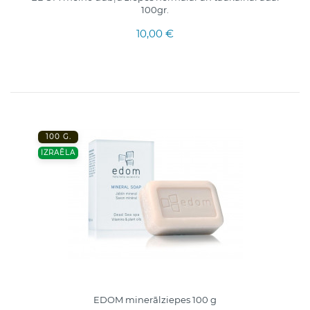
100gr.
10,00 €
100 G.
IZRAĒLA
EDOM minerālziepes 100 g