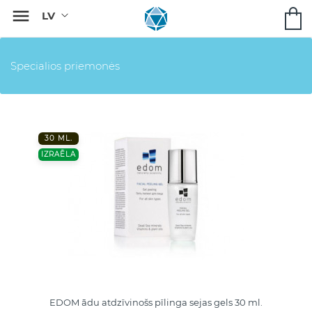

Specialios priemonės
30 ML.
IZRAĒLA
EDOM ādu atdzīvinošs pīlinga sejas gels 30 ml.