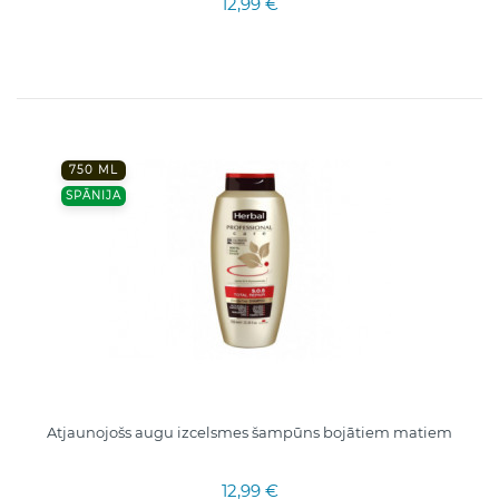
12,99 €
750 ML
SPĀNIJA
Atjaunojošs augu izcelsmes šampūns bojātiem matiem
12,99 €