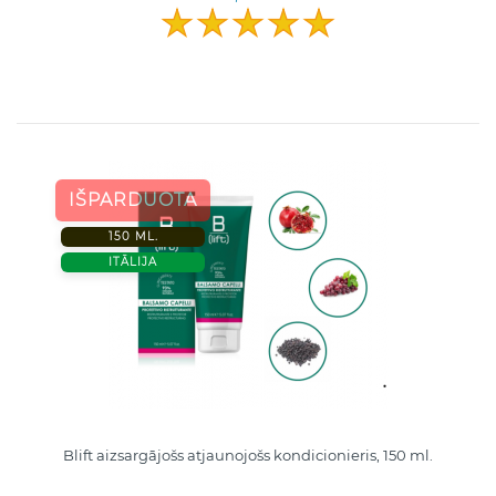
IŠPARDUOTA
150 ML.
ITĀLIJA
Blift aizsargājošs atjaunojošs kondicionieris, 150 ml.