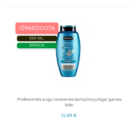
IŠPARDUOTA
500 ML.
SPĀNIJA
Profesionāls augu izcelsmes šampūns jutīgai galvas
ādai
14,99 €