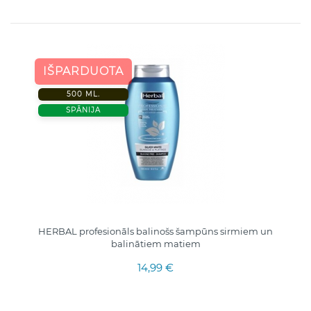
IŠPARDUOTA
500 ML.
SPĀNIJA
HERBAL profesionāls balinošs šampūns sirmiem un
balinātiem matiem
14,99 €