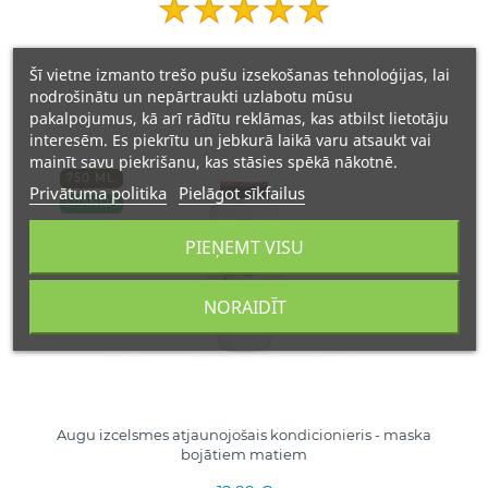
Šī vietne izmanto trešo pušu izsekošanas tehnoloģijas, lai
nodrošinātu un nepārtraukti uzlabotu mūsu
pakalpojumus, kā arī rādītu reklāmas, kas atbilst lietotāju
interesēm. Es piekrītu un jebkurā laikā varu atsaukt vai
mainīt savu piekrišanu, kas stāsies spēkā nākotnē.
750 ML.
Privātuma politika
Pielāgot sīkfailus
SPĀNIJA
PIEŅEMT VISU
NORAIDĪT
Augu izcelsmes atjaunojošais kondicionieris - maska
bojātiem matiem