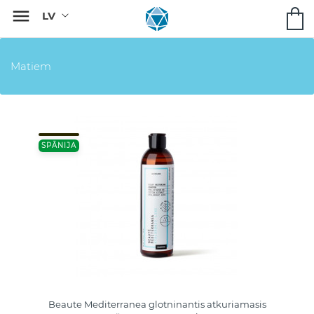

Matiem
SPĀNIJA
Beaute Mediterranea glotninantis atkuriamasis