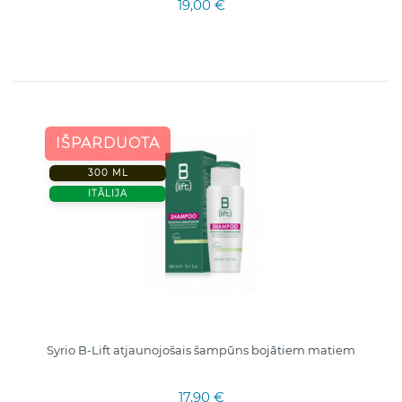
19,00 €
IŠPARDUOTA
300 ML
ITĀLIJA
Syrio B-Lift atjaunojošais šampūns bojātiem matiem
17,90 €