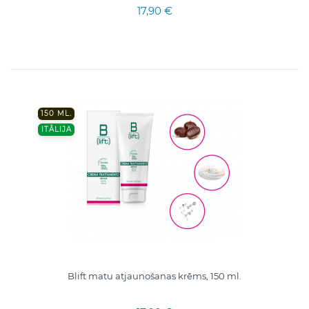
17,90 €
150 ML.
ITĀLIJA
Blift matu atjaunošanas krēms, 150 ml.