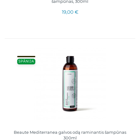
šampūnas, 300ml
19,00 €
SPĀNIJA
Beaute Mediterranea galvos odą raminantis šampūnas
300ml