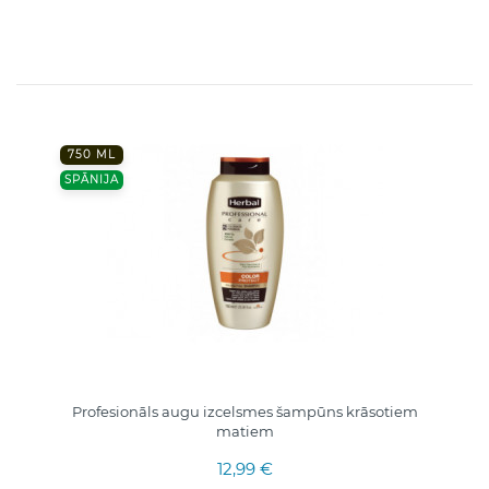
750 ML
SPĀNIJA
Profesionāls augu izcelsmes šampūns krāsotiem
matiem
12,99 €