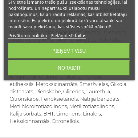
Šī vietne izmanto trešo pušu izsekošanas tehnoloģijas, lai
augļu ekstrakts, zemeņu (Fragaria ananassa)
nodrošinātu un nepārtraukti uzlabotu mūsu
augļu ekstrakts, persiku (Prunus persica) augļu
pakalpojumus, kā arī rādītu reklāmas, kas atbilst lietotāju
ekstrakts, ābolu (Pyrus malus) augļu ekstrakts,
interesēm. Es piekrītu un jebkurā laikā varu atsaukt vai
aveņu (Rubus idaeus) augļu ekstrakts,
mainīt savu piekrišanu, kas stāsies spēkā nākotnē.
acetiltirozīns, lielās sojas (Arctium majus) saknes
Privātuma politika
Pielāgot sīkfailus
ekstrakts, arginīns, biotīns, kalcija pantotenāts,
citrulīns, glikozamīna hidrohlorīds, hidrolizēts
PIEŅEMT VISU
sojas proteīns, niacinamīds, ornitīna hidrohlorīds,
PEG-12 dimetikons, polikvaternijs-11, cinka
NORAIDĪT
glikonāts, polikvaternijs-10, polikvaternijs-7,
kokamidopropilamīna oksīds, mentols,
etilheksils. Metoksicinamāts, Smaržvielas, Glikola
distearāts, Pienskābe, Glicerīns, Laureth-4,
Citronskābe, Fenoksietanols, Nātrija benzoāts,
Metilhloroizotiazolinons, Metilizotiazolinons,
Kālija sorbāts, BHT, Limonēns, Linalols,
Heksilcinnamāls, Citronellols.