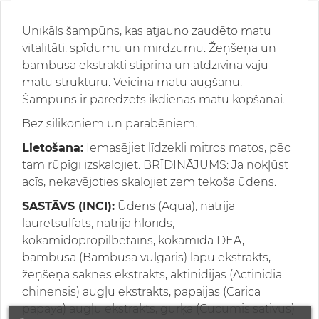
Unikāls šampūns, kas atjauno zaudēto matu
vitalitāti, spīdumu un mirdzumu. Žeņšeņa un
bambusa ekstrakti stiprina un atdzīvina vāju
matu struktūru. Veicina matu augšanu.
Šampūns ir paredzēts ikdienas matu kopšanai.
Bez silikoniem un parabēniem.
Lietošana:
Iemasējiet līdzekli mitros matos, pēc
tam rūpīgi izskalojiet. BRĪDINĀJUMS: Ja nokļūst
acīs, nekavējoties skalojiet zem tekoša ūdens.
SASTĀVS (INCI):
Ūdens (Aqua), nātrija
lauretsulfāts, nātrija hlorīds,
kokamidopropilbetaīns, kokamīda DEA,
bambusa (Bambusa vulgaris) lapu ekstrakts,
žeņšeņa saknes ekstrakts, aktinidijas (Actinidia
chinensis) augļu ekstrakts, papaijas (Carica
papaya) augļu ekstrakts, gurķa (Cucumis sativus)