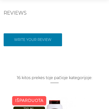
REVIEWS
WRITE YOUR REVIEW
16 kitos prekės toje pačioje kategorijoje:
IŠPARDUOTA
750 ML.