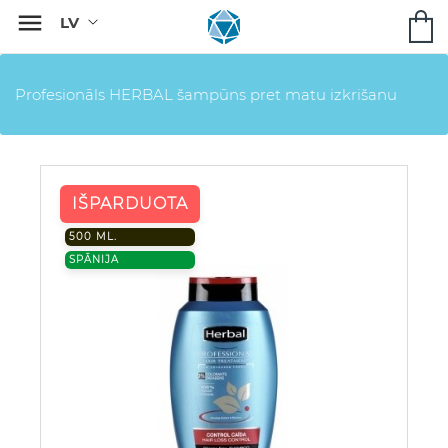

Profesionāls HERBAL šampūns pret matu izkrišanu
IŠPARDUOTA
500 ML.
SPĀNIJA