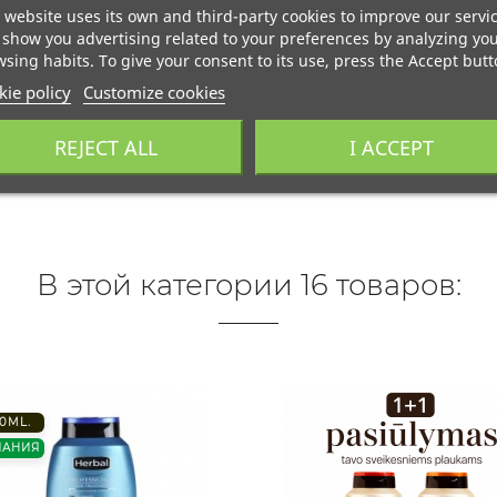
 website uses its own and third-party cookies to improve our servi
show you advertising related to your preferences by analyzing yo
sing habits. To give your consent to its use, press the Accept butt
ie policy
Customize cookies
REJECT ALL
I ACCEPT
В этой категории 16 товаров:
0ML.
ПАНИЯ