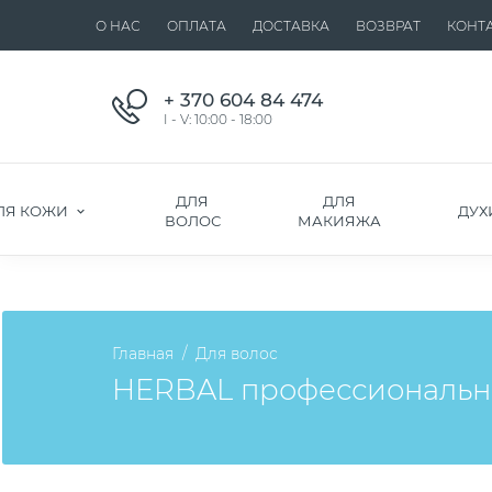
О НАС
ОПЛАТА
ДОСТАВКА
ВОЗВРАТ
КОНТ
+ 370 604 84 474
I - V: 10:00 - 18:00
ДЛЯ
ДЛЯ
ЛЯ КОЖИ
ДУХ
ВОЛОС
МАКИЯЖА
Главная
Для волос
HERBAL профессиональн