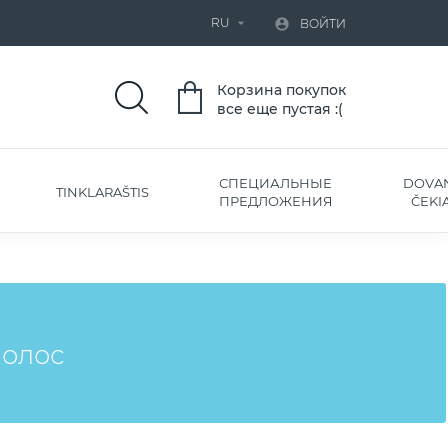
RU


ВОЙТИ
Корзина покупок
все еще пустая :(
СПЕЦИАЛЬНЫЕ
DOVA
TINKLARAŠTIS
ПРЕДЛОЖЕНИЯ
ČEKIA
волос