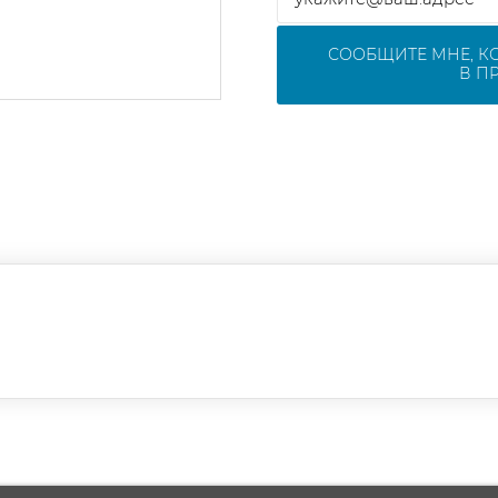
СООБЩИТЕ МНЕ, К
В П