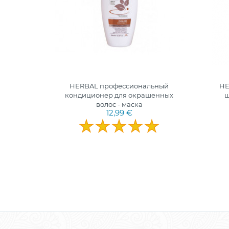
ампунь
HERBAL профессиональный
HE
жденных
кондиционер для окрашенных
ш
волос - маска
12,99 €