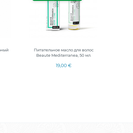
ьный
Питательное масло для волос
HERB
я
Beaute Mediterranea, 50 мл.
отбелив
и
19,00 €