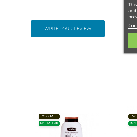
This
and 
brow
Cook
WRITE YOUR REVIEW
750 ML.
50
ИСПАНИЯ
ИС