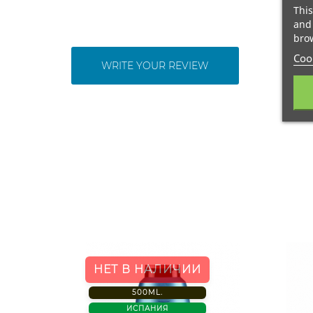
This
and 
brow
Cook
WRITE YOUR REVIEW
НЕТ В НАЛИЧИИ
500ML.
ИСПАНИЯ