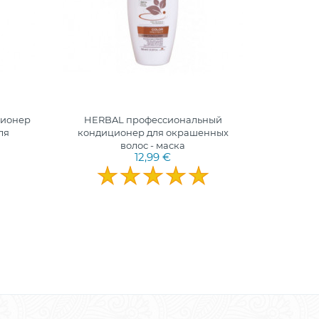
ционер
HERBAL профессиональный
HERB
ля
кондиционер для окрашенных
отбелив
волос - маска
и
12,99 €