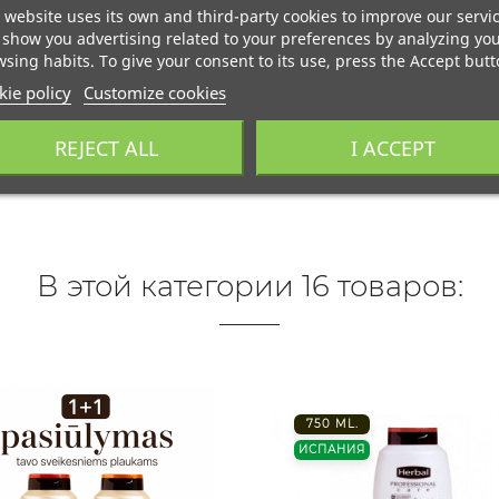
 website uses its own and third-party cookies to improve our servi
show you advertising related to your preferences by analyzing yo
sing habits. To give your consent to its use, press the Accept butt
ie policy
Customize cookies
REJECT ALL
I ACCEPT
В этой категории 16 товаров:
750 ML.
ИСПАНИЯ