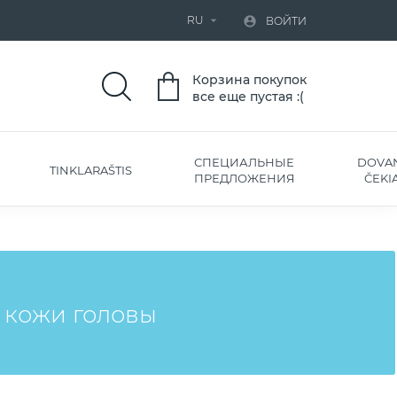
RU


ВОЙТИ
Корзина покупок
все еще пустая :(
СПЕЦИАЛЬНЫЕ
DOVA
TINKLARAŠTIS
ПРЕДЛОЖЕНИЯ
ČEKIA
 кожи головы