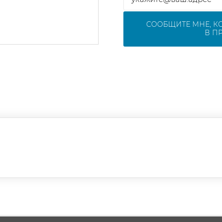
СООБЩИТЕ МНЕ, К
В П