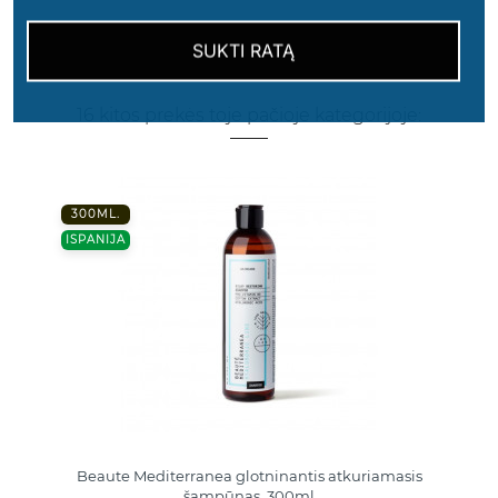
SUKTI RATĄ
16 kitos prekės toje pačioje kategorijoje:
300ML.
ISPANIJA
Beaute Mediterranea glotninantis atkuriamasis
šampūnas, 300ml