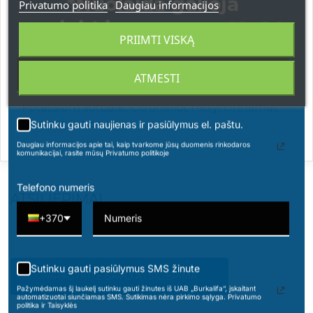
*Nuolaida galioja
Privatumo politika
Daugiau informacijos
Sodium chloride, Avena sativa (Oat) kernel
apsipirkimams nuo 49 € !
extract, Disodium lauryl sulfosuccinate,
PRIIMTI VISKĄ
Polyquaternium-6, Glycerin, Polyquaternium-7,
Parfum, Lactic acid, Tetrasodium EDTA, Citric
acid, Methylchloroisothiazolinone, Sodium
ATMESTI
benzoate, Benzoic acid, Methylisothiazolinone,
Potassium sorbate, Citronellol, Hexyl cinnamal,
Linalool, Limonene.
Sutinku gauti naujienas ir pasiūlymus el. paštu.
Daugiau informacijos apie tai, kaip tvarkome jūsų duomenis rinkodaros
komunikacijai, rasite mūsų Privatumo politikoje
Telefono numeris
ATSILIEPIMAI
+370
Sutinku gauti pasiūlymus SMS žinute
PARAŠYKITE SAVO ATSILIEPIMĄ
Pažymėdamas šį laukelį sutinku gauti žinutes iš UAB „Burkalifa“, įskaitant
automatizuotai siunčiamas SMS. Sutikimas nėra pirkimo sąlyga. Privatumo
politika ir Taisyklės