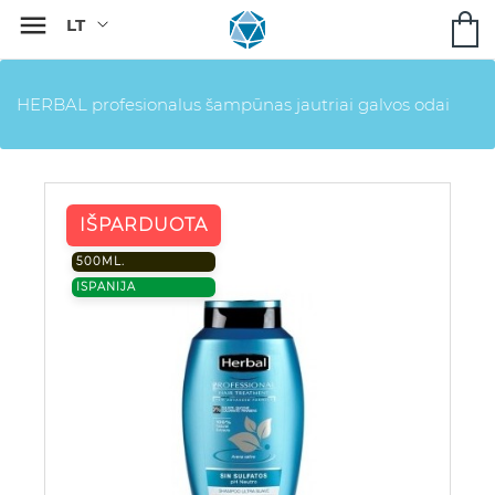

HERBAL profesionalus šampūnas jautriai galvos odai
IŠPARDUOTA
500ML.
ISPANIJA