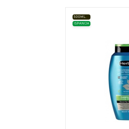
500ML.
ISPANIJA