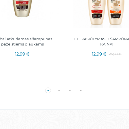
bal Atkuriamasis šampūnas
1 + 1 PASIŪLYMAS! 2 ŠAMPŪNA
pažeistiems plaukams
KAINĄ!
12,99 €
12,99 €
25,98 €