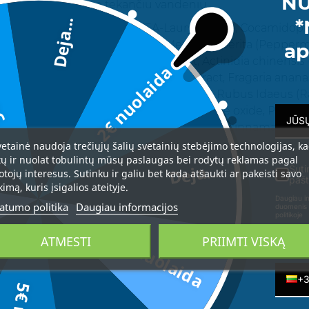
NU
delsiant skalauti po tekančiu vandeniu.
*
Deja...
, Sodium laureth sulfate, TEA-Lauryl sulfate, Cocamidop
da
 (Sweet cherry) fruit extract, Mentha piperita (Peppermin
ap
obilis (Mandarin orange) fruit extract, Actinidia chinensis (
2€ nuolaida
 Cucumis sativus (Cucumber) fruit extract, Fragaria ananas
xtract, Pyrus malus (Apple) fruit extract, Rubus Idaeus (Ras
ernium-7, Menthol, Cocamidopropylamine oxide, Parfum,
erin, Propylene Glycol, Ethylhexyl methoxycinnamate, Cit
,
vetainė naudoja trečiųjų šalių svetainių stebėjimo technologijas, k
tų ir nuolat tobulintų mūsų paslaugas bei rodytų reklamas pagal
Deja...
 Methylisothiazolinone, Limonene.
Suti
otojų interesus. Sutinku ir galiu bet kada atšaukti ar pakeisti savo
pašt
kimą, kuris įsigalios ateityje.
Daugiau in
atumo politika
Daugiau informacijos
duomenis 
politikoje
3€ nuolaida
ATMESTI
PRIIMTI VISKĄ
Telefon
+