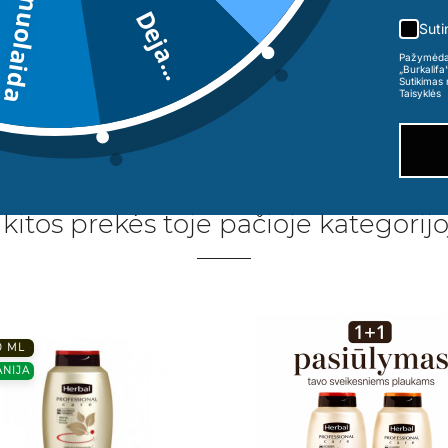
5€ nuolaida
Deja...
Suti
Pažymėdama
„Burkalifa
Sutikimas 
Taisyklės
 kitos prekės toje pačioje kategorijo
0 ML
ANIJA