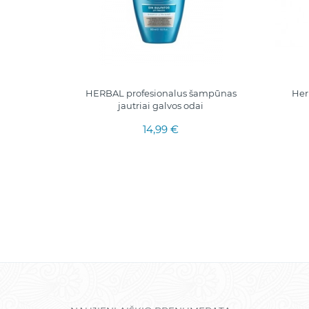
ionierius
HERBAL profesionalus šampūnas
Her
aukams
jautriai galvos odai
14,99 €