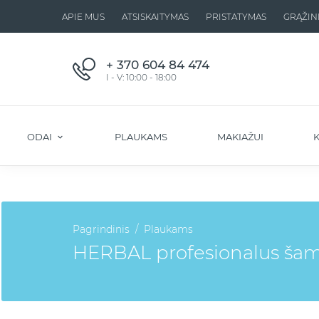
APIE MUS
ATSISKAITYMAS
PRISTATYMAS
GRĄŽIN
+ 370 604 84 474
I - V: 10:00 - 18:00
ODAI
PLAUKAMS
MAKIAŽUI
K
Pagrindinis
Plaukams
HERBAL profesionalus ša