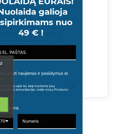
OLAIDĄ EURAIS!
Nuolaida galioja
ropyl betaine, Cocamide DEA,
t) leaf extract, Citrus limon
sipirkimams nuo
Kiwi) fruit extract, Carica
49 € !
sa (Strawberry) fruit extract,
pberry) fruit extract, Sulfur,
 PEG-30 Castor oil, PEG-40
ric acid, BHT, Sodium
ad
nku gauti naujienas ir pasiūlymus el.
u.
formacijos apie tai, kaip tvarkome jūsų
rinkodaros komunikacijai, rasite mūsų Privatumo
o numeris
370