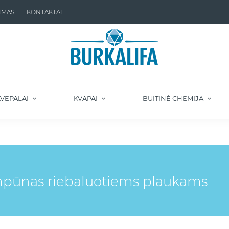
IMAS
KONTAKTAI
VEPALAI
KVAPAI
BUITINĖ CHEMIJA
mpūnas riebaluotiems plaukams