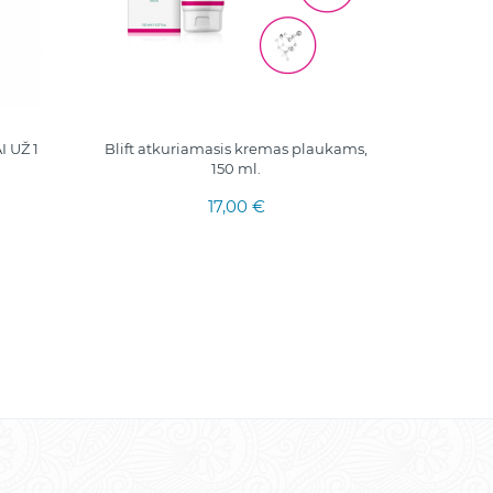
I UŽ 1
Blift atkuriamasis kremas plaukams,
Beaute 
150 ml.
atkur
17,00 €