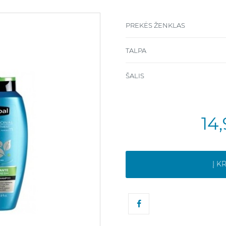
PREKĖS ŽENKLAS
TALPA
ŠALIS
14
Į K