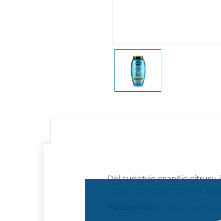
Dėl sudėtyje esančio citrusų 
formavimo priemonių likučius. 
Naudojimas:
priemonę masažuo