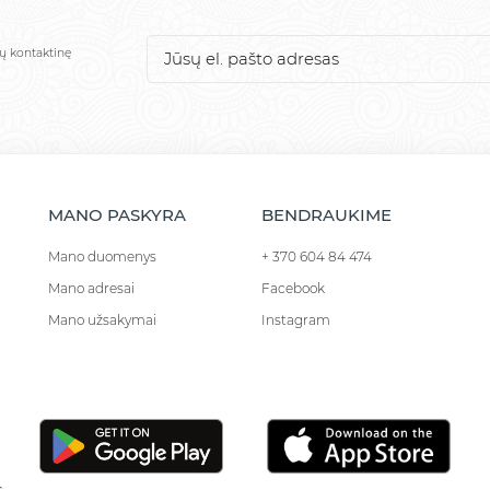
sų kontaktinę
MANO PASKYRA
BENDRAUKIME
Mano duomenys
+ 370 604 84 474
Mano adresai
Facebook
Mano užsakymai
Instagram