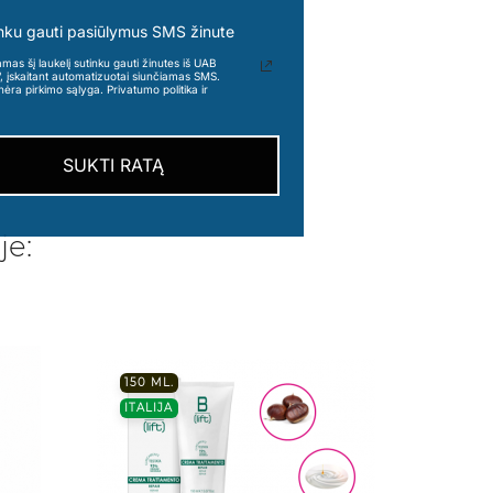
nku gauti pasiūlymus SMS žinute
s šį laukelį sutinku gauti žinutes iš UAB
“, įskaitant automatizuotai siunčiamas SMS.
nėra pirkimo sąlyga. Privatumo politika ir
SUKTI RATĄ
je:
150 ML.
300ML
ITALIJA
ISPANI