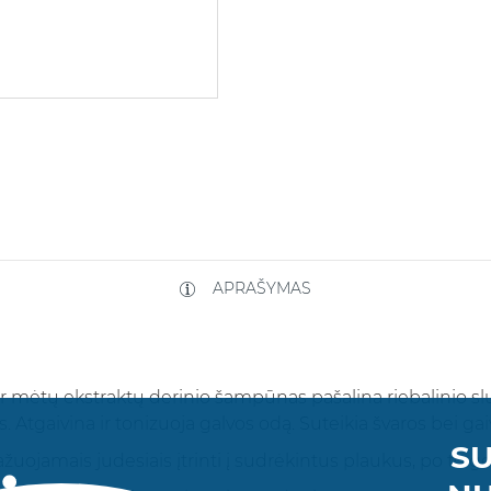
APRAŠYMAS
ir mėtų ekstraktų derinio šampūnas pašalina riebalinio sl
Atgaivina ir tonizuoja galvos odą. Suteikia švaros bei gai
SU
jamais judesiais įtrinti į sudrėkintus plaukus, po to ger