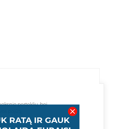
uoksnio perteklių, bei
vos pojūtį.
K RATĄ IR GAUK
ai nuplauti.