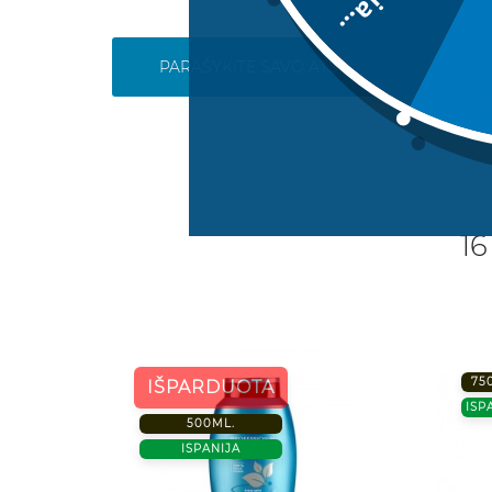
Deja...
PARAŠYKITE SAVO ATSILIEPIMĄ
16
75
IŠPARDUOTA
ISP
500ML.
ISPANIJA