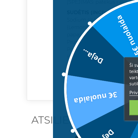
ĮSPĖJIMAS: patekus į akis, ne
SUDĖTIS (INCI):
Aqua (Water)
5€ nuolai
Sodium chloride, Prunus avium
(Lemon) fruit extract, Citrus n
papaya (Papaya) fruit extract,
Prunus persica (Peach) fruit e
Polyquaternium-10, Polyquat
Deja...
Hydrogenated castor oil, Glyc
benzoate, Potassium sorbate
Ši s
teik
Methylchloroisothiazolinone,
vart
suti
Priv
3€ nuolaida
ATSILIEPIMAI