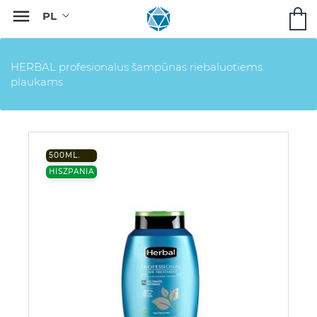

HERBAL profesionalus šampūnas riebaluotiems
plaukams
500ML.
HISZPANIA