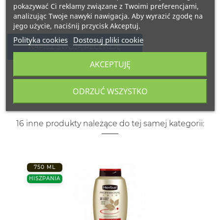
pokazywać Ci reklamy związane z Twoimi preferencjami,
analizując Twoje nawyki nawigacja. Aby wyrazić zgodę na
jego użycie, naciśnij przycisk Akceptuj.
Polityka cookies
Dostosuj pliki cookie
NAPISZ SWOJĄ RECENZJĘ
AKCEPTUJĘ
ODRZUĆ WSZYSTKO
16 inne produkty należące do tej samej kategorii:
750 ML
HISZPANIA