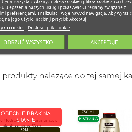
itryna korzysta z własnych plików cookie i plików cookie stron trzec
lu ulepszenia naszych usług i pokazywać Ci reklamy związane z
mi preferencjami, analizując Twoje nawyki nawigacja. Aby wyrazić
ę na jego użycie, naciśnij przycisk Akceptuj.
tyka cookies
Dostosuj pliki cookie
ODRZUĆ WSZYSTKO
AKCEPTUJĘ
 produkty należące do tej samej ka
750 ML
OBECNIE BRAK NA
HISZPANIA
STANIE
e Mediterranea maitinamasis
plaukų aliejus, 50 ml.
50ML.