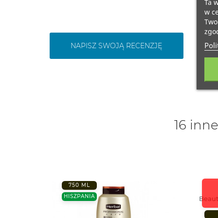
Ta w
w ce
Twoi
zgod
Poli
NAPISZ SWOJĄ RECENZJĘ
16 inne
750 ML
HISZPANIA
Beaut