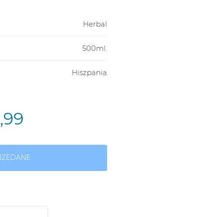
Herbal
500ml.
Hiszpania
4,99
RZEDANE