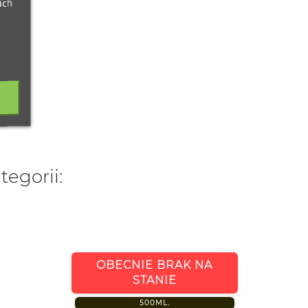
ich
tegorii:
150 ML
OBECNIE BRAK NA
WŁOC
STANIE
500ML.