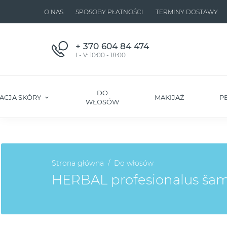
O NAS
SPOSOBY PŁATNOŚCI
TERMINY DOSTAWY
+ 370 604 84 474
I - V: 10:00 - 18:00
DO
ACJA SKÓRY
MAKIJAŻ
P
WŁOSÓW
Strona główna
Do włosów
HERBAL profesionalus šamp