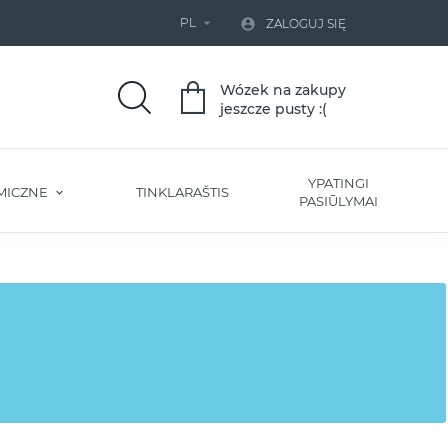
PL


ZALOGUJ SIĘ
Wózek na zakupy
jeszcze pusty :(
YPATINGI
MICZNE
TINKLARAŠTIS
PASIŪLYMAI