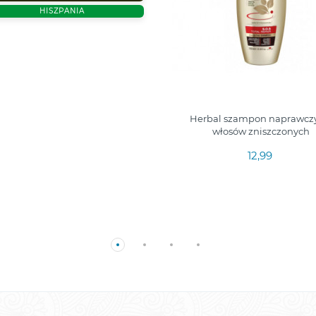
19,00
HISZPANIA
Herbal szampon naprawcz
włosów zniszczonych
12,99