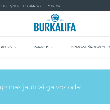
ODSTĄPIENIE OD UMOWY
KONTAKT
ERFUMY
ZAPACHY
DOMOWE ŚRODKI CHE
ūnas jautriai galvos odai