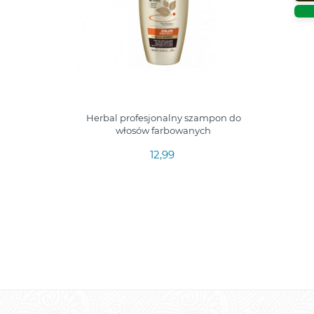
vos odą
Herbal profesjonalny szampon do
300ml
włosów farbowanych
12,99