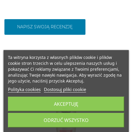
NAPISZ SWOJĄ RECENZJĘ
Ta witryna korzysta z własnych plików cookie i plików
cookie stron trzecich w celu ulepszenia naszych usług i
pokazywać Ci reklamy związane z Twoimi preferencjami,
16 inne produkty należące do tej samej kategorii:
analizując Twoje nawyki nawigacja. Aby wyrazić zgodę na
jego użycie, naciśnij przycisk Akceptuj.
Polityka cookies
Dostosuj pliki cookie
750 ML
AKCEPTUJĘ
HISZPANIA
ODRZUĆ WSZYSTKO