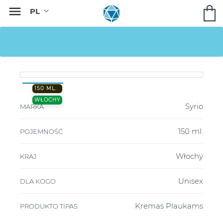

150 ML.
WŁOCHY
Syrio
MARKA
150 ml.
POJEMNOŚĆ
Włochy
KRAJ
Unisex
DLA KOGO
Kremas Plaukams
PRODUKTO TIPAS