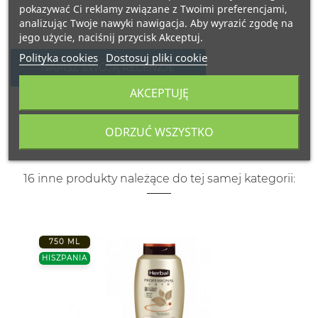
pokazywać Ci reklamy związane z Twoimi preferencjami,
analizując Twoje nawyki nawigacja. Aby wyrazić zgodę na
jego użycie, naciśnij przycisk Akceptuj.
Polityka cookies
Dostosuj pliki cookie
NAPISZ SWOJĄ RECENZJĘ
AKCEPTUJĘ
ODRZUĆ WSZYSTKO
16 inne produkty należące do tej samej kategorii:
750 ML
HISZPANIA