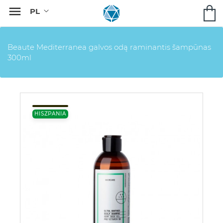

Beaute Mediterranea galvos odą raminantis šampūnas
300ml
HISZPANIA