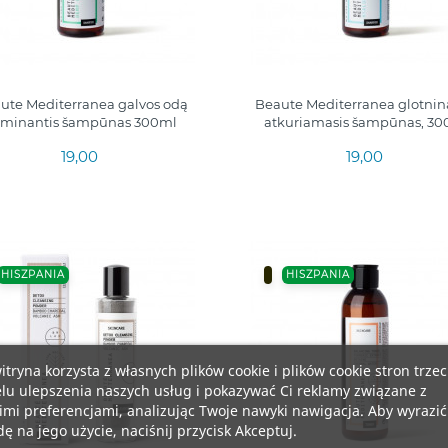
ute Mediterranea galvos odą
Beaute Mediterranea glotnin
aminantis šampūnas 300ml
atkuriamasis šampūnas, 30
19,00
19,00
HISZPANIA
HISZPANIA
itryna korzysta z własnych plików cookie i plików cookie stron trzec
lu ulepszenia naszych usług i pokazywać Ci reklamy związane z
mi preferencjami, analizując Twoje nawyki nawigacja. Aby wyrazić
ę na jego użycie, naciśnij przycisk Akceptuj.