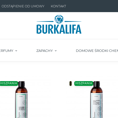
ODSTĄPIENIE OD UMOWY
KONTAKT
ERFUMY
ZAPACHY
DOMOWE ŚRODKI CHE
HISZPANIA
HISZPANIA