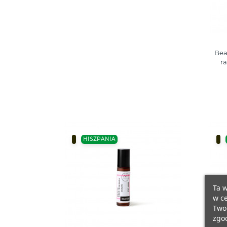
Bea
r
HISZPANIA
Ta w
w ce
Twoi
zgod