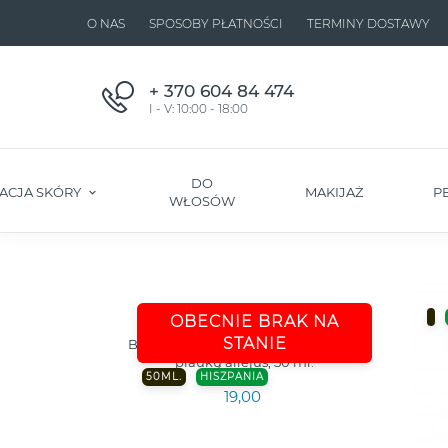
O NAS
SPOSOBY PŁATNOŚCI
TERMINY DOSTAWY
+ 370 604 84 474
I - V: 10:00 - 18:00
DO
ACJA SKÓRY
MAKIJAŻ
P
WŁOSÓW
OBECNIE BRAK NA
STANIE
Beaute Mediterranea maitinamasis
plaukų aliejus, 50 ml.
50ML.
HISZPANIA
19,00