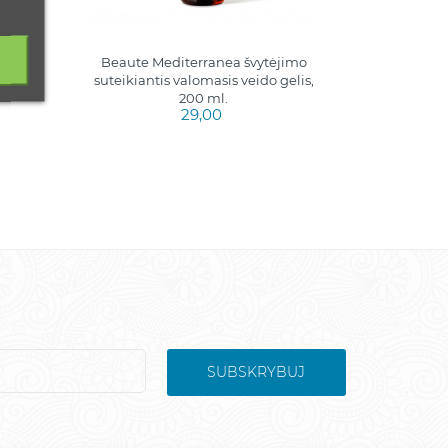
Beaute Mediterranea švytėjimo
, 200
suteikiantis valomasis veido gelis,
200 ml.
29,00
SUBSKRYBUJ