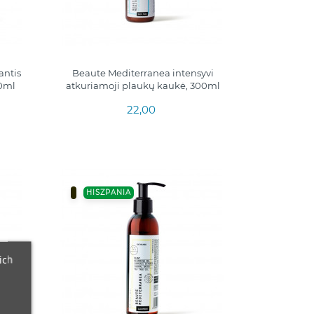
antis
Beaute Mediterranea intensyvi
0ml
atkuriamoji plaukų kaukė, 300ml
22,00
HISZPANIA
ich