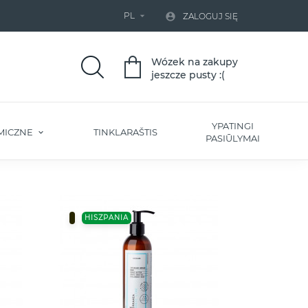
PL


ZALOGUJ SIĘ
Wózek na zakupy
jeszcze pusty :(
YPATINGI
MICZNE
TINKLARAŠTIS
PASIŪLYMAI
HISZPANIA