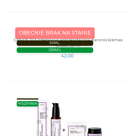
OBECNIE BRAK NA STANIE
GREEN TEA Intensyvus antioksidacinis dieninis kremas
50ML.
veidui, 50 ml
IZRAEL
42,00
HISZPANIA