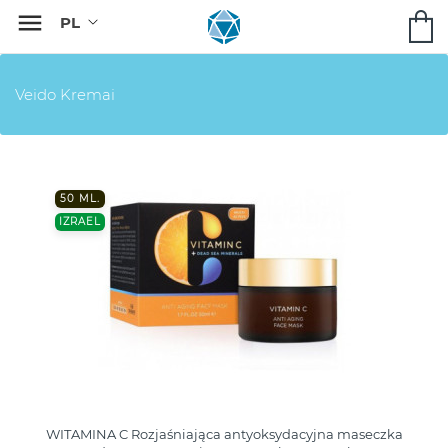

Veido Kremai
50 ML.
IZRAEL
WITAMINA C Rozjaśniająca antyoksydacyjna maseczka