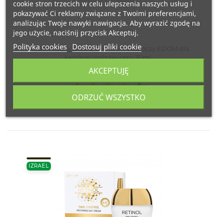
cookie stron trzecich w celu ulepszenia naszych usług i
pokazywać Ci reklamy związane z Twoimi preferencjami,
analizując Twoje nawyki nawigacja. Aby wyrazić zgodę na
jego użycie, naciśnij przycisk Akceptuj.
Polityka cookies
Dostosuj pliki cookie
Wypełniający zmarszczki krem pod oczy EDOM dla
każdego rodzaju cery, 30ml.
AKCEPTUJĘ
38,00
ODRZUĆ WSZYSTKO
IZRAEL