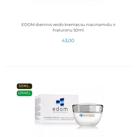
EDOM dieninis veido kremas su niacinamidu ir
hialuronu 50ml.
43,00
50ML.
IZRAEL