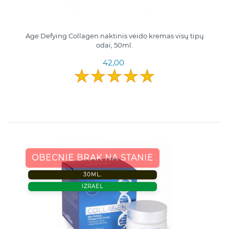
Age Defying Collagen naktinis veido kremas visų tipų
odai, 50ml.
42,00
OBECNIE BRAK NA STANIE
30ML.
IZRAEL