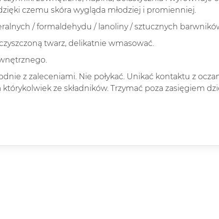
zięki czemu skóra wygląda młodziej i promienniej.
eralnych / formaldehydu / lanoliny / sztucznych barwnikó
czyszczoną twarz, delikatnie wmasować.
ewnętrznego.
odnie z zaleceniami. Nie połykać. Unikać kontaktu z ocza
którykolwiek ze składników. Trzymać poza zasięgiem dzie