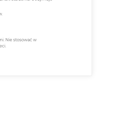
w.
mi. Nie stosować w
ci.