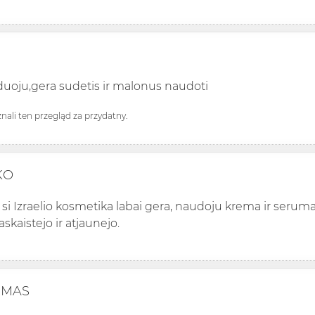
oju,gera sudetis ir malonus naudoti
uznali ten przegląd za przydatny.
KO
 si Izraelio kosmetika labai gera, naudoju krema ir seruma
askaistejo ir atjaunejo.
IMAS