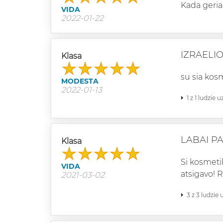
Kada geria
VIDA
2022-01-22
IZRAELI
Klasa
su sia kosm
MODESTA
2022-01-13
1 z 1 ludzie 
LABAI P
Klasa
Si kosmeti
VIDA
atsigavo! 
2021-03-02
3 z 3 ludzie