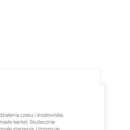
ziałania czasu i środowiska.
sło karite). Skutecznie
znaki starzenia. Utrzymuje