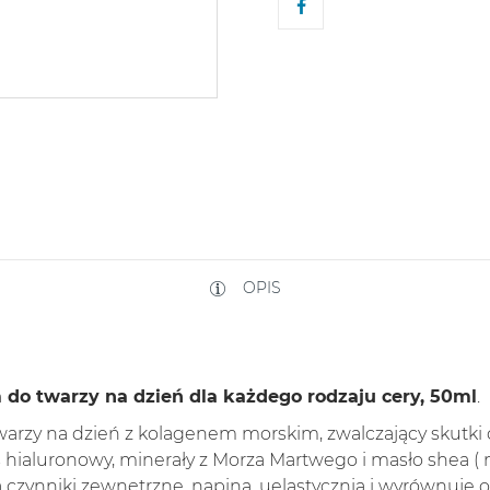
OPIS
 do twarzy na dzień dla każdego rodzaju cery, 50ml
.
warzy na dzień z kolagenem morskim, zwalczający skutki d
ialuronowy, minerały z Morza Martwego i masło shea ( ma
czynniki zewnętrzne, napina, uelastycznia i wyrównuje o