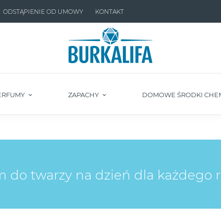
ODSTĄPIENIE OD UMOWY
KONTAKT
ERFUMY
ZAPACHY
DOMOWE ŚRODKI CHE
 do twarzy na dzień dla każdego r