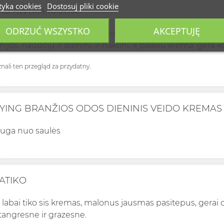
tyka cookies
Dostosuj pliki cookie
AU ANTRA KARTA
ODRZUĆ WSZYSTKO
AKCEPTUJĘ
is su sia kosmetika prasidejo nuo veido sveitiklio, kuris a
linijos, naudoju ir dienini, ir naktini, ir paakiu krema. gera
uznali ten przegląd za przydatny.
YING BRANŽIOS ODOS DIENINIS VEIDO KREMAS
auga nuo saulės
PATIKO
labai tiko sis kremas, malonus jausmas pasitepus, gerai dr
tangresne ir grazesne.