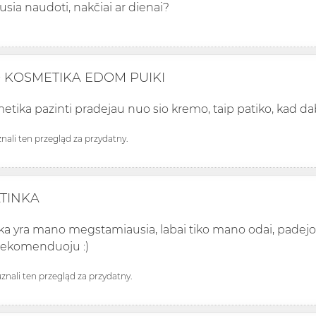
usia naudoti, nakčiai ar dienai?
O KOSMETIKA EDOM PUIKI
etika pazinti pradejau nuo sio kremo, taip patiko, kad daba
uznali ten przegląd za przydatny.
ATINKA
ka yra mano megstamiausia, labai tiko mano odai, padejo 
Rekomenduoju :)
 uznali ten przegląd za przydatny.