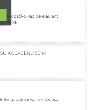
nt tiek patiko, kad perejau ant
 kosmetika
 SU KOLAGENU 50 M
ekina, svelniai vos vos kvepia,