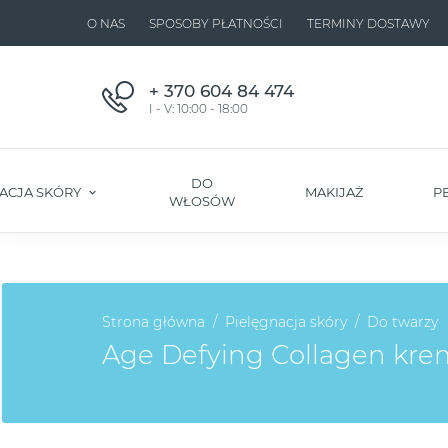
O NAS
SPOSOBY PŁATNOŚCI
TERMINY DOSTAWY
+ 370 604 84 474
I - V: 10:00 - 18:00
DO
ACJA SKÓRY
MAKIJAŻ
P
WŁOSÓW
Strona główna
Pielęgnacja skóry
Do twarzy
Age Defying Collagen krem