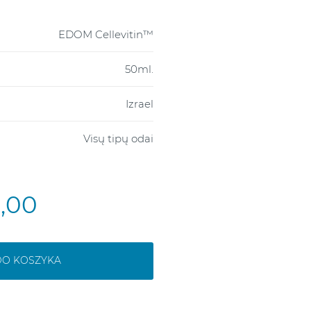
EDOM Cellevitin™
50ml.
Izrael
Visų tipų odai
2,00
DO KOSZYKA