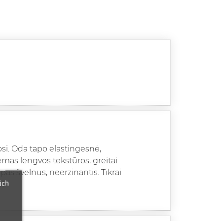
osi. Oda tapo elastingesnė,
remas lengvos tekstūros, greitai
pas švelnus, neerzinantis. Tikrai
ich