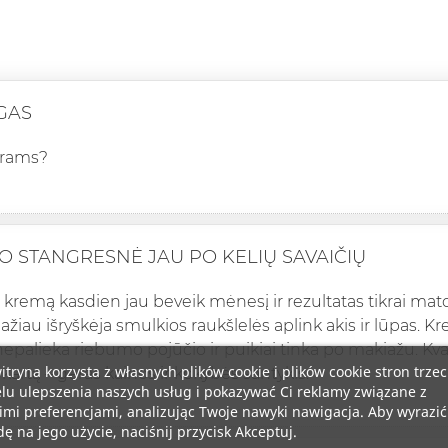
GAS
yrams?
O STANGRESNĖ JAU PO KELIŲ SAVAIČIŲ
 kremą kasdien jau beveik mėnesį ir rezultatas tikrai mat
žiau išryškėja smulkios raukšlelės aplink akis ir lūpas. K
nepalieka riebumo pojūčio ir puikiai tinka po makiažu. Kva
itryna korzysta z własnych plików cookie i plików cookie stron trzec
 kartą – geras kainos ir kokybės santykis.
lu ulepszenia naszych usług i pokazywać Ci reklamy związane z
mi preferencjami, analizując Twoje nawyki nawigacja. Aby wyrazić
ę na jego użycie, naciśnij przycisk Akceptuj.