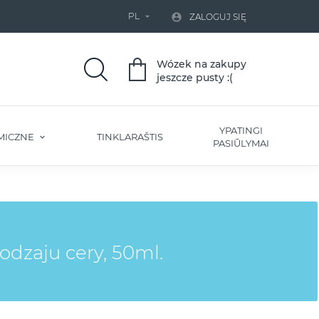
PL


ZALOGUJ SIĘ
Wózek na zakupy
jeszcze pusty :(
YPATINGI
MICZNE
TINKLARAŠTIS
PASIŪLYMAI
odzaju cery, 50ml.