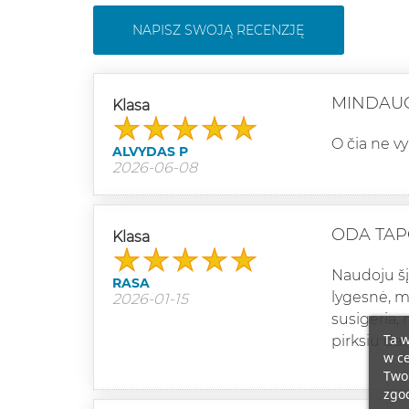
NAPISZ SWOJĄ RECENZJĘ
MINDAU
Klasa
O čia ne v
ALVYDAS P
2026-06-08
ODA TAP
Klasa
Naudoju šį
RASA
lygesnė, ma
2026-01-15
susigeria, 
Ta w
pirksiu dar
w ce
Twoi
zgod